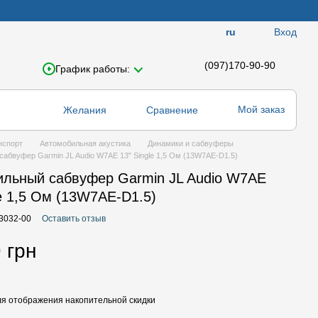
Вход
ru
(097)170-90-90
График работы:
Мой заказ
Желания
Сравнение
нспорт
Автомобильная акустика
Динамики и сабвуферы
абвуфер Garmin JL Audio W7AE 13" Single 1,5 Ом (13W7AE-D1.5)
ильный сабвуфер Garmin JL Audio W7AE
le 1,5 Ом (13W7AE-D1.5)
03032-00
Оставить отзыв
 грн
я отображения накопительной скидки