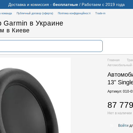
Доставка и комиссия -
бесплатные
/ Работаем с 2019 года
 команда
Публичный договор (оферта)
Політика конфіденційності
Trade-in
 Garmin в Украине
м в Киеве
Главная
Тра
Автомобильный с
Автомоб
13" Sing
Артикул: 010-
87 779
Нет в наличии
Войти
дл
%