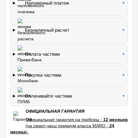
Наложенный платеж
▼
Безналичный расчет
▼
Оплата частями
▼
Покупка частями
▼
Оплачивайте частями
▼
ОФИЦИАЛЬНАЯ ГАРАНТИЯ
Официальная гарантия на приборы -
12 месяцев
(на смарт-часы премиум-класса MARQ -
24
месяца
).