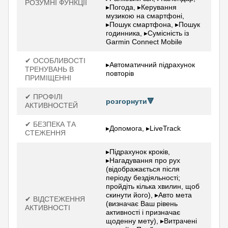
РОЗУМНІ ФУНКЦІЇ
▸Погода, ▸Керування
музикою на смартфоні,
▸Пошук смартфона, ▸Пошук
годинника, ▸Сумісність із
Garmin Connect Mobile
✔ ОСОБЛИВОСТІ
▸Автоматичний підрахунок
ТРЕНУВАНЬ В
повторів
ПРИМІЩЕННІ
✔ ПРОФІЛІ
розгорнути🔻
АКТИВНОСТЕЙ
✔ БЕЗПЕКА ТА
▸Допомога, ▸LiveTrack
СТЕЖЕННЯ
▸Підрахунок кроків,
▸Нагадування про рух
(відображається після
періоду бездіяльності;
пройдіть кілька хвилин, щоб
скинути його), ▸Авто мета
✔ ВІДСТЕЖЕННЯ
(визначає Ваш рівень
АКТИВНОСТІ
активності і призначає
щоденну мету), ▸Витрачені