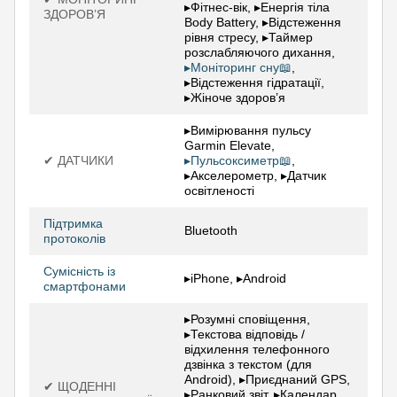
▸Фітнес-вік, ▸Енергія тіла
ЗДОРОВ’Я
Body Battery, ▸Відстеження
рівня стресу, ▸Таймер
розслабляючого дихання,
▸Моніторинг сну📖
,
▸Відстеження гідратації,
▸Жіноче здоров’я
▸Вимірювання пульсу
Garmin Elevate,
✔ ДАТЧИКИ
▸Пульсоксиметр📖
,
▸Акселерометр, ▸Датчик
освітленості
Підтримка
Bluetooth
протоколів
Сумісність із
▸iPhone, ▸Android
смартфонами
▸Розумні сповіщення,
▸Текстова відповідь /
відхилення телефонного
дзвінка з текстом (для
Android), ▸Приєднаний GPS,
✔ ЩОДЕННІ
▸Ранковий звіт, ▸Календар,