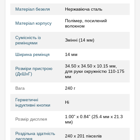
Матеріал безеля
Нержавіюча сталь
Полімер, посилений
Матеріал корпусу
волокном
Сумісність із
Змінні (14 мм)
ремінцями
Ширина ремінця
14 мм
34.50 x 34.50 x 10.15 мм,
Розміри пристрою
для руки окружністю 110-175
(ДхШхГ)
мм
Вага
240 г
Герметичні
Ні
індуктивні кнопки
1.00” x 0.84” (25.4 мм x 21.3
Розмір дисплея
мм)
Роздільна здатність
240 х 201 пікселів
дисплея