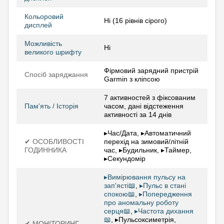
Кольоровий
Ні (16 рівнів сірого)
дисплей
Можливість
Ні
великого шрифту
Фірмовий зарядний пристрій
Спосіб заряджання
Garmin з кліпсою
7 активностей з фіксованим
Пам'ять / Історія
часом, дані відстеження
активності за 14 днів
▸Час/Дата, ▸Автоматичний
✔ ОСОБЛИВОСТІ
перехід на зимовий/літній
ГОДИННИКА
час, ▸Будильник, ▸Таймер,
▸Секундомір
▸Вимірювання пульсу на
зап'ясті📖
,
▸Пульс в стані
спокою📖
,
▸Попередження
про аномальну роботу
серця📖
,
▸Частота дихання
📖
, ▸Пульсоксиметрія,
✔ МОНІТОРИНГ