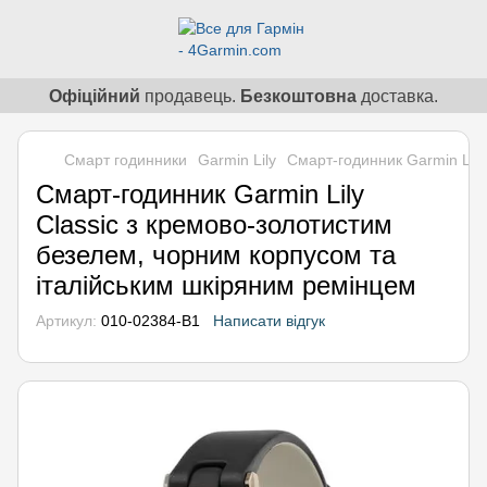
Офіційний
продавець.
Безкоштовна
доставка.
Смарт годинники
Garmin Lily
Смарт-годинник Garmin Lily
Смарт-годинник Garmin Lily
Classic з кремово-золотистим
безелем, чорним корпусом та
італійським шкіряним ремінцем
Артикул:
010-02384-B1
Написати відгук