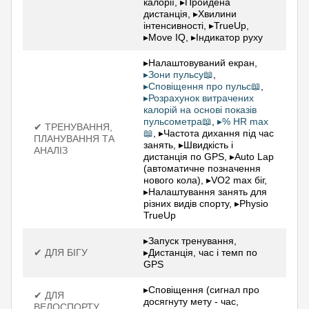
калорії, ▸Пройдена
дистанція, ▸Хвилини
інтенсивності, ▸TrueUp,
▸Move IQ, ▸Індикатор руху
▸Налаштовуваний екран,
▸Зони пульсу📖
,
▸Сповіщення про пульс📖
,
▸Розрахунок витрачених
калорій на основі показів
пульсометра📖
,
▸% HR max
✔ ТРЕНУВАННЯ,
📖
, ▸Частота дихання під час
ПЛАНУВАННЯ ТА
занять, ▸Швидкість і
АНАЛІЗ
дистанція по GPS, ▸Auto Lap
(автоматичне позначення
нового кола), ▸VO2 max біг,
▸Налаштування занять для
різних видів спорту, ▸Physio
TrueUp
▸Запуск тренування,
✔ ДЛЯ БІГУ
▸Дистанція, час і темп по
GPS
▸Сповіщення (сигнал про
✔ ДЛЯ
досягнуту мету - час,
ВЕЛОСПОРТУ