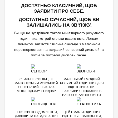
ДОСТАТНЬО КЛАСИЧНИЙ, ЩОБ
ЗАЯВИТИ ПРО СЕБЕ.
ДОСТАТНЬО СУЧАСНИЙ, ЩОБ ВИ
ЗАЛИШАЛИСЬ НА ЗВ’ЯЗКУ.
Ви ще не зустрічали такого мініатюрного розумного
годинника, котрий стільки всього вміє. Легким
помахом зап’ястя стильне скельце з малюнком
перетворюється на яскравий сенсорний дисплей, а
потім за потреби дисплей гасне.
СТИЛЬНЕ СКЕЛЬЦЕ З
МАЛЕНЬКИЙ І МОДНИЙ
МАЛЮНКОМ ЧИ РОЗУМНИЙ
РОЗУМНИЙ ГОДИННИК ДЛЯ
СЕНСОРНИЙ ЕКРАН? А
ВІДСТЕЖУВАННЯ
МОЖЕ ОДРАЗУ ОБИДВА?
ВАЖЛИВИХ ПОКАЗНИКІВ
ВАШОГО САМОПОЧУТТЯ.
ТЕКСТОВІ ПОВІДОМЛЕННЯ,
ЦЕЙ СМАРТ-ГОДИННИК
ДЗВІНКИ ТА НАГАДУВАННЯ
ВІДСТЕЖУЄ ВАШІ КРОКИ,