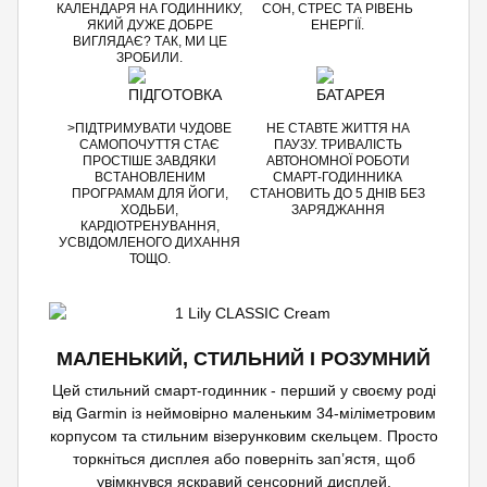
КАЛЕНДАРЯ НА ГОДИННИКУ,
СОН, СТРЕС ТА РІВЕНЬ
ЯКИЙ ДУЖЕ ДОБРЕ
ЕНЕРГІЇ.
ВИГЛЯДАЄ? ТАК, МИ ЦЕ
ЗРОБИЛИ.
>ПІДТРИМУВАТИ ЧУДОВЕ
НЕ СТАВТЕ ЖИТТЯ НА
САМОПОЧУТТЯ СТАЄ
ПАУЗУ. ТРИВАЛІСТЬ
ПРОСТІШЕ ЗАВДЯКИ
АВТОНОМНОЇ РОБОТИ
ВСТАНОВЛЕНИМ
СМАРТ-ГОДИННИКА
ПРОГРАМАМ ДЛЯ ЙОГИ,
СТАНОВИТЬ ДО 5 ДНІВ БЕЗ
ХОДЬБИ,
ЗАРЯДЖАННЯ
КАРДІОТРЕНУВАННЯ,
УСВІДОМЛЕНОГО ДИХАННЯ
ТОЩО.
МАЛЕНЬКИЙ, СТИЛЬНИЙ І РОЗУМНИЙ
Цей стильний смарт-годинник - перший у своєму роді
від Garmin із неймовірно маленьким 34-міліметровим
корпусом та стильним візерунковим скельцем. Просто
торкніться дисплея або поверніть зап’ястя, щоб
увімкнувся яскравий сенсорний дисплей.