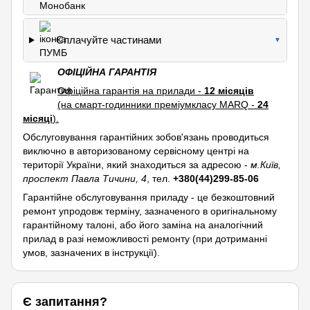
Сплачуйте частинами
▼
ОФІЦІЙНА ГАРАНТІЯ
Офіційна гарантія на прилади -
12 місяців
(на смарт-годинники преміумкласу MARQ -
24
місяці
).
Обслуговування гарантійних зобов'язань проводиться
виключно в авторизованому сервісному центрі на
території України, який знаходиться за адресою -
м.Київ,
проспект Павла Тичини, 4
, тел.
+380(44)299-85-06
Гарантійне обслуговування приладу - це безкоштовний
ремонт упродовж терміну, зазначеного в оригінальному
гарантійному талоні, або його заміна на аналогічний
прилад в разі неможливості ремонту (при дотриманні
умов, зазначених в інструкції).
Є запитання?