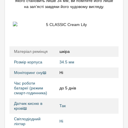
якого становить лише 34 мм, ви помітите його лише
на зап’ясті завдяки його чудовому вигляду.
Матеріал ремінця
шкіра
Розмір корпуса
34.5 мм
Моніторинг сну📖
Ні
Час роботи
батареї (режим
до 5 днів
смарт-годинника)
Датчик кисню в
Так
крові📖
Світлодіодний
Ні
ліхтар