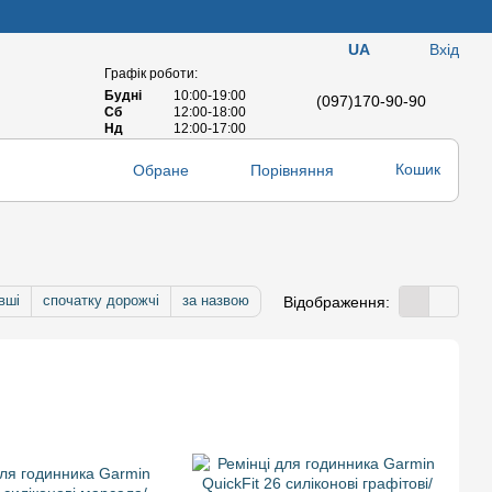
Вхід
UA
Графік роботи:
Будні
10:00-19:00
(097)170-90-90
Сб
12:00-18:00
Нд
12:00-17:00
Кошик
Обране
Порівняння
вші
спочатку дорожчі
за назвою
Відображення: