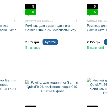
5
5
5
5
6
6
Артикул: 010-13306-21
Артикул: 010-13
инника
Ремінець для смарт-годинника
Ремінець для
новий Flame
Garmin UltraFit 26 нейлоновий Grey
Garmin UltraF
Купити
2 155 грн
2 155 грн
В наявності
В наявності