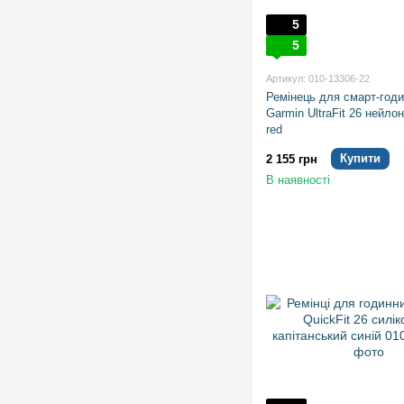
5
5
Артикул: 010-13306-22
Ремінець для смарт-год
Garmin UltraFit 26 нейло
red
Купити
2 155 грн
В наявності