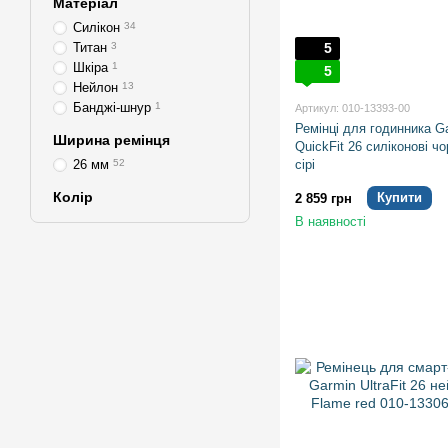
Матеріал
Силікон
34
Титан
3
5
Шкіра
1
5
Нейлон
13
Банджі-шнур
1
Артикул: 010-13393-00
Ремінці для годинника G
Ширина ремінця
QuickFit 26 силіконові чо
26 мм
52
сірі
Колір
Купити
2 859 грн
В наявності