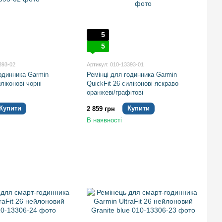
5
5
393-02
Артикул: 010-13393-01
годинника Garmin
Ремінці для годинника Garmin
ліконові чорні
QuickFit 26 силіконові яскраво-
оранжеві/графітові
Купити
Купити
2 859 грн
В наявності