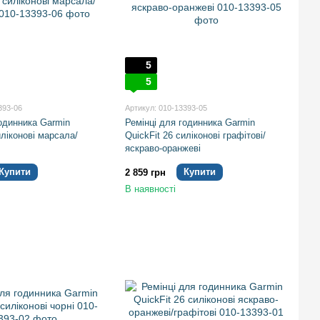
5
5
393-06
Артикул: 010-13393-05
годинника Garmin
Ремінці для годинника Garmin
иліконові марсала/
QuickFit 26 силіконові графітові/
яскраво-оранжеві
Купити
Купити
2 859 грн
В наявності