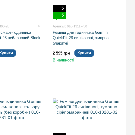
5
5
6
306-20
Артикул: 010-13117-30
 смарт-годинника
Ремінці для годинника Garmin
it 26 нейлоновий Black
QuickFit 26 силіконові, хмарно-
блакитні
Купити
Купити
2 595 грн
В наявності