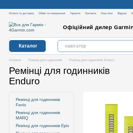
Перейти до основного контенту
Оплата та доставка
Обмін та повернення
Гарантія
Контакти
Наш блог
Відгуки
Н
Офіційний дилер Garmin
Каталог
Головна
Ремінці для годинників
Ремінці для годинників Enduro
Ремінці для годинників
Enduro
Ремінці для годинників
Fenix
Ремінці для годинників
MARQ
Ремінці для годинників Epix