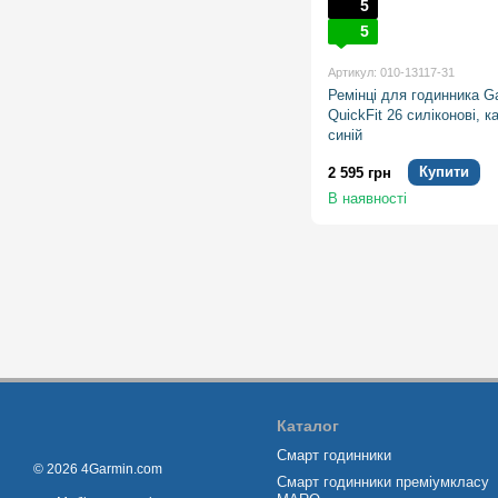
5
5
Артикул: 010-13117-31
Ремінці для годинника G
QuickFit 26 силіконові, к
синій
Купити
2 595 грн
В наявності
Каталог
Смарт годинники
© 2026 4Garmin.com
Смарт годинники преміумкласу