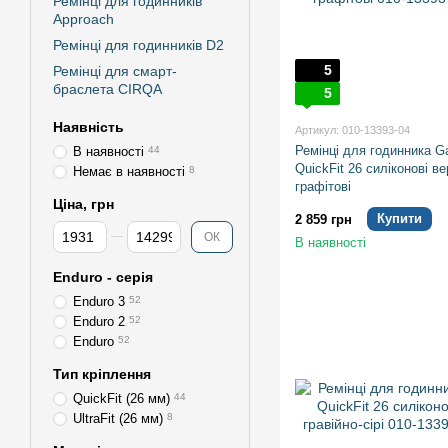
Ремінці для годинників
Approach
Ремінці для годинників D2
5
Ремінці для смарт-
браслета CIRQA
5
Наявність
Артикул: 010-13393-04
Ремінці для годинника G
В наявності
44
QuickFit 26 силіконові ве
Немає в наявності
8
графітові
Ціна, грн
Купити
2 859 грн
Від Ціна, грн
До Ціна, грн
ОК
В наявності
Enduro - серія
Enduro 3
52
Enduro 2
52
Enduro
52
Тип кріплення
QuickFit (26 мм)
44
UltraFit (26 мм)
8