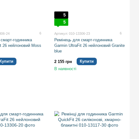
5
5
6
6
306-24
Артикул: 010-13306-23
 смарт-годинника
Ремінець для смарт-годинника
it 26 нейлоновий Moss
Garmin UltraFit 26 нейлоновий Granite
blue
Купити
Купити
2 155 грн
В наявності