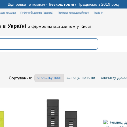
Відправка та комісія -
безкоштовні
/ Працюємо з 2019 року
аша команда
Публічний договір (оферта)
Політика конфіденційності
Trade-in
 в Україні
з фірмовим магазином у Києві
спочатку нові
за популярністю
спочатку деше
Сортування: