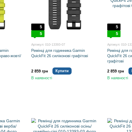
5
5
5
5
Артикул: 010-13393-07
Артикул: 010-13
armin
Ремінці для годинника Garmin
Ремінці для 
краво-жовті/
QuickFit 26 силіконові графітові
QuickFit 26 с
графітові
Купити
2 859 грн
2 859 грн
В наявності
В наявності