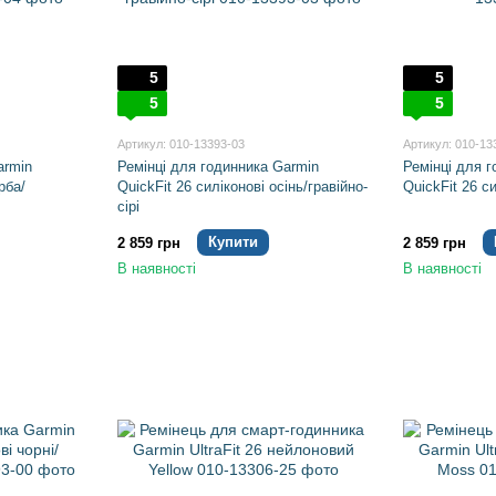
5
5
5
5
Артикул: 010-13393-03
Артикул: 010-13
armin
Ремінці для годинника Garmin
Ремінці для 
рба/
QuickFit 26 силіконові осінь/гравійно-
QuickFit 26 си
сірі
Купити
2 859 грн
2 859 грн
В наявності
В наявності