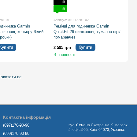
5
5
281-01
Артикул: 010-13281-02
годинника Garmin
Ремінці для годинника Garmin
иліконові, кольору білий
QuickFit 26 силіконові, туманно-сірі/
оробки)
помаранчеві
Купити
Купити
2 595 грн
В наявності
оказати всі
Контактна інформація
(097)170-90-90
вул. Семена Скляренка, 9, поверх
5, офіс 505, Київ, 04073, Україна.
(099)170-90-90