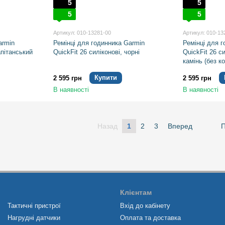
5
5
5
5
Артикул: 010-13281-00
Артикул: 010-13
armin
Ремінці для годинника Garmin
Ремінці для 
апітанський
QuickFit 26 силіконові, чорні
QuickFit 26 с
камінь (без к
Купити
2 595 грн
2 595 грн
В наявності
В наявності
Назад
1
2
3
Вперед
П
Клієнтам
Тактичні пристрої
Вхід до кабінету
Нагрудні датчики
Оплата та доставка