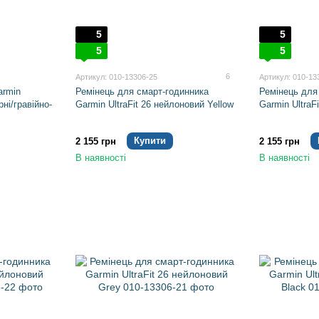
5
5
5
5
6
Артикул: 010-13306-25
Артикул: 010-13
armin
Ремінець для смарт-годинника
Ремінець для
рні/гравійно-
Garmin UltraFit 26 нейлоновий Yellow
Garmin UltraF
Купити
2 155 грн
2 155 грн
В наявності
В наявності