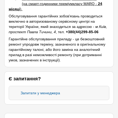
(на смарт-годинники преміумкласу MARQ -
24
місяці
).
Обслуговування гарантійних зобов'язань проводиться
виключно в авторизованому сервісному центрі на
території України, який знаходиться за адресою -
м.Київ,
проспект Павла Тичини, 4
, тел.
+380(44)299-85-06
Гарантійне обслуговування приладу - це безкоштовний
ремонт упродовж терміну, зазначеного в оригінальному
гарантійному талоні, або його заміна на аналогічний
прилад в разі неможливості ремонту (при дотриманні
умов, зазначених в інструкції).
Є запитання?
Запитати у менеджера