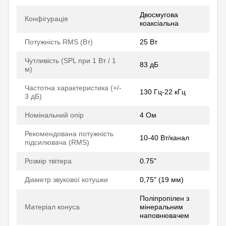
Двосмугова
Конфігурація
коаксіальна
Потужність RMS (Вт)
25 Вт
Чутливість (SPL при 1 Вт / 1
83 дБ
м)
Частотна характеристика (+/-
130 Гц-22 кГц
3 дБ)
Номінальний опір
4 Ом
Рекомендована потужність
10-40 Вт/канал
підсилювача (RMS)
Розмір твітера
0.75"
Діаметр звукової котушки
0,75" (19 мм)
Поліпропілен з
Матеріал конуса
мінеральним
наповнювачем