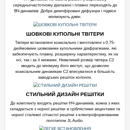
середньочастотному діапазоні і плавно переходять до
ВЧ-динаміків. Добре демпфіровані дифузори і підвіси
мінімізують дзвін.
ШОВКОВІ КУПОЛЬНІ ТВІТЕРИ
Твітери встановлені коаксіально і виготовлені з 0,75-
дюймовими шовковими купольними діафрагмами, які
забезпечують плавну, розширену характеристику, як на
осі, так і за її межами. Невеликий розмір твітера C2
зводить до мінімуму його виступ, що дозволяє
коаксіальним динамікам C2 вписуватися в більшість
заводських решіток колонок.
СТИЛЬНИЙ ДИЗАЙН РЕШІТКИ
До комплекту входять решітки НЧ-динаміків, кожна з яких
складається з чорної решітки зі сріблястими акцентами та
чорної сталевої сітчастої решітки з електроформованим
логотипом JL Audio.