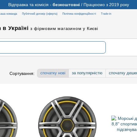
Відправка та комісія -
безкоштовні
/ Працюємо з 2019 року
аша команда
Публічний договір (оферта)
Політика конфіденційності
Trade-in
 в Україні
з фірмовим магазином у Києві
спочатку нові
за популярністю
спочатку деше
Сортування: