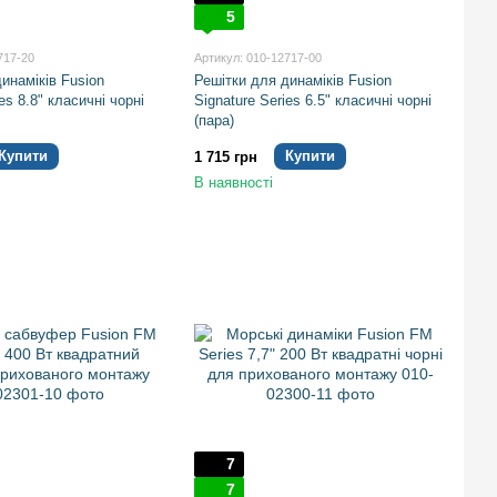
5
717-20
Артикул: 010-12717-00
инаміків Fusion
Решітки для динаміків Fusion
es 8.8" класичні чорні
Signature Series 6.5" класичні чорні
(пара)
Купити
Купити
1 715 грн
В наявності
7
7