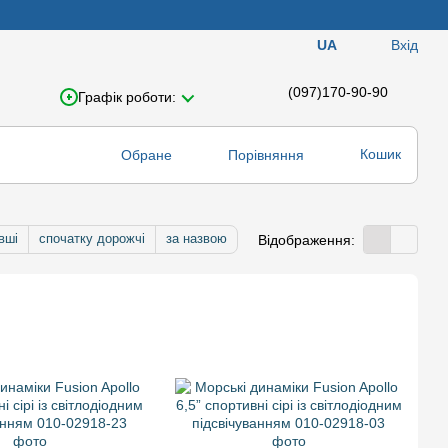
Вхід
UA
(097)170-90-90
Графік роботи:
Кошик
Обране
Порівняння
вші
спочатку дорожчі
за назвою
Відображення: