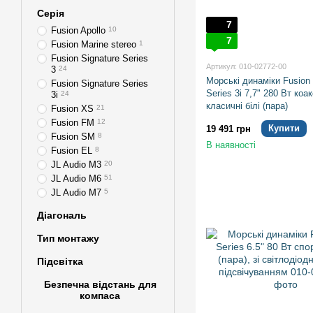
Серія
7
Fusion Apollo
10
7
Fusion Marine stereo
1
Fusion Signature Series
Артикул: 010-02772-00
3
24
Морські динаміки Fusion 
Fusion Signature Series
Series 3i 7,7" 280 Вт коак
3i
24
класичні білі (пара)
Fusion XS
21
Fusion FM
12
Купити
19 491 грн
Fusion SM
8
В наявності
Fusion EL
8
JL Audio M3
20
JL Audio M6
51
JL Audio M7
5
Діагональ
Тип монтажу
Підсвітка
Безпечна відстань для
компаса