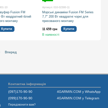
301-10
Артикул: 010-02300-11
вуфер Fusion FM
Морські динаміки Fusion FM Series
0 Вт квадратний білий
7,7" 200 Вт квадратні чорні для
ого монтажу
прихованого монтажу
Купити
Купити
11 659 грн
В наявності
0
Вперед
Контактна інформація
(097)170-90-90
4GARMIN.COM у WhatsApp
(099)170-90-90
4GARMIN.COM у Telegram
Передзвонити вам?
)