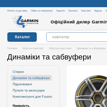
Перейти до основного контенту
Оплата та доставка
Обмін та повернення
Гарантія
Контакти
Наш блог
Відгуки
Н
Офіційний дилер Garmin
Каталог
Головна
Морські пристрої
Морська акустика
Динаміки та сабвуфери
Динаміки та сабвуфери
Стерео
Динаміки та сабвуфери
Підсилювачі
Пульти та аксесуари
Комплектуючі для Fusion
Наявність