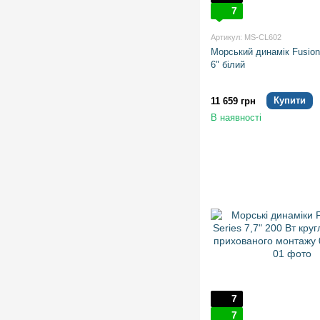
7
Артикул: MS-CL602
Морський динамік Fusio
6" білий
Купити
11 659 грн
В наявності
7
7