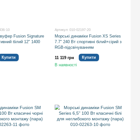
436-10
Артикул: 010-02197-20
вуфер Fusion Signature
Морські динаміки Fusion XS Series
тивний білий 12" 1400
7.7" 240 Вт спортивні білий+сірий з
RGB-підсвічуванням
Купити
Купити
11 119 грн
В наявності