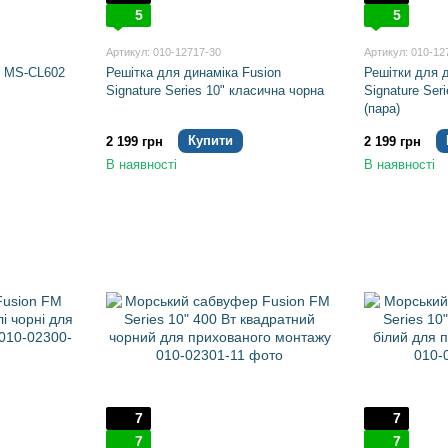
5
5
Артикул: 010-12717-30
Артикул: 010-12
n MS-CL602
Решітка для динаміка Fusion
Решітки для д
Signature Series 10" класична чорна
Signature Seri
(пара)
Купити
2 199 грн
2 199 грн
В наявності
В наявності
7
7
7
7