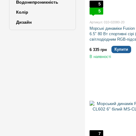
Водонепроникність
5
5
Колір
Дизайн
Артикул: 010-02080-20
Морські динаміки Fusion 
6.5" 80 Вт спортивні сірі (
світлодіодним RGB-підс
Купити
6 335 грн
В наявності
7