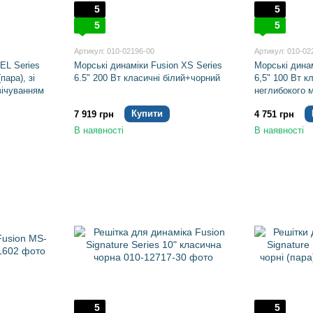
5
5
5
5
Артикул: 010-02196-00
Артикул: 010-02
EL Series
Морські динаміки Fusion XS Series
Морські дина
пара), зі
6.5" 200 Вт класичні білий+чорний
6,5" 100 Вт к
вічуванням
неглибокого 
Купити
7 919 грн
4 751 грн
В наявності
В наявності
5
5