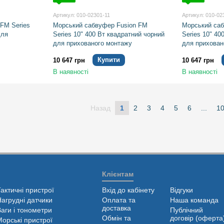
Артикул: 010-02301-11
Артикул: 010-02
 FM Series
Морський сабвуфер Fusion FM
Морський саб
для
Series 10" 400 Вт квадратний чорний
Series 10" 40
для прихованого монтажу
для прихован
Купити
10 647 грн
10 647 грн
В наявності
В наявності
Назад
1
2
3
4
5
6
...
1
Клієнтам
Тактичні пристрої
Вхід до кабінету
Відгуки
Нагрудні датчики
Оплата та
Наша команда
доставка
Ваги і тонометри
Публічний
Обмін та
договір (оферта
Морські пристрої