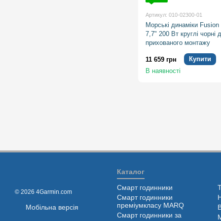
Артикул: 010-02300-01
Морські динаміки Fusion
7,7" 200 Вт круглі чорні 
прихованого монтажу
Купити
11 659 грн
В наявності
Каталог
Смарт годинники
© 2026 4Garmin.com
Смарт годинники
преміумкласу MARQ
Мобільна версія
Смарт годинники за