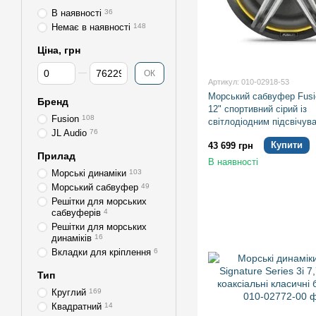
В наявності
36
Немає в наявності
148
Ціна, грн
Від Ціна, грн
До Ціна, грн
ОК
Артикул: 010-02918-53
Морський сабвуфер Fusio
Бренд
12" спортивний сірий із
Fusion
108
світлодіодним підсвічув
JL Audio
76
Купити
43 699 грн
Прилад
В наявності
Морські динаміки
103
Морський сабвуфер
49
Решітки для морських
сабвуферів
4
Решітки для морських
динаміків
16
Вкладки для кріплення
6
Тип
Круглий
169
Квадратний
14