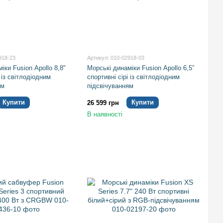
918-23
Артикул: 010-02918-03
іки Fusion Apollo 8,8"
Морські динаміки Fusion Apollo 6,5”
 із світлодіодним
спортивні сірі із світлодіодним
ям
підсвічуванням
Купити
Купити
26 599 грн
В наявності