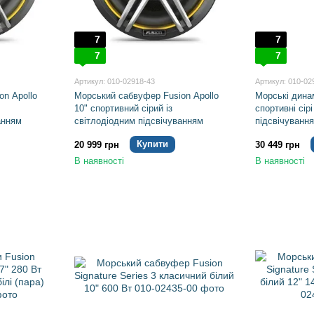
7
7
7
7
Артикул: 010-02918-43
Артикул: 010-02
n Apollo
Морський сабвуфер Fusion Apollo
Морські динам
10" спортивний сірий із
спортивні сірі
анням
світлодіодним підсвічуванням
підсвічуванн
Купити
20 999 грн
30 449 грн
В наявності
В наявності