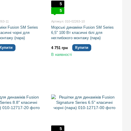
5
5
263-11
Артикул: 010-02263-10
міки Fusion SM Series
Морські динаміки Fusion SM Series
ласичні чорні для
6,5" 100 Вт класичні білі для
монтажу (пара)
неглибокого монтажу (пара)
Купити
Купити
4 751 грн
В наявності
5