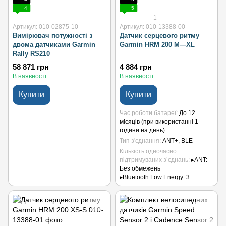
4
5
1
Артикул: 010-02875-10
Артикул: 010-13388-00
Вимірювач потужності з
Датчик серцевого ритму
двома датчиками Garmin
Garmin HRM 200 M—XL
Rally RS210
58 871 грн
4 884 грн
В наявності
В наявності
Купити
Купити
Час роботи батареї
До 12
місяців (при використанні 1
години на день)
Тип з'єднання
ANT+, BLE
Кількість одночасно
підтримуваних з’єднань
▸ANT:
Без обмежень
▸Bluetooth Low Energy: 3