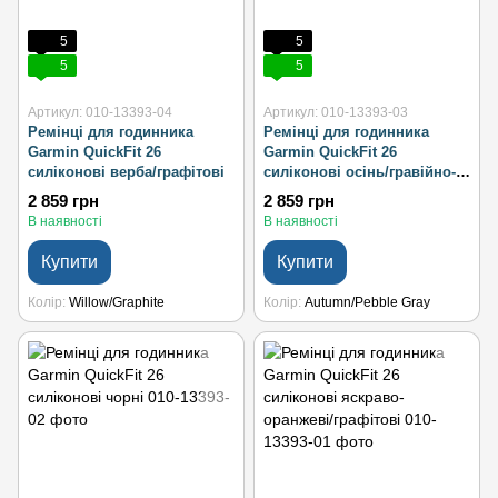
5
5
5
5
Артикул: 010-13393-04
Артикул: 010-13393-03
Ремінці для годинника
Ремінці для годинника
Garmin QuickFit 26
Garmin QuickFit 26
силіконові верба/графітові
силіконові осінь/гравійно-
сірі
2 859 грн
2 859 грн
В наявності
В наявності
Купити
Купити
Колір
Willow/Graphite
Колір
Autumn/Pebble Gray