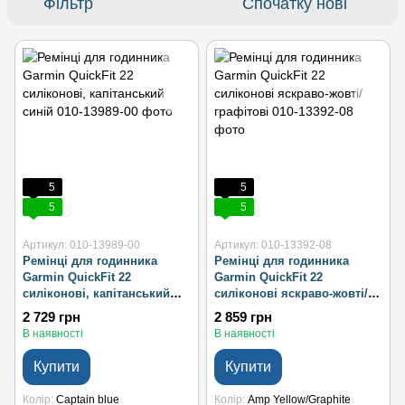
Фільтр
Спочатку нові
5
5
5
5
Артикул: 010-13989-00
Артикул: 010-13392-08
Ремінці для годинника
Ремінці для годинника
Garmin QuickFit 22
Garmin QuickFit 22
силіконові, капітанський
силіконові яскраво-жовті/
синій
графітові
2 729 грн
2 859 грн
В наявності
В наявності
Купити
Купити
Колір
Captain blue
Колір
Amp Yellow/Graphite