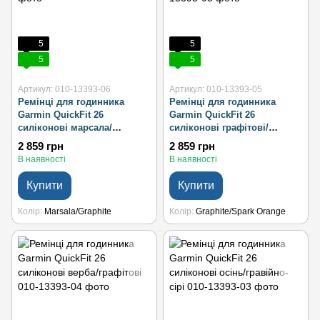
5
5
5
5
Артикул: 010-13393-06
Артикул: 010-13393-05
Ремінці для годинника
Ремінці для годинника
Garmin QuickFit 26
Garmin QuickFit 26
силіконові марсала/
силіконові графітові/
графітові
яскраво-оранжеві
2 859 грн
2 859 грн
В наявності
В наявності
Купити
Купити
Колір
Marsala/Graphite
Колір
Graphite/Spark Orange