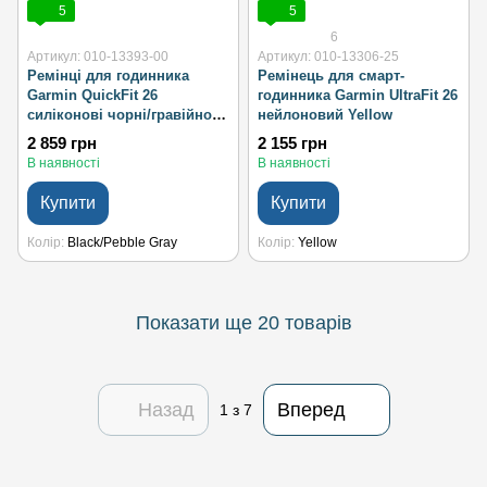
5
5
6
Артикул: 010-13393-00
Артикул: 010-13306-25
Ремінці для годинника
Ремінець для смарт-
Garmin QuickFit 26
годинника Garmin UltraFit 26
силіконові чорні/гравійно-
нейлоновий Yellow
сірі
2 859 грн
2 155 грн
В наявності
В наявності
Купити
Купити
Колір
Black/Pebble Gray
Колір
Yellow
Показати ще 20 товарів
Назад
Вперед
1
з 7