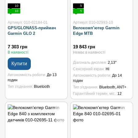
10
5
10
5
Артикул: 010-02184-01
Артикул: 010-02993-10
GPS/GLONASS-приймач
Велокомп’ютер Garmin
Garmin GLO 2
Edge MTB
7 303 грн
19 843 грн
В наявності
Немає в наявності
Діагональ дисплея
2,13"
Купити
Сенсорний екран
Ні
Автономність роботи
До 13
Автономність роботи
До 14
годин
годин
Тип з'єднання
Bluetooth
Тип з'єднання
Bluetooth, ANT+
Гарантійний термін, міс.
12