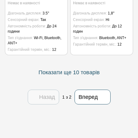
Немає в наявності
Немає в наявності
Діагональ дисплея
3.5"
Діагональ дисплея
1,8"
Сенсорний екран
Так
Сенсорний екран
Ні
Автономність роботи
До 24
Автономність роботи
До 12
години
годин
Тип з'єднання
Wi-Fi, Bluetooth,
Тип з'єднання
Bluetooth, ANT+
ANT+
Гарантійний термін, міс.
12
Гарантійний термін, міс.
12
Показати ще 10 товарів
Назад
Вперед
1
з 2
(097)170-90-90
(099)170-90-90