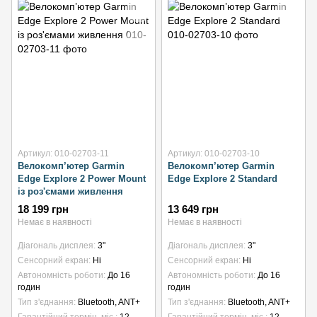
Артикул: 010-02703-11
Артикул: 010-02703-10
Велокомп’ютер Garmin
Велокомп’ютер Garmin
Edge Explore 2 Power Mount
Edge Explore 2 Standard
із роз'ємами живлення
18 199 грн
13 649 грн
Немає в наявності
Немає в наявності
Діагональ дисплея
3"
Діагональ дисплея
3"
Сенсорний екран
Ні
Сенсорний екран
Ні
Автономність роботи
До 16
Автономність роботи
До 16
годин
годин
Тип з'єднання
Bluetooth, ANT+
Тип з'єднання
Bluetooth, ANT+