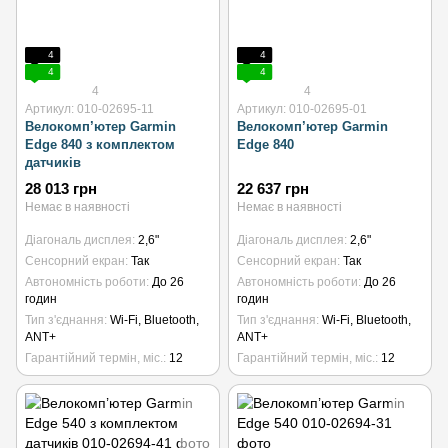
4
4
4
4
4
4
Артикул: 010-02695-11
Артикул: 010-02695-01
Велокомп’ютер Garmin
Велокомп’ютер Garmin
Edge 840 з комплектом
Edge 840
датчиків
28 013 грн
22 637 грн
Немає в наявності
Немає в наявності
Діагональ дисплея
2,6"
Діагональ дисплея
2,6"
Сенсорний екран
Так
Сенсорний екран
Так
Автономність роботи
До 26
Автономність роботи
До 26
годин
годин
Тип з'єднання
Wi-Fi, Bluetooth,
Тип з'єднання
Wi-Fi, Bluetooth,
ANT+
ANT+
Гарантійний термін, міс.
12
Гарантійний термін, міс.
12