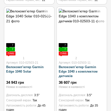
Гарантійний термін, міс.
12
Гарантійний термін, міс.
12
7
7
7
7
ПУМБ
ПУМБ
1
2
Артикул: 010-02503-21
Артикул: 010-02503-11
Велокомп’ютер Garmin
Велокомп’ютер Garmin
Edge 1040 Solar
Edge 1040 з комплектом
датчиків
34 943 грн
36 607 грн
Немає в наявності
Немає в наявності
Діагональ дисплея
3.5"
Діагональ дисплея
3.5"
Сенсорний екран
Так
Сенсорний екран
Так
Автономність роботи
До 45
Автономність роботи
До 35
годин
годин