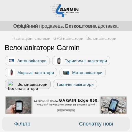
Офіційний
продавець.
Безкоштовна
доставка.
Навігаційні системи
GPS навігатори
Велонавігатори
Велонавігатори Garmin
Автонавігатори
Туристичні навігатори
Морські навігатори
Мотонавігатори
Велонавігатори
Тактичні навігатори
Фільтр
Спочатку нові