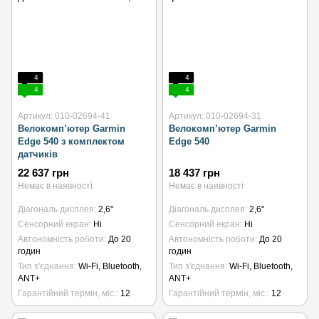
4
4
4
4
Артикул: 010-02694-41
Артикул: 010-02694-31
Велокомп’ютер Garmin
Велокомп’ютер Garmin
Edge 540 з комплектом
Edge 540
датчиків
22 637 грн
18 437 грн
Немає в наявності
Немає в наявності
Діагональ дисплея
2,6"
Діагональ дисплея
2,6"
Сенсорний екран
Ні
Сенсорний екран
Ні
Автономність роботи
До 20
Автономність роботи
До 20
годин
годин
Тип з'єднання
Wi-Fi, Bluetooth,
Тип з'єднання
Wi-Fi, Bluetooth,
ANT+
ANT+
Гарантійний термін, міс.
12
Гарантійний термін, міс.
12