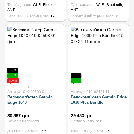
Тип з'єднання
Wi-Fi, Bluetooth,
Тип з'єднання
Wi-Fi, Bluetooth,
ANT+
ANT+
Гарантійний термін, міс.
12
Гарантійний термін, міс.
12
7
7
4
4
ПУМБ
2
Артикул: 010-02503-01
Артикул: 010-02424-11
Велокомп’ютер Garmin
Велокомп'ютер Garmin Edge
Edge 1040
1030 Plus Bundle
30 887 грн
29 483 грн
Немає в наявності
Немає в наявності
Діагональ дисплея
3.5"
Діагональ дисплея
3.5"