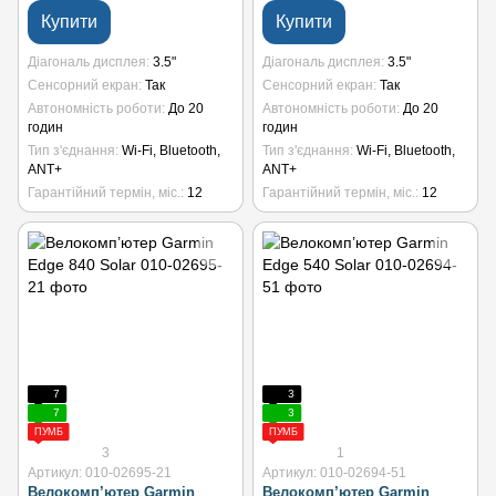
Купити
Купити
Діагональ дисплея
3.5"
Діагональ дисплея
3.5"
Сенсорний екран
Так
Сенсорний екран
Так
Автономність роботи
До 20
Автономність роботи
До 20
годин
годин
Тип з'єднання
Wi-Fi, Bluetooth,
Тип з'єднання
Wi-Fi, Bluetooth,
ANT+
ANT+
Гарантійний термін, міс.
12
Гарантійний термін, міс.
12
7
3
7
3
ПУМБ
ПУМБ
3
1
Артикул: 010-02695-21
Артикул: 010-02694-51
Велокомп’ютер Garmin
Велокомп’ютер Garmin