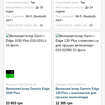
Сенсорний екран
Так
Сенсорний екран
Так
Автономність роботи
До 35
Автономність роботи
До 24
годин
години
Тип з'єднання
Wi-Fi, Bluetooth,
Тип з'єднання
Wi-Fi, Bluetooth,
ANT+
ANT+
Гарантійний термін, міс.
12
Гарантійний термін, міс.
12
4
4
Артикул: 010-02424-10
Артикул: 010-02385-21
Велокомп'ютер Garmin Edge
Велокомп'ютер Garmin Edge
1030 Plus
130 Plus з комплектом для
гірських велосипедів
23 603 грн
12 305 грн