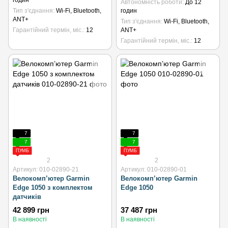
годин
Автономність роботи
До 12
Тип з'єднання
Wi-Fi, Bluetooth,
годин
ANT+
Тип з'єднання
Wi-Fi, Bluetooth,
Гарантійний термін, міс.
12
ANT+
Гарантійний термін, міс.
12
7
7
7
7
ПУМБ
ПУМБ
2
2
Артикул: 010-02890-21
Артикул: 010-02890-01
Велокомп’ютер Garmin
Велокомп’ютер Garmin
Edge 1050 з комплектом
Edge 1050
датчиків
42 899 грн
37 487 грн
В наявності
В наявності