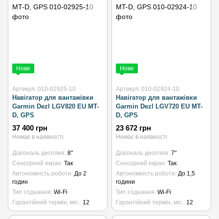
Нове
Нове
Артикул: 010-02925-10
Артикул: 010-02924-10
Навігатор для вантажівки
Навігатор для вантажівки
Garmin Dezl LGV820 EU MT-
Garmin Dezl LGV720 EU MT-
D, GPS
D, GPS
37 400 грн
23 672 грн
Немає в наявності
Немає в наявності
Діагональ дисплея
8"
Діагональ дисплея
7"
Сенсорний екран
Так
Сенсорний екран
Так
Автономність роботи
До 2
Автономність роботи
До 1,5
годин
години
Тип з'єднання
Wi-Fi
Тип з'єднання
Wi-Fi
Гарантійний термін, міс.
12
Гарантійний термін, міс.
12