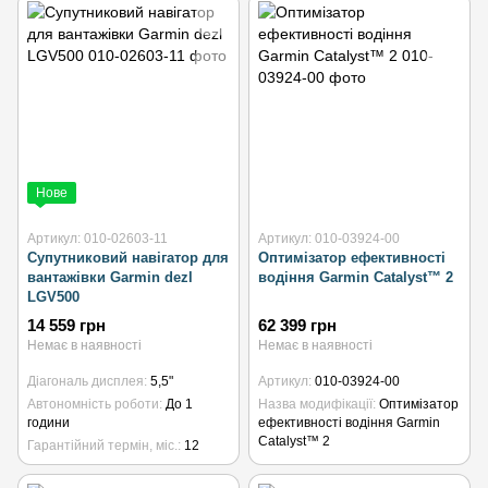
Нове
Артикул: 010-02603-11
Артикул: 010-03924-00
Супутниковий навігатор для
Оптимізатор ефективності
вантажівки Garmin dezl
водіння Garmin Catalyst™ 2
LGV500
14 559 грн
62 399 грн
Немає в наявності
Немає в наявності
Діагональ дисплея
5,5"
Артикул
010-03924-00
Автономність роботи
До 1
Назва модифікації
Оптимізатор
години
ефективності водіння Garmin
Catalyst™ 2
Гарантійний термін, міс.
12