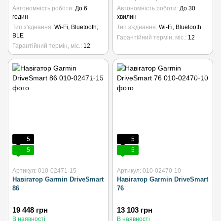
Автономність роботи
До 6
Автономність роботи
До 30
годин
хвилин
Тип з'єднання
Wi-Fi, Bluetooth,
Тип з'єднання
Wi-Fi, Bluetooth
BLE
Гарантійний термін, міс.
12
Гарантійний термін, міс.
12
5
5
5
5
Артикул: 010-02471-15
Артикул: 010-02470-10
Навігатор Garmin DriveSmart
Навігатор Garmin DriveSmart
86
76
19 448 грн
13 103 грн
В наявності
В наявності