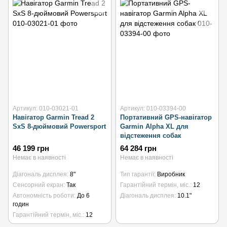
Артикул: 010-03021-01
Артикул: 010-03394-00
Навігатор Garmin Tread 2
Портативний GPS-навігатор
SxS 8-дюймовий Powersport
Garmin Alpha XL для
відстеження собак
46 199 грн
64 284 грн
Немає в наявності
Немає в наявності
Діагональ дисплея
8"
Тип гарантії
Виробник
Сенсорний екран
Так
Гарантійний термін, міс.
12
Автономність роботи
До 6
Діагональ дисплея
10.1"
годин
Гарантійний термін, міс.
12