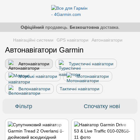
Офіційний
продавець.
Безкоштовна
доставка.
Навігаційні системи
GPS навігатори
Автонавігатори
Автонавігатори Garmin
Автонавігатори
Туристичні навігатори
Морські навігатори
Мотонавігатори
Велонавігатори
Тактичні навігатори
Фільтр
Спочатку нові