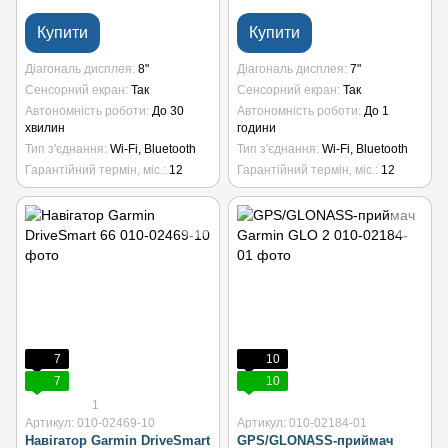
Купити
Купити
Діагональ дисплея
8"
Діагональ дисплея
7"
Сенсорний екран
Так
Сенсорний екран
Так
Автономність роботи
До 30
Автономність роботи
До 1
хвилин
години
Тип з'єднання
Wi-Fi, Bluetooth
Тип з'єднання
Wi-Fi, Bluetooth
Гарантійний термін, міс.
12
Гарантійний термін, міс.
12
7
10
7
10
1
Артикул: 010-02469-10
Артикул: 010-02184-01
Навігатор Garmin DriveSmart
GPS/GLONASS-приймач