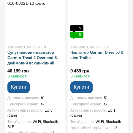
5
5
Артикул: 010-03021-10
Артикул: 010-02858-11
Супутниковий навігатор
Навігатор Garmin Drive 53 &
Garmin Tread 2 Overland 8-
Live Traffic
дюймовий всюдихідний
46 199 грн
9 459 грн
В наявності
В наявності
Купити
Купити
Діагональ дисплея
8"
Діагональ дисплея
5"
Сенсорний екран
Так
Сенсорний екран
Так
Автономність роботи
До 6
Автономність роботи
До 1
годин
години
Тип з'єднання
Wi-Fi, Bluetooth,
Тип з'єднання
Wi-Fi, Bluetooth
BLE
Гарантійний термін, міс.
12
Гарантійний термін, міс.
12