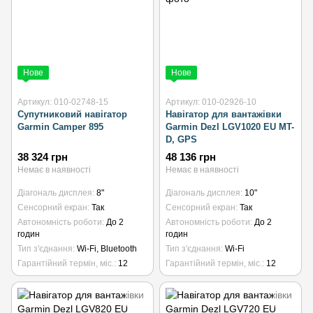
Нове
Нове
Артикул: 010-02748-15
Артикул: 010-02926-10
Супутниковий навігатор
Навігатор для вантажівки
Garmin Camper 895
Garmin Dezl LGV1020 EU MT-
D, GPS
38 324 грн
48 136 грн
Немає в наявності
Немає в наявності
Діагональ дисплея
8"
Діагональ дисплея
10"
Сенсорний екран
Так
Сенсорний екран
Так
Автономність роботи
До 2
Автономність роботи
До 2
годин
годин
Тип з'єднання
Wi-Fi, Bluetooth
Тип з'єднання
Wi-Fi
Гарантійний термін, міс.
12
Гарантійний термін, міс.
12