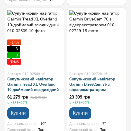
−14%
3
3
ПУМБ
Артикул: 010-02509-10
Артикул: 010-02729-15
Супутниковий навігатор
Супутниковий навігатор
Garmin Tread XL Overland
Garmin DriveCam 76 з
10-дюймовий всюдихідний
відеореєстратором
61 279 грн
23 399 грн
71 279 грн
В наявності
В наявності
Купити
Купити
Діагональ дисплея
10"
Діагональ дисплея
7"
Сенсорний екран
Так
Сенсорний екран
Так