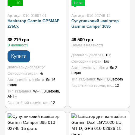
10
Нове
Артикул: 010-01607-01
Артикул: 010-02749-15
Навігатор Garmin GPSMAP
Супутниковий навігатор
276Cx
Garmin Camper 1095
38 219 грн
49 500 грн
В наявності
Немає в наявності
Діагональ дисплея
10"
Купити
Сенсорний екран
Так
Діагональ дисплея
5"
Автономність роботи
До 2
годин
Сенсорний екран
Ні
Тип з'єднання
Wi-Fi, Bluetooth
Автономність роботи
До 16
годин
Гарантійний термін, міс.
12
Тип з'єднання
Wi-Fi, Bluetooth,
ANT+
Гарантійний термін, міс.
12