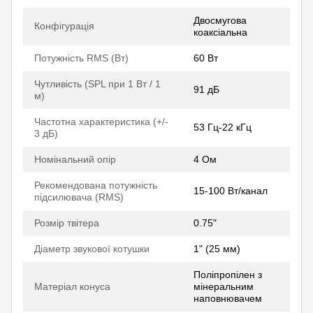
Двосмугова
Конфігурація
коаксіальна
Потужність RMS (Вт)
60 ​​Вт
Чутливість (SPL при 1 Вт / 1
91 дБ
м)
Частотна характеристика (+/-
53 Гц-22 кГц
3 дБ)
Номінальний опір
4 Ом
Рекомендована потужність
15-100 Вт/канал
підсилювача (RMS)
Розмір твітера
0.75"
Діаметр звукової котушки
1" (25 мм)
Поліпропілен з
Матеріал конуса
мінеральним
наповнювачем