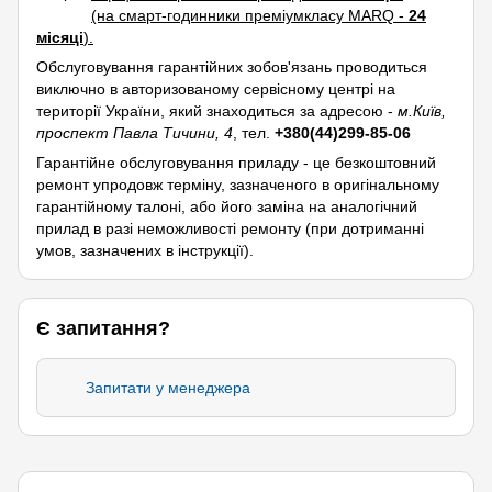
(на смарт-годинники преміумкласу MARQ -
24
місяці
).
Обслуговування гарантійних зобов'язань проводиться
виключно в авторизованому сервісному центрі на
території України, який знаходиться за адресою -
м.Київ,
проспект Павла Тичини, 4
, тел.
+380(44)299-85-06
Гарантійне обслуговування приладу - це безкоштовний
ремонт упродовж терміну, зазначеного в оригінальному
гарантійному талоні, або його заміна на аналогічний
прилад в разі неможливості ремонту (при дотриманні
умов, зазначених в інструкції).
Є запитання?
Запитати у менеджера