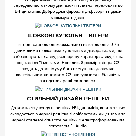
середньочастотному діапазоні і плавно переходять до
ВЧ-динаміків. Добре демпфіровані дифузори і підвіси
мінімізують дзвін.
ШОВКОВІ КУПОЛЬНІ ТВІТЕРИ
Твітери встановлені коаксіально і виготовлені з 0,75-
дюймовими шовковими купольними діафрагмами, які
забезпечують плавну, розширену характеристику, як на
осі, так і за її межами. Невеликий розмір твітера C2
зводить до мінімуму його виступ, що дозволяє
коаксіальним динамікам C2 вписуватися в більшість
заводських решіток колонок.
СТИЛЬНИЙ ДИЗАЙН РЕШІТКИ
До комплекту входять решітки НЧ-динаміків, кожна з яких
складається з чорної решітки зі сріблястими акцентами та
чорної сталевої сітчастої решітки з електроформованим
логотипом JL Audio.