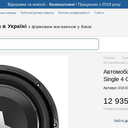
Відправка та комісія -
безкоштовні
/ Працюємо з 2019 року
аша команда
Публічний договір (оферта)
Політика конфіденційності
Trade-in
 в Україні
з фірмовим магазином у Києві
Головна
Тра
Автомобільний с
Автомобі
Single 4
Артикул: 010-
12 935
Немає в наявн
Увійти
дл
%