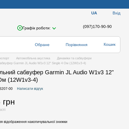
Вхід
UA
(097)170-90-90
Графік роботи:
Кошик
Обране
Порівняння
нспорт
Автомобільна акустика
Динаміки та сабвуфери
абвуфер Garmin JL Audio W1v3 12" Single 4 Ом (12W1v3-4)
льний сабвуфер Garmin JL Audio W1v3 12"
 Ом (12W1v3-4)
03207-00
Написати відгук
 грн
ості
я відображення накопичувальної знижки