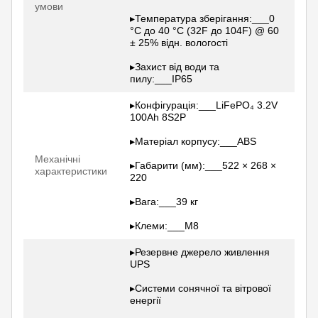
умови
▸Температура зберігання:___0
°C до 40 °C (32F до 104F) @ 60
± 25% відн. вологості
▸Захист від води та
пилу:___IP65
▸Конфігурація:___LiFePO₄ 3.2V
100Ah 8S2P
▸Матеріал корпусу:___ABS
Механічні
▸Габарити (мм):___522 × 268 ×
характеристики
220
▸Вага:___39 кг
▸Клеми:___M8
▸Резервне джерело живлення
UPS
▸Системи сонячної та вітрової
енергії