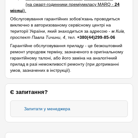
(на смарт-годинники преміумкласу MARQ -
24
місяці
).
Обслуговування гарантійних зобов'язань проводиться
виключно в авторизованому сервісному центрі на
території України, який знаходиться за адресою -
м.Київ,
проспект Павла Тичини, 4
, тел.
+380(44)299-85-06
Гарантійне обслуговування приладу - це безкоштовний
ремонт упродовж терміну, зазначеного в оригінальному
гарантійному талоні, або його заміна на аналогічний
прилад в разі неможливості ремонту (при дотриманні
умов, зазначених в інструкції).
Є запитання?
Запитати у менеджера