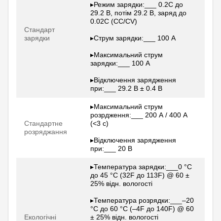
▸Режим зарядки:___ 0.2C до
29.2 В, потім 29.2 В, заряд до
0.02C (CC/CV)
Стандарт
зарядки
▸Струм зарядки:___ 100 А
▸Максимальний струм
зарядки:___ 100 А
▸Відключення зарядження
при:___ 29.2 В ± 0.4 В
▸Максимальний струм
розрдження:___ 200 А / 400 А
Стандартне
(<3 c)
розряджання
▸Відключення зарядження
при:___ 20 В
▸Температура зарядки:___0 °C
до 45 °C (32F до 113F) @ 60 ±
25% відн. вологості
▸Температура розрядки:___–20
°C до 60 °C (–4F до 140F) @ 60
Екологічні
± 25% відн. вологості