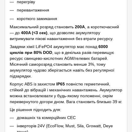
перегріву
перевантаження
короткого замикання
Максимальний розряд становить
200A
, а короткочасний
— до
400A (<3 сек)
, що дозволяє акумулятору
витримувати пікові навантаження без втрати ресурсу.
Завдяки хімії LiFePO4 акумулятор має понад
6000
циклів при 80% DOD
, що в декілька разів перевищує
ресурс свинцево-кислотних AGM/гелевих батарей.
Місячний саморозряд становить менше 3%, тому
акумулятор чудово зберігається навіть без регулярної
підзарядки.
Корпус ABS із захистом
IP65
повністю герметичний,
стійкий до вібрацій і механічних навантажень. Акумулятор
можна встановлювати у будь-якому положенні, окрім
перевернутого догори дном. Вага становить близько 39 кг.
Це рішення підходить для:
домашніх та комерційних СЕС
інверторів 24V (EcoFlow, Must, Sila, Growatt, Deye
тощо)