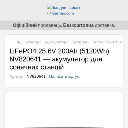
Офіційний
продавець.
Безкоштовна
доставка.
Інші категорії
Акумулятори
Батарея LiFePo4 PowerPlant 
LiFePO4 25.6V 200Ah (5120Wh)
NV820641 — акумулятор для
сонячних станцій
Артикул:
NV820641
Написати відгук