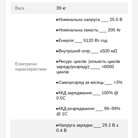
Вага
39 кг
▸Номінальна напруга:___ 25.6 В
▸Номінальна ємкість:___ 200 Аг
▸Енергія:___ 5120 Вт·год
▸Внутрішній опір:___ ≤500 мΩ
▸Ресурс циклів: (кількість циклів
Електричні
заряду/розряду):____ >6000
характеристики
циклів
▸Саморозряд за місяць:___ <3%
▸ККД заряджання:___ 100% @
0.5C
▸ККД розряджання:___ 96–99%
@ 1C
▸Напруга зарядки:___ 29.2 В ±
0.4 В