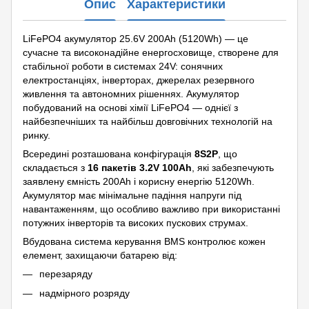
Опис
Характеристики
LiFePO4 акумулятор 25.6V 200Ah (5120Wh) — це
сучасне та високонадійне енергосховище, створене для
стабільної роботи в системах 24V: сонячних
електростанціях, інверторах, джерелах резервного
живлення та автономних рішеннях. Акумулятор
побудований на основі хімії LiFePO4 — однієї з
найбезпечніших та найбільш довговічних технологій на
ринку.
Всередині розташована конфігурація
8S2P
, що
складається з
16 пакетів 3.2V 100Ah
, які забезпечують
заявлену ємність 200Ah і корисну енергію 5120Wh.
Акумулятор має мінімальне падіння напруги під
навантаженням, що особливо важливо при використанні
потужних інверторів та високих пускових струмах.
Вбудована система керування BMS контролює кожен
елемент, захищаючи батарею від:
перезаряду
надмірного розряду