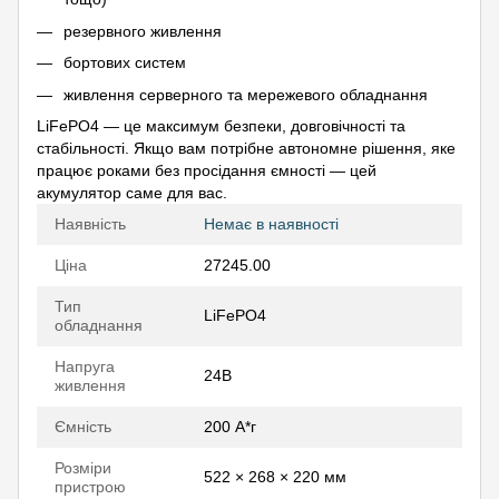
резервного живлення
бортових систем
живлення серверного та мережевого обладнання
LiFePO4 — це максимум безпеки, довговічності та
стабільності. Якщо вам потрібне автономне рішення, яке
працює роками без просідання ємності — цей
акумулятор саме для вас.
Наявність
Немає в наявності
Ціна
27245.00
Тип
LiFePO4
обладнання
Напруга
24В
живлення
Ємність
200 А*г
Розміри
522 × 268 × 220 мм
пристрою