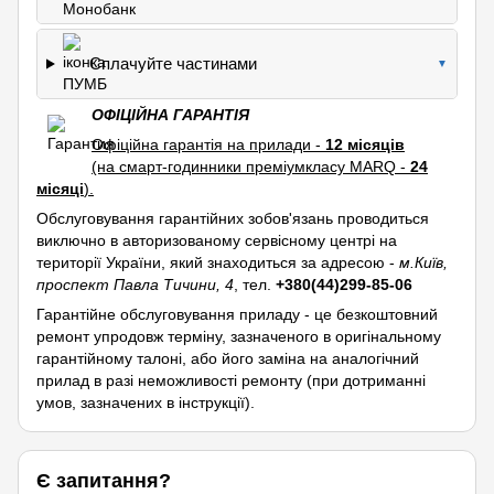
Сплачуйте частинами
▼
ОФІЦІЙНА ГАРАНТІЯ
Офіційна гарантія на прилади -
12 місяців
(на смарт-годинники преміумкласу MARQ -
24
місяці
).
Обслуговування гарантійних зобов'язань проводиться
виключно в авторизованому сервісному центрі на
території України, який знаходиться за адресою -
м.Київ,
проспект Павла Тичини, 4
, тел.
+380(44)299-85-06
Гарантійне обслуговування приладу - це безкоштовний
ремонт упродовж терміну, зазначеного в оригінальному
гарантійному талоні, або його заміна на аналогічний
прилад в разі неможливості ремонту (при дотриманні
умов, зазначених в інструкції).
Є запитання?