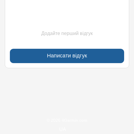
Додайте перший відгук
Написати відгук
(097)170-90-90
(099)170-90-90
Контакти
Повна версія сайту
© 2026 4Garmin.com
UA
ru