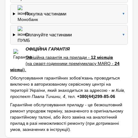
Покупка частинами
▼
Сплачуйте частинами
▼
ОФІЦІЙНА ГАРАНТІЯ
Офіційна гарантія на прилади -
12 місяців
(на смарт-годинники преміумкласу MARQ -
24
місяці
).
Обслуговування гарантійних зобов'язань проводиться
виключно в авторизованому сервісному центрі на
території України, який знаходиться за адресою -
м.Київ,
проспект Павла Тичини, 4
, тел.
+380(44)299-85-06
Гарантійне обслуговування приладу - це безкоштовний
ремонт упродовж терміну, зазначеного в оригінальному
гарантійному талоні, або його заміна на аналогічний
прилад в разі неможливості ремонту (при дотриманні
умов, зазначених в інструкції).