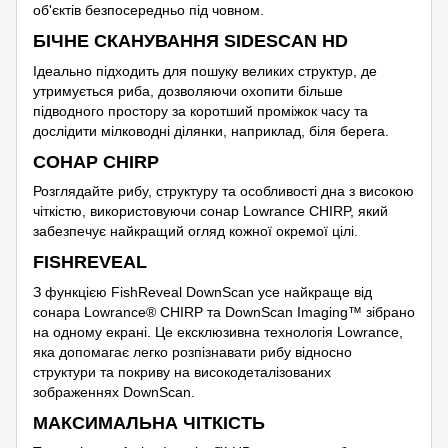
об'єктів безпосередньо під човном.
БІЧНЕ СКАНУВАННЯ SIDESCAN HD
Ідеально підходить для пошуку великих структур, де
утримується риба, дозволяючи охопити більше
підводного простору за коротший проміжок часу та
дослідити мілководні ділянки, наприклад, біля берега.
СОНАР CHIRP
Розглядайте рибу, структуру та особливості дна з високою
чіткістю, використовуючи сонар Lowrance CHIRP, який
забезпечує найкращий огляд кожної окремої цілі.
FISHREVEAL
З функцією FishReveal DownScan усе найкраще від
сонара Lowrance® CHIRP та DownScan Imaging™ зібрано
на одному екрані. Це ексклюзивна технологія Lowrance,
яка допомагає легко розпізнавати рибу відносно
структури та покриву на високодеталізованих
зображеннях DownScan.
МАКСИМАЛЬНА ЧІТКІСТЬ