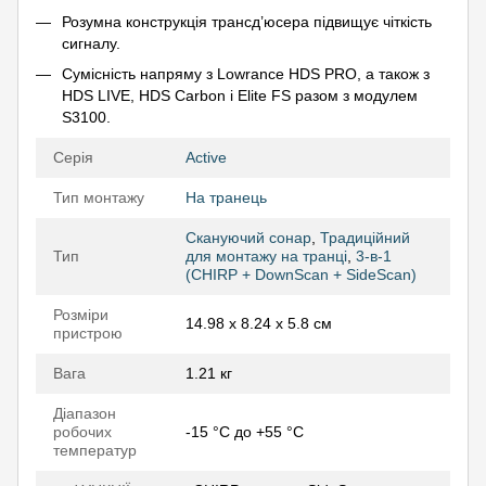
Розумна конструкція трансд’юсера підвищує чіткість
сигналу.
Сумісність напряму з Lowrance HDS PRO, а також з
HDS LIVE, HDS Carbon і Elite FS разом з модулем
S3100.
Серія
Active
Тип монтажу
На транець
Скануючий сонар
,
Традиційний
Тип
для монтажу на транці
,
3-в-1
(CHIRP + DownScan + SideScan)
Розміри
14.98 x 8.24 x 5.8 см
пристрою
Вага
1.21 кг
Діапазон
робочих
-15 °C до +55 °C
температур