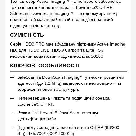
Трансд’юсер Active Imaging™ HD не просто забезпечує
три ключові технології сонара — Lowrance® CHIRP,
SideScan і DownScan Imaging™ — в одному зручному
пристрої, а й має новий дизайн трансд’юсера, який
підвищує чіткість сигналу.
СУМІСНІСТЬ
Серія HDS® PRO має вбудовану підтримку Active Imaging
HD. Для HDS® LIVE, HDS® Carbon та Elite FS®
необхідний додатковий модуль ехолота S3100.
КЛЮЧОВІ ОСОБЛИВОСТІ
SideScan та DownScan Imaging™ у високій роздільній
здатності (до 1,2 МГц) відтворюють неймовірно чіткі
зображення риби та структури.
Неперевершена чіткість та поділ цілей сонара
Lowrance® CHIRP.
Режим FishReveal™ DownScan полегшує
ідентифікацію риби.
Підтримує середні та високі частоти CHIRP (83/200
кГц); 455/700/1000/1200 КГц.