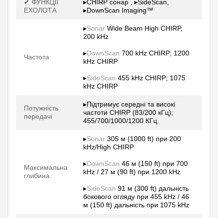
✔ ФУНКЦІЇ
▸CHIRP сонар , ▸SideScan,
ЕХОЛОТА
▸DownScan Imaging™
▸
Sonar
Wide Beam High CHIRP,
200 kHz
▸
DownScan
700 kHz CHIRP; 1200
Частота
kHz CHIRP
▸
SideScan
455 kHz CHIRP; 1075
kHz CHIRP
▸Підтримує середні та високі
Потужність
частоти CHIRP (83/200 кГц);
передачі
455/700/1000/1200 КГц.
▸
Sonar
305 м (1000 ft) при 200
kHz/High CHIRP
▸
DownScan
46 м (150 ft) при 700
Максимальна
kHz / 27 м (90 ft) при 1200 kHz
глибина
▸
SideScan
91 м (300 ft) дальність
бокового огляду при 455 kHz / 46
м (150 ft) дальність при 1075 kHz