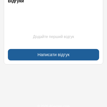
Відгуки
Додайте перший відгук
Написати відгук
(097)170-90-90
(099)170-90-90
Контакти
Повна версія сайту
© 2026 4Garmin.com