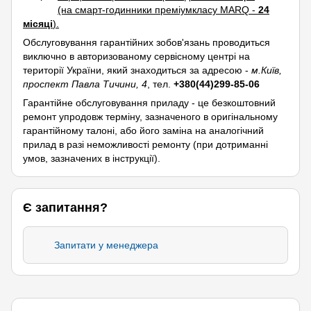
(на смарт-годинники преміумкласу MARQ -
24
місяці
).
Обслуговування гарантійних зобов'язань проводиться
виключно в авторизованому сервісному центрі на
території України, який знаходиться за адресою -
м.Київ,
проспект Павла Тичини, 4
, тел.
+380(44)299-85-06
Гарантійне обслуговування приладу - це безкоштовний
ремонт упродовж терміну, зазначеного в оригінальному
гарантійному талоні, або його заміна на аналогічний
прилад в разі неможливості ремонту (при дотриманні
умов, зазначених в інструкції).
Є запитання?
Запитати у менеджера