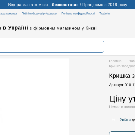
Відправка та комісія -
безкоштовні
/ Працюємо з 2019 року
аша команда
Публічний договір (оферта)
Політика конфіденційності
Trade-in
 в Україні
з фірмовим магазином у Києві
Головна
Нав
Кришка зарядно
Кришка з
Артикул: 010-
Ціну 
Немає в наявн
Увійти
дл
%