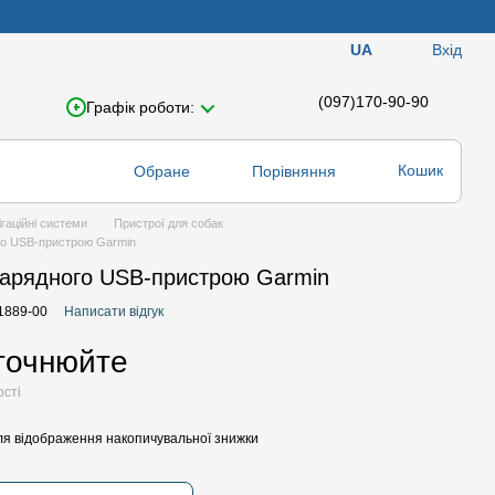
Вхід
UA
(097)170-90-90
Графік роботи:
Кошик
Обране
Порівняння
ігаційні системи
Пристрої для собак
го USB-пристрою Garmin
арядного USB-пристрою Garmin
11889-00
Написати відгук
уточнюйте
ості
я відображення накопичувальної знижки