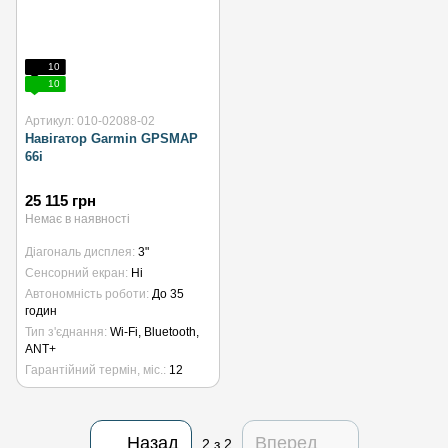
10
10
Артикул: 010-02088-02
Навігатор Garmin GPSMAP
66i
25 115 грн
Немає в наявності
Діагональ дисплея
3"
Сенсорний екран
Ні
Автономність роботи
До 35
годин
Тип з'єднання
Wi-Fi, Bluetooth,
ANT+
Гарантійний термін, міс.
12
Назад
Вперед
2
з 2