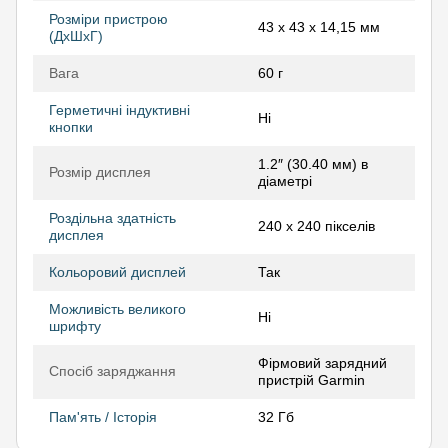
Розміри пристрою
43 x 43 x 14,15 мм
(ДхШхГ)
Вага
60 г
Герметичні індуктивні
Ні
кнопки
1.2″ (30.40 мм) в
Розмір дисплея
діаметрі
Роздільна здатність
240 x 240 пікселів
дисплея
Кольоровий дисплей
Так
Можливість великого
Ні
шрифту
Фірмовий зарядний
Спосіб заряджання
пристрій Garmin
Пам'ять / Історія
32 Гб