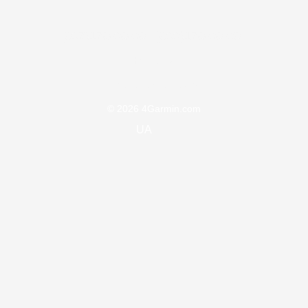
(097)170-90-90
(099)170-90-90
Контакти
Повна версія сайту
© 2026 4Garmin.com
UA
ru