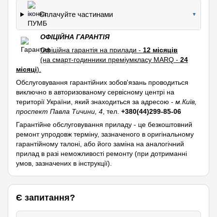
Сплачуйте частинами
▼
ОФІЦІЙНА ГАРАНТІЯ
Офіційна гарантія на прилади -
12 місяців
(на смарт-годинники преміумкласу MARQ -
24
місяці
).
Обслуговування гарантійних зобов'язань проводиться
виключно в авторизованому сервісному центрі на
території України, який знаходиться за адресою -
м.Київ,
проспект Павла Тичини, 4
, тел.
+380(44)299-85-06
Гарантійне обслуговування приладу - це безкоштовний
ремонт упродовж терміну, зазначеного в оригінальному
гарантійному талоні, або його заміна на аналогічний
прилад в разі неможливості ремонту (при дотриманні
умов, зазначених в інструкції).
Є запитання?