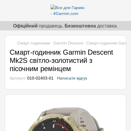
Офіційний
продавець.
Безкоштовна
доставка.
Смарт годинники
Garmin Descent
Смарт-годинник Garmin
Смарт-годинник Garmin Descent
Mk2S світло-золотистий з
пісочним ремінцем
Артикул:
010-02403-01
Написати відгук