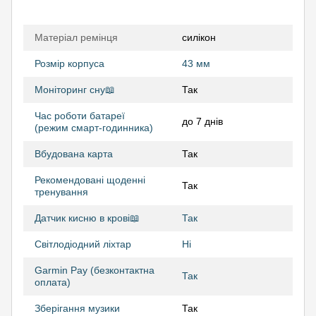
Матеріал ремінця
силікон
Розмір корпуса
43 мм
Моніторинг сну📖
Так
Час роботи батареї
до 7 днів
(режим смарт-годинника)
Вбудована карта
Так
Рекомендовані щоденні
Так
тренування
Датчик кисню в крові📖
Так
Світлодіодний ліхтар
Ні
Garmin Pay (безконтактна
Так
оплата)
Зберігання музики
Так