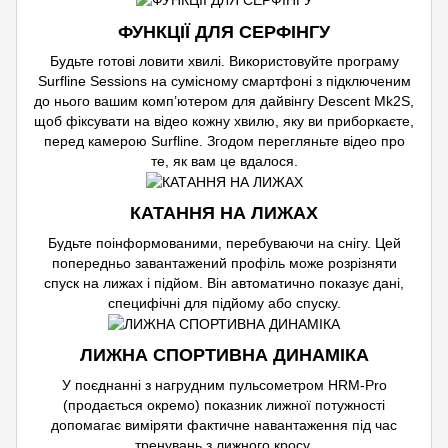
ФУНКЦІЇ ДЛЯ СЕРФІНГУ
Будьте готові ловити хвилі. Використовуйте програму
Surfline Sessions на сумісному смартфоні з підключеним
до нього вашим комп’ютером для дайвінгу Descent Mk2S,
щоб фіксувати на відео кожну хвилю, яку ви приборкаєте,
перед камерою Surfline. Згодом перегляньте відео про
те, як вам це вдалося.
КАТАННЯ НА ЛИЖАХ
Будьте поінформованими, перебуваючи на снігу. Цей
попередньо завантажений профіль може розрізняти
спуск на лижах і підйом. Він автоматично показує дані,
специфічні для підйому або спуску.
ЛИЖНА СПОРТИВНА ДИНАМІКА
У поєднанні з нагрудним пульсометром HRM-Pro
(продається окремо) показник лижної потужності
допомагає виміряти фактичне навантаження під час
тренувань з лижного кросу.