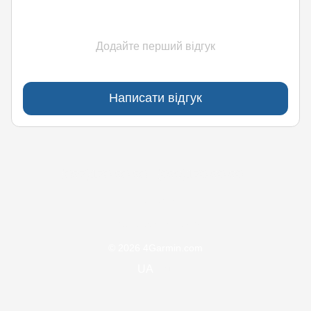
Додайте перший відгук
Написати відгук
(097)170-90-90
(099)170-90-90
Контакти
Повна версія сайту
© 2026 4Garmin.com
UA
ru