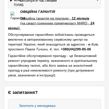
Сплачуйте частинами
▼
ОФІЦІЙНА ГАРАНТІЯ
Офіційна гарантія на прилади -
12 місяців
(на смарт-годинники преміумкласу MARQ -
24
місяці
).
Обслуговування гарантійних зобов'язань проводиться
виключно в авторизованому сервісному центрі на
території України, який знаходиться за адресою -
м.Київ,
проспект Павла Тичини, 4
, тел.
+380(44)299-85-06
Гарантійне обслуговування приладу - це безкоштовний
ремонт упродовж терміну, зазначеного в оригінальному
гарантійному талоні, або його заміна на аналогічний
прилад в разі неможливості ремонту (при дотриманні
умов, зазначених в інструкції).
Є запитання?
Запитати у менеджера