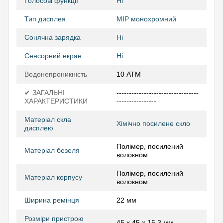
Голосові функції
Ні
Тип дисплея
MIP монохромний
Сонячна зарядка
Ні
Сенсорний екран
Ні
Водонепроникність
10 АТМ
✔ ЗАГАЛЬНІ
---------------------------------
ХАРАКТЕРИСТИКИ
----------------
Матеріал скла
Хімічно посилене скло
дисплею
Полімер, посилений
Матеріал безеля
волокном
Полімер, посилений
Матеріал корпусу
волокном
Ширина ремінця
22 мм
Розміри пристрою
45 x 45 x 15,3 мм