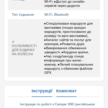
Wi-Fi, ▸Доступ до онлайн-
сервісів через додаток
Тип з'єднання
Wi-Fi
,
Bluetooth
▸Спеціалізовані маршрути для
вантажівки (пошук кращих
маршрутів, пристосованих до
розміру та ваги вантажівки),
▸Каталог сайтів та послуг для
✔
кемперів, ▸Розвиток доріг,
ОСОБЛИВОСТІ
▸Вимірювання обмеження
ДЛЯ БУДИНКУ
швидкості, ▸Кордони країни,
НА КОЛЕСАХ
▸Час сходу/заходу сонця,
▸Інформація про милю -
кемпер, ▸Легкий планувальник
маршруту з обмінним файлом
GPX
Інструкції
Комплект
Інструкція по роботі з Camper 890 (англійською