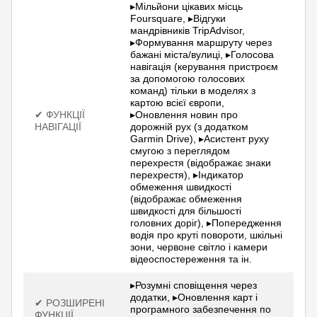
▸Мільйони цікавих місць
Foursquare, ▸Відгуки
мандрівників TripAdvisor,
▸Формування маршруту через
бажані міста/вулиці, ▸Голосова
навігація (керування пристроєм
за допомогою голосових
команд) тільки в моделях з
картою всієї європи,
✔ ФУНКЦІЇ
▸Оновлення новин про
НАВІГАЦІЇ
дорожній рух (з додатком
Garmin Drive), ▸Асистент руху
смугою з переглядом
перехрестя (відображає знаки
перехрестя), ▸Індикатор
обмеження швидкості
(відображає обмеження
швидкості для більшості
головних доріг), ▸Попередження
водія про круті повороти, шкільні
зони, червоне світло і камери
відеоспостереження та ін.
▸Розумні сповіщення через
додатки, ▸Оновлення карт і
✔ РОЗШИРЕНІ
програмного забезпечення по
ФУНКЦІЇ