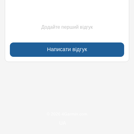
Додайте перший відгук
Написати відгук
(097)170-90-90
(099)170-90-90
Контакти
Повна версія сайту
© 2026 4Garmin.com
UA
ru