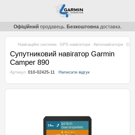
Офіційний
продавець.
Безкоштовна
доставка.
Навігаційні системи
GPS навігатори
Автонавігатори
Супу
Супутниковий навігатор Garmin
Camper 890
Артикул:
010-02425-11
Написати відгук