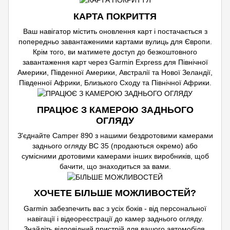
КАРТА ПОКРИТТЯ
Ваш навігатор містить оновлення карт і постачається з
попередньо завантаженими картами вулиць для Європи.
Крім того, ви матимете доступ до безкоштовного
завантаження карт через Garmin Express для Північної
Америки, Південної Америки, Австралії та Нової Зеландії,
Південної Африки, Близького Сходу та Північної Африки.
ПРАЦЮЄ З КАМЕРОЮ ЗАДНЬОГО
ОГЛЯДУ
З'єднайте Camper 890 з нашими бездротовими камерами
заднього огляду BC 35 (продаються окремо) або
сумісними дротовими камерами інших виробників, щоб
бачити, що знаходиться за вами.
ХОЧЕТЕ БІЛЬШЕ МОЖЛИВОСТЕЙ?
Garmin забезпечить вас з усіх боків - від персональної
навігації і відеореєстрації до камер заднього огляду.
Знайдіть відповідний пристрій для вашого автомобіля.