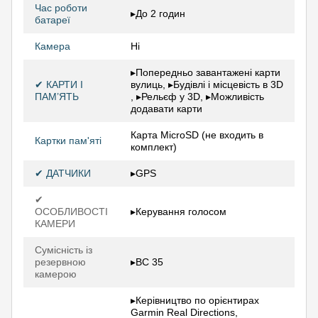
Час роботи
▸До 2 годин
батареї
Камера
Ні
▸Попередньо завантажені карти
✔ КАРТИ І
вулиць, ▸Будівлі і місцевість в 3D
ПАМ’ЯТЬ
, ▸Рельєф у 3D, ▸Можливість
додавати карти
Карта MicroSD (не входить в
Картки пам'яті
комплект)
✔ ДАТЧИКИ
▸GPS
✔
ОСОБЛИВОСТІ
▸Керування голосом
КАМЕРИ
Сумісність із
резервною
▸BC 35
камерою
▸Керівництво по орієнтирах
Garmin Real Directions,