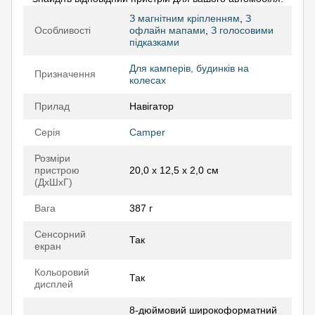
З магнітним кріпленням
,
З
Особливості
офлайн мапами
,
З голосовими
підказками
Для камперів, будинків на
Призначення
колесах
Прилад
Навігатор
Серія
Camper
Розміри
пристрою
20,0 х 12,5 х 2,0 см
(ДхШхГ)
Вага
387 г
Сенсорний
Так
екран
Кольоровий
Так
дисплей
8-дюймовий широкоформатний