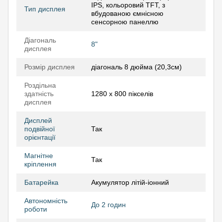
IPS, кольоровий TFT, з
Тип дисплея
вбудованою ємнісною
сенсорною панеллю
Діагональ
8"
дисплея
Розмір дисплея
діагональ 8 дюйма (20,3см)
Роздільна
здатність
1280 х 800 пікселів
дисплея
Дисплей
подвійної
Так
орієнтації
Магнітне
Так
кріплення
Батарейка
Акумулятор літій-іонний
Автономність
До 2 годин
роботи