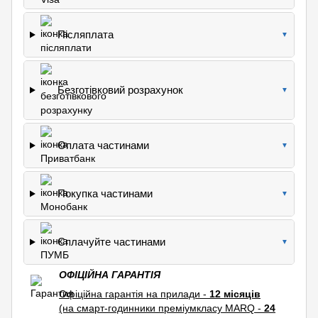
Післяплата
▼
Безготівковий розрахунок
▼
Оплата частинами
▼
Покупка частинами
▼
Сплачуйте частинами
▼
ОФІЦІЙНА ГАРАНТІЯ
Офіційна гарантія на прилади -
12 місяців
(на смарт-годинники преміумкласу MARQ -
24