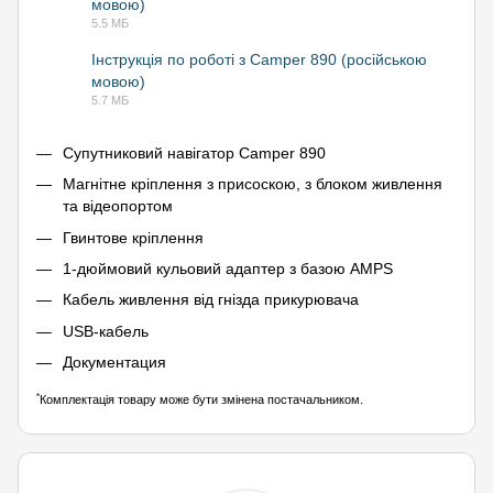
мовою)
PDF
5.5 МБ
Інструкція по роботі з Camper 890 (російською
мовою)
PDF
5.7 МБ
Супутниковий навігатор Camper 890
Магнітне кріплення з присоскою, з блоком живлення
та відеопортом
Гвинтове кріплення
1-дюймовий кульовий адаптер з базою AMPS
Кабель живлення від гнізда прикурювача
USB-кабель
Документация
*
Комплектація товару може бути змінена постачальником.