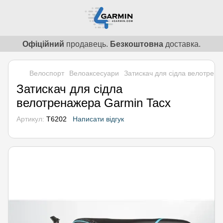
Офіційний
продавець.
Безкоштовна
доставка.
Велоспорт
Велоаксесуари
Затискач для сідла велотрен
Затискач для сідла
велотренажера Garmin Tacx
Артикул:
T6202
Написати відгук