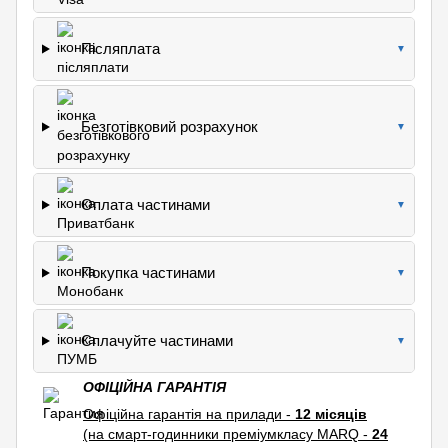
Післяплата
▼
Безготівковий розрахунок
▼
Оплата частинами
▼
Покупка частинами
▼
Сплачуйте частинами
▼
ОФІЦІЙНА ГАРАНТІЯ
Офіційна гарантія на прилади -
12 місяців
(на смарт-годинники преміумкласу MARQ -
24