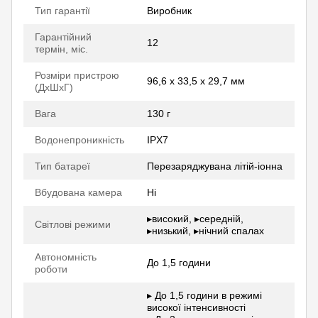
Тип гарантії
Виробник
Гарантійний
12
термін, міс.
Розміри пристрою
96,6 x 33,5 x 29,7 мм
(ДхШхГ)
Вага
130 г
Водонепроникність
IPX7
Тип батареї
Перезаряджувана літій-іонна
Вбудована камера
Ні
▸високий, ▸середній,
Світлові режими
▸низький, ▸нічний спалах
Автономність
До 1,5 години
роботи
▸ До 1,5 години в режимі
високої інтенсивності