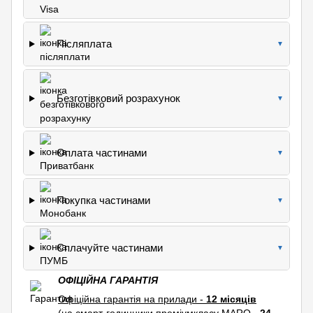
Післяплата
▼
Безготівковий розрахунок
▼
Оплата частинами
▼
Покупка частинами
▼
Сплачуйте частинами
▼
ОФІЦІЙНА ГАРАНТІЯ
Офіційна гарантія на прилади -
12 місяців