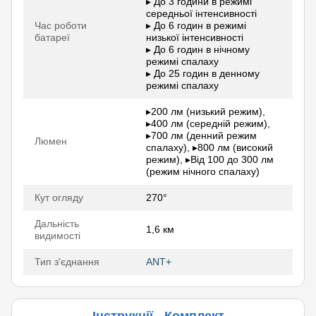
▸ До 3 години в режимі
середньої інтенсивності
Час роботи
▸ До 6 годин в режимі
батареї
низької інтенсивності
▸ До 6 годин в нічному
режимі спалаху
▸ До 25 годин в денному
режимі спалаху
▸200 лм (низький режим),
▸400 лм (середній режим),
▸700 лм (денний режим
Люмен
спалаху), ▸800 лм (високий
режим), ▸Від 100 до 300 лм
(режим нічного спалаху)
Кут огляду
270°
Дальність
1,6 км
видимості
Тип з'єднання
ANT+
Інструкції
Комплект