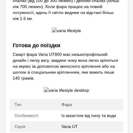
спалах (від 100 до 300 люмен) і денний спалах (більш
ніж 700 люмен). Коли фара працює на повній
потужності, вдень її світло видиме на відстані більш
ніж 1.6 км.
Готова до поїздки
Смарт фара Varia UT800 має низькопрофільний
дизайн і легку вагу, завдяки чому вона легко кріпиться
на кермо за допомогою виносного кріплення або на
шолом зі спеціальним кріпленням, яке важить лише
140 грамів.
Тип
Фара
Особливості
Із захистом від пилу та води
Серія
Varia UT