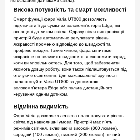
які оснащені датчиками світла).
Висока потужність та смарт можливості
Смарт функції фари Varia UT800 дозволяють
підключати її до сумісних велокомп’ютерів Edge, які
оснащені датчиком світла. Одразу після синхронізації
пристрій буде автоматично регулювати рівень
яскравості променю відповідно до швидкості та
профілю поїздки. Таким чином, фара світитиме
яскравіше на великих швидкостях та економити заряд,
коли ви уповільнюєтесь. Для того, щоб забезпечити
якомога довшу роботу, вона також підлаштовується під
оточуюче освітлення. Для максимальної зручності
налаштовуйте Varia UT800 за допомогою
велокомп’ютера Edge або пульта дистанційного
керування одним дотиком.
Відмінна видимість
Фара Varia дозволяє з легкістю налаштовувати рівень
світла під навколишні умови. Пристрій має п’ять
режимів світіння, включаючи високий (800 люмен),
середній (400 люмен), низький (200 люмен), нічний