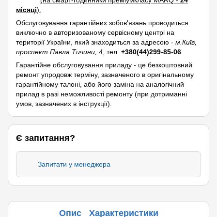
(на смарт-годинники преміумкласу MARQ -
24
місяці
).
Обслуговування гарантійних зобов'язань проводиться
виключно в авторизованому сервісному центрі на
території України, який знаходиться за адресою -
м.Київ,
проспект Павла Тичини, 4
, тел.
+380(44)299-85-06
Гарантійне обслуговування приладу - це безкоштовний
ремонт упродовж терміну, зазначеного в оригінальному
гарантійному талоні, або його заміна на аналогічний
прилад в разі неможливості ремонту (при дотриманні
умов, зазначених в інструкції).
Є запитання?
Запитати у менеджера
Опис
Характеристики