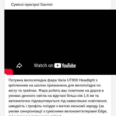
Cумісні пристрої Garmin
Потужна велосипедна фара Varia UT800 Headlight з
кріпленням на шолом призначена для велопоїздок по
місту та трейлах. Фара робить вас помітним на дорозі в
умовах денного світла на відстані більш ніж 1,6 км та
автоматично підлаштовується під навколишнє освітлення,
швидкість і профіль поїздки з метою економії заряду (за
умови синхронізації з сумісними велокомп'ютерами Edge,