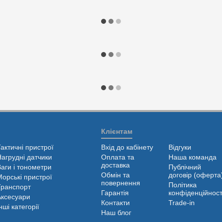
Клієнтам
Тактичні пристрої
Вхід до кабінету
Відгуки
Нагрудні датчики
Оплата та
Наша команда
доставка
Ваги і тонометри
Публічний
Обмін та
договір (оферта
Морські пристрої
повернення
Політика
Транспорт
Гарантія
конфіденційност
Аксесуари
Контакти
Trade-in
нші категорії
Наш блог