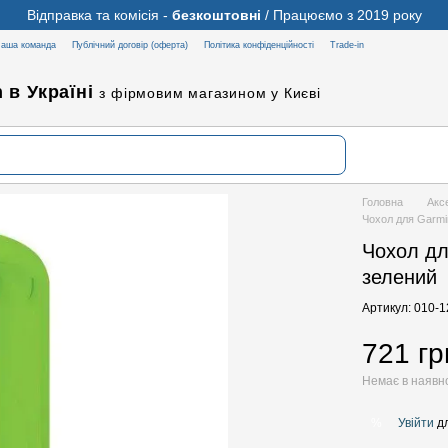
Відправка та комісія -
безкоштовні
/ Працюємо з 2019 року
аша команда
Публічний договір (оферта)
Політика конфіденційності
Trade-in
 в Україні
з фірмовим магазином у Києві
Головна
Акс
Чохол для Garmi
Чохол дл
зелений
Артикул: 010-
721 гр
Немає в наявн
Увійти
дл
%