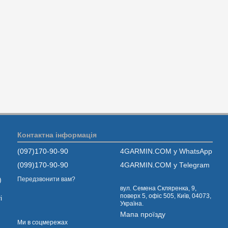
Контактна інформація
(097)170-90-90
4GARMIN.COM у WhatsApp
(099)170-90-90
4GARMIN.COM у Telegram
Передзвонити вам?
)
вул. Семена Скляренка, 9,
поверх 5, офіс 505, Київ, 04073,
і
Україна.
Мапа проїзду
Ми в соцмережах