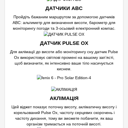
ДАТЧИКИ ABC
Пройдіть бажаним маршрутом за допомогою датчиків
ABC: альтиметр для визначення висоти, барометр для
моніторингу погоди та 3-осьовий електронний компас.
ДАТЧИК PULSE OX
Для аклімації до висоти або моніторингу сну датчик Pulse
Ox використовує світлові промені на вашому зап’ясті,
щоб визначити, як інтенсивно ваше тіло насичується
киснем.
АКЛІМАЦІЯ
Цей віджет показує поточну висоту, акліматичну висоту і
корельований Pulse Ox, частоту серцевих скорочень і
частоту дихання, тому ви зможете побачити, як ваш
організм тримається на поточній висоті.