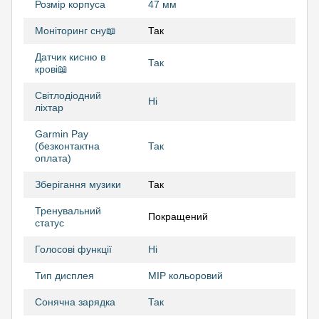
Розмір корпуса
47 мм
Моніторинг сну📖
Так
Датчик кисню в
Так
крові📖
Світлодіодний
Ні
ліхтар
Garmin Pay
(безконтактна
Так
оплата)
Зберігання музики
Так
Тренувальний
Покращений
статус
Голосові функції
Ні
Тип дисплея
MIP кольоровий
Сонячна зарядка
Так