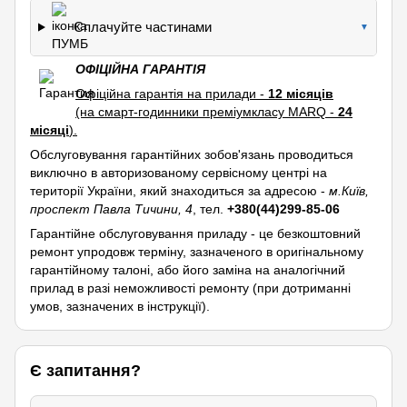
Сплачуйте частинами
▼
ОФІЦІЙНА ГАРАНТІЯ
Офіційна гарантія на прилади -
12 місяців
(на смарт-годинники преміумкласу MARQ -
24
місяці
).
Обслуговування гарантійних зобов'язань проводиться
виключно в авторизованому сервісному центрі на
території України, який знаходиться за адресою -
м.Київ,
проспект Павла Тичини, 4
, тел.
+380(44)299-85-06
Гарантійне обслуговування приладу - це безкоштовний
ремонт упродовж терміну, зазначеного в оригінальному
гарантійному талоні, або його заміна на аналогічний
прилад в разі неможливості ремонту (при дотриманні
умов, зазначених в інструкції).
Є запитання?