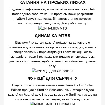
КАТАННЯ НА ГІРСЬКИХ ЛИЖАХ
Будьте поінформовані, коли перебуваєте на снігу. Цей
попередньо завантажений профіль може розрізняти
підйом і спуск на лижах. Він автоматично показує
метрики, специфічні для підйому або спуску.
ДИНАМІКА MTBS
Відстежуйте деталі кожної поїздки за допомогою
показників для катання на гірських велосипедах, а також
спеціалізованих параметрів grit і flow, які оцінюють
складність траси і те, наскільки плавно ви спускаєтесь,
даючи вам показник, щоб перевершити його наступного
разу.
ФУНКЦІЇ ДЛЯ СЕРФІНГУ
Будьте готові зловити кілька хвиль. fenix 6 - Pro Solar
Edition працює з Surfline Sessions, який створює відео
кожної спійманої хвилі перед камерою Surfline, так що ви
зможете пізніше переглянути, як ви їх подолали.