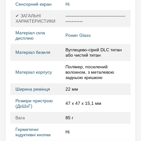
Сенсорний екран
Ні
✔ ЗАГАЛЬНІ
--------------------------------------
ХАРАКТЕРИСТИКИ
-----------
Матеріал скла
Power Glass
дисплею
Вуглецево-сірий DLC титан
Матеріал безеля
або чистий титан
Полімер, посилений
Матеріал корпусу
волокном, з металевою
задньою кришкою
Ширина ремінця
22 мм
Розміри пристрою
47 x 47 x 15,1 мм
(ДхШхГ)
Вага
85 г
Герметичні
Ні
індуктивні кнопки