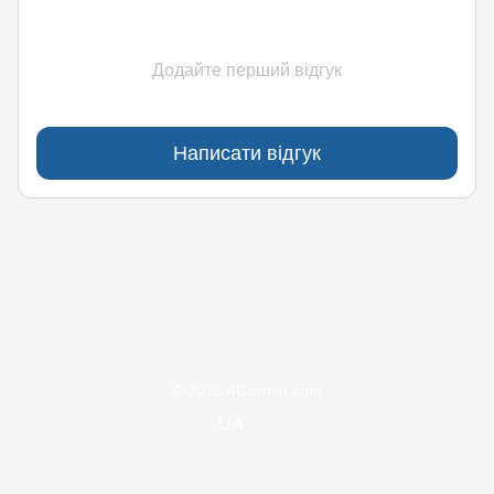
Додайте перший відгук
Написати відгук
(097)170-90-90
(099)170-90-90
Контакти
Повна версія сайту
© 2026 4Garmin.com
UA
ru