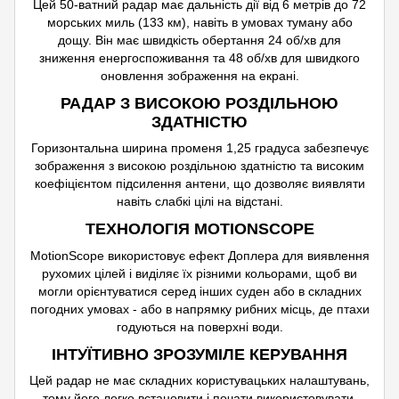
Цей 50-ватний радар має дальність дії від 6 метрів до 72
морських миль (133 км), навіть в умовах туману або
дощу. Він має швидкість обертання 24 об/хв для
зниження енергоспоживання та 48 об/хв для швидкого
оновлення зображення на екрані.
РАДАР З ВИСОКОЮ РОЗДІЛЬНОЮ
ЗДАТНІСТЮ
Горизонтальна ширина променя
1,25
градуса забезпечує
зображення з високою роздільною здатністю та високим
коефіцієнтом підсилення антени, що дозволяє виявляти
навіть слабкі цілі на відстані.
ТЕХНОЛОГІЯ MOTIONSCOPE
MotionScope використовує ефект Доплера для виявлення
рухомих цілей і виділяє їх різними кольорами, щоб ви
могли орієнтуватися серед інших суден або в складних
погодних умовах - або в напрямку рибних місць, де птахи
годуються на поверхні води.
ІНТУЇТИВНО ЗРОЗУМІЛЕ КЕРУВАННЯ
Цей радар не має складних користувацьких налаштувань,
тому його легко встановити і почати використовувати.