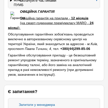
Сплачуйте частинами
▼
ОФІЦІЙНА ГАРАНТІЯ
Офіційна гарантія на прилади -
12 місяців
(на смарт-годинники преміумкласу MARQ -
24
місяці
).
Обслуговування гарантійних зобов'язань проводиться
виключно в авторизованому сервісному центрі на
території України, який знаходиться за адресою -
м.Київ,
проспект Павла Тичини, 4
, тел.
+380(44)299-85-06
Гарантійне обслуговування приладу - це безкоштовний
ремонт упродовж терміну, зазначеного в оригінальному
гарантійному талоні, або його заміна на аналогічний
прилад в разі неможливості ремонту (при дотриманні
умов, зазначених в інструкції).
Є запитання?
Запитати у менеджера