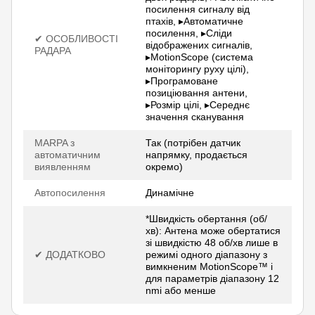
посилення сигналу від
птахів, ▸Автоматичне
посилення, ▸Сліди
✔ ОСОБЛИВОСТІ
відображених сигналів,
РАДАРА
▸MotionScope (система
моніторингу руху цілі),
▸Програмоване
позиціювання антени,
▸Розмір цілі, ▸Середнє
значення сканування
MARPA з
Так (потрібен датчик
автоматичним
напрямку, продається
виявленням
окремо)
Автопосилення
Динамічне
*Швидкість обертання (об/
хв): Антена може обертатися
зі швидкістю 48 об/хв лише в
✔ ДОДАТКОВО
режимі одного діапазону з
вимкненим MotionScope™ і
для параметрів діапазону 12
nmi або менше