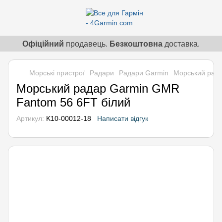
Офіційний
продавець.
Безкоштовна
доставка.
Морські пристрої
Радари
Радари Garmin
Морський рада
Морський радар Garmin GMR
Fantom 56 6FT білий
Артикул:
K10-00012-18
Написати відгук