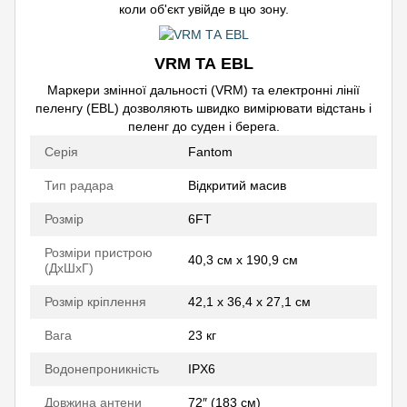
коли об'єкт увійде в цю зону.
VRM ТА EBL
Маркери змінної дальності (VRM) та електронні лінії
пеленгу (EBL) дозволяють швидко вимірювати відстань і
пеленг до суден і берега.
Серія
Fantom
Тип радара
Відкритий масив
Розмір
6FT
Розміри пристрою
40,3 см x 190,9 см
(ДхШхГ)
Розмір кріплення
42,1 х 36,4 х 27,1 см
Вага
23 кг
Водонепроникність
IPX6
Довжина антени
72″ (183 см)