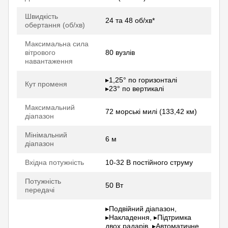
Швидкість
24 та 48 об/хв*
обертання (об/хв)
Максимальна сила
вітрового
80 вузлів
навантаження
▸1,25° по горизонталі
Кут променя
▸23° по вертикалі
Максимальний
72 морські милі (133,42 км)
діапазон
Мінімальний
6 м
діапазон
Вхідна потужність
10-32 В постійного струму
Потужність
50 Вт
передачі
▸Подвійний діапазон,
▸Накладення, ▸Підтримка
двох радарів, ▸Автоматичне