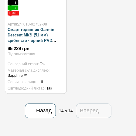
3
3
ПУМБ
Артикул: 010-02752-08
Смарт-годинник Garmin
Descent Mk3i (51 мм)
сріблясто-чорний PVD
титановий з чорно/сірим
85 229 грн
силіконовим ремінцем
Під замовлення
Сенсорний екран
Так
Матеріал скла дисплею
Sapphire ™
Сонячна зарядка
Ні
Світлодіодний ліхтар
Так
Назад
Вперед
14
з 14