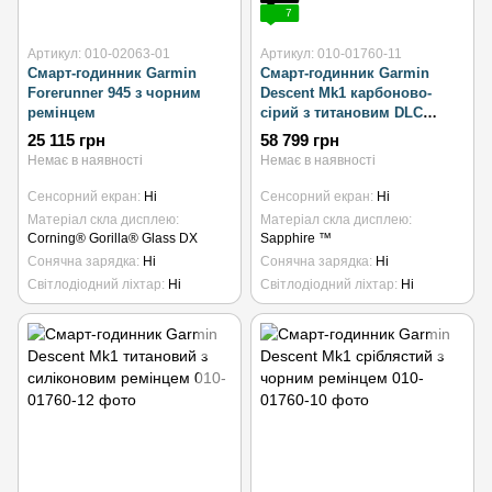
7
Артикул: 010-02063-01
Артикул: 010-01760-11
Смарт-годинник Garmin
Смарт-годинник Garmin
Forerunner 945 з чорним
Descent Mk1 карбоново-
ремінцем
сірий з титановим DLC
ремінцем
25 115 грн
58 799 грн
Немає в наявності
Немає в наявності
Сенсорний екран
Ні
Сенсорний екран
Ні
Матеріал скла дисплею
Матеріал скла дисплею
Corning® Gorilla® Glass DX
Sapphire ™
Сонячна зарядка
Ні
Сонячна зарядка
Ні
Світлодіодний ліхтар
Ні
Світлодіодний ліхтар
Ні