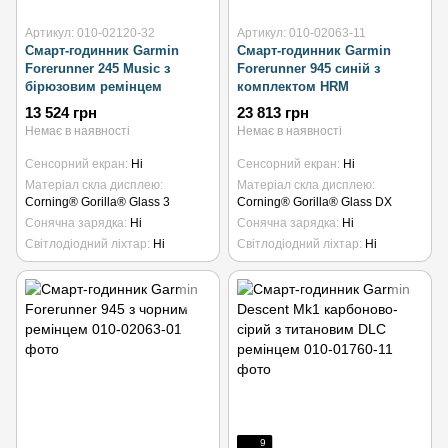
Артикул: 010-02120-32
Артикул: 010-02063-11
Смарт-годинник Garmin
Смарт-годинник Garmin
Forerunner 245 Music з
Forerunner 945 синій з
бірюзовим ремінцем
комплектом HRM
13 524 грн
23 813 грн
Немає в наявності
Немає в наявності
Сенсорний екран
Ні
Сенсорний екран
Ні
Матеріал скла дисплею
Матеріал скла дисплею
Corning® Gorilla® Glass 3
Corning® Gorilla® Glass DX
Сонячна зарядка
Ні
Сонячна зарядка
Ні
Світлодіодний ліхтар
Ні
Світлодіодний ліхтар
Ні
9