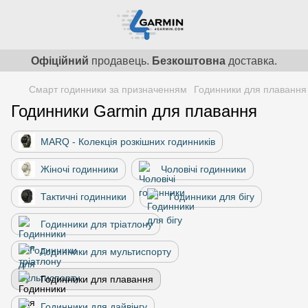
Офіційний
продавець.
Безкоштовна
доставка.
Смарт годинники за призначенням
Годинники для плавання
Годинники Garmin для плавання
MARQ - Колекція розкішних годинників
Жіночі годинники
Чоловічі годинники
Тактичні годинники
Годинники для бігу
Годинники для тріатлону
Годинники для мультиспорту
Годинники для плавання
Годинники для дайвінгу