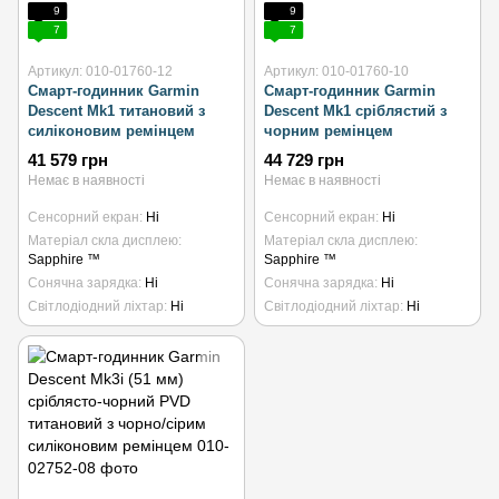
9
9
7
7
Артикул: 010-01760-12
Артикул: 010-01760-10
Смарт-годинник Garmin
Смарт-годинник Garmin
Descent Mk1 титановий з
Descent Mk1 сріблястий з
силіконовим ремінцем
чорним ремінцем
41 579 грн
44 729 грн
Немає в наявності
Немає в наявності
Сенсорний екран
Ні
Сенсорний екран
Ні
Матеріал скла дисплею
Матеріал скла дисплею
Sapphire ™
Sapphire ™
Сонячна зарядка
Ні
Сонячна зарядка
Ні
Світлодіодний ліхтар
Ні
Світлодіодний ліхтар
Ні