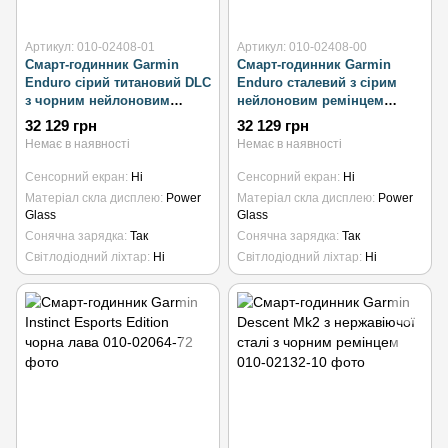
Артикул: 010-02408-01
Артикул: 010-02408-00
Смарт-годинник Garmin
Смарт-годинник Garmin
Enduro сірий титановий DLC
Enduro сталевий з сірим
з чорним нейлоновим
нейлоновим ремінцем
ремінцем UltraFit
UltraFit
32 129 грн
32 129 грн
Немає в наявності
Немає в наявності
Сенсорний екран
Ні
Сенсорний екран
Ні
Матеріал скла дисплею
Power
Матеріал скла дисплею
Power
Glass
Glass
Сонячна зарядка
Так
Сонячна зарядка
Так
Світлодіодний ліхтар
Ні
Світлодіодний ліхтар
Ні