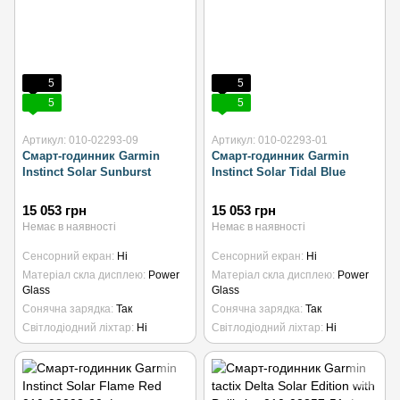
5
5
5
5
Артикул: 010-02293-09
Артикул: 010-02293-01
Смарт-годинник Garmin
Смарт-годинник Garmin
Instinct Solar Sunburst
Instinct Solar Tidal Blue
15 053 грн
15 053 грн
Немає в наявності
Немає в наявності
Сенсорний екран
Ні
Сенсорний екран
Ні
Матеріал скла дисплею
Power
Матеріал скла дисплею
Power
Glass
Glass
Сонячна зарядка
Так
Сонячна зарядка
Так
Світлодіодний ліхтар
Ні
Світлодіодний ліхтар
Ні