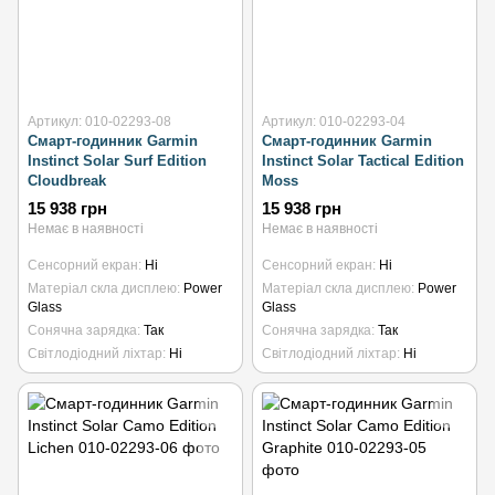
Артикул: 010-02293-08
Артикул: 010-02293-04
Смарт-годинник Garmin
Смарт-годинник Garmin
Instinct Solar Surf Edition
Instinct Solar Tactical Edition
Cloudbreak
Moss
15 938 грн
15 938 грн
Немає в наявності
Немає в наявності
Сенсорний екран
Ні
Сенсорний екран
Ні
Матеріал скла дисплею
Power
Матеріал скла дисплею
Power
Glass
Glass
Сонячна зарядка
Так
Сонячна зарядка
Так
Світлодіодний ліхтар
Ні
Світлодіодний ліхтар
Ні