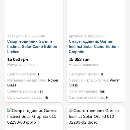
Артикул: 010-02293-06
Артикул: 010-02293-05
Смарт-годинник Garmin
Смарт-годинник Garmin
Instinct Solar Camo Edition
Instinct Solar Camo Edition
Lichen
Graphite
15 053 грн
15 053 грн
Немає в наявності
Немає в наявності
Сенсорний екран
Ні
Сенсорний екран
Ні
Матеріал скла дисплею
Power
Матеріал скла дисплею
Power
Glass
Glass
Сонячна зарядка
Так
Сонячна зарядка
Так
Світлодіодний ліхтар
Ні
Світлодіодний ліхтар
Ні