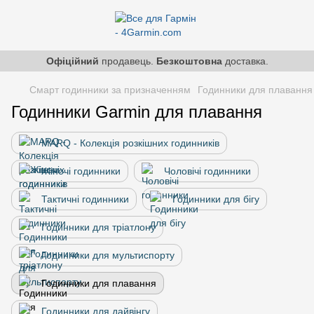
Офіційний
продавець.
Безкоштовна
доставка.
Смарт годинники за призначенням
Годинники для плавання
Годинники Garmin для плавання
MARQ - Колекція розкішних годинників
Жіночі годинники
Чоловічі годинники
Тактичні годинники
Годинники для бігу
Годинники для тріатлону
Годинники для мультиспорту
Годинники для плавання
Годинники для дайвінгу