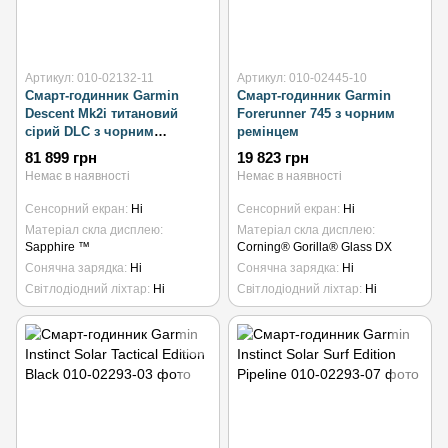
Артикул: 010-02132-11
Артикул: 010-02445-10
Смарт-годинник Garmin
Смарт-годинник Garmin
Descent Mk2i титановий
Forerunner 745 з чорним
сірий DLC з чорним
ремінцем
ремінцем
81 899 грн
19 823 грн
Немає в наявності
Немає в наявності
Сенсорний екран
Ні
Сенсорний екран
Ні
Матеріал скла дисплею
Матеріал скла дисплею
Sapphire ™
Corning® Gorilla® Glass DX
Сонячна зарядка
Ні
Сонячна зарядка
Ні
Світлодіодний ліхтар
Ні
Світлодіодний ліхтар
Ні