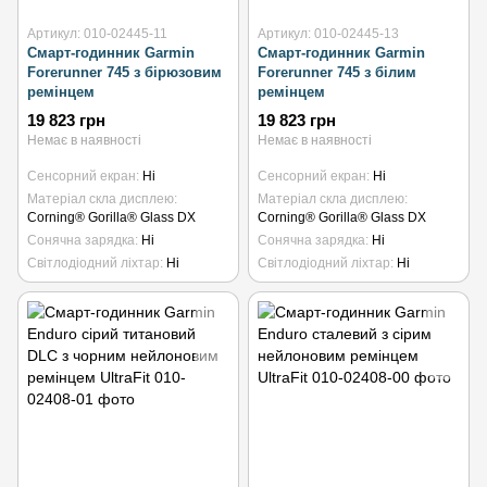
Артикул: 010-02445-11
Артикул: 010-02445-13
Смарт-годинник Garmin
Смарт-годинник Garmin
Forerunner 745 з бірюзовим
Forerunner 745 з білим
ремінцем
ремінцем
19 823 грн
19 823 грн
Немає в наявності
Немає в наявності
Сенсорний екран
Ні
Сенсорний екран
Ні
Матеріал скла дисплею
Матеріал скла дисплею
Corning® Gorilla® Glass DX
Corning® Gorilla® Glass DX
Сонячна зарядка
Ні
Сонячна зарядка
Ні
Світлодіодний ліхтар
Ні
Світлодіодний ліхтар
Ні