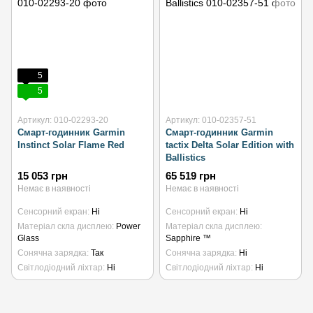
5
5
Артикул: 010-02293-20
Артикул: 010-02357-51
Смарт-годинник Garmin
Смарт-годинник Garmin
Instinct Solar Flame Red
tactix Delta Solar Edition with
Ballistics
15 053 грн
65 519 грн
Немає в наявності
Немає в наявності
Сенсорний екран
Ні
Сенсорний екран
Ні
Матеріал скла дисплею
Power
Матеріал скла дисплею
Glass
Sapphire ™
Сонячна зарядка
Так
Сонячна зарядка
Ні
Світлодіодний ліхтар
Ні
Світлодіодний ліхтар
Ні