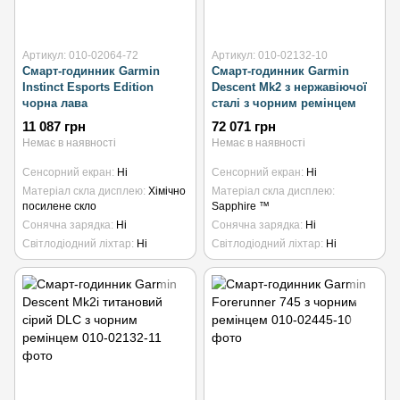
Артикул: 010-02064-72
Артикул: 010-02132-10
Смарт-годинник Garmin
Смарт-годинник Garmin
Instinct Esports Edition
Descent Mk2 з нержавіючої
чорна лава
сталі з чорним ремінцем
11 087 грн
72 071 грн
Немає в наявності
Немає в наявності
Сенсорний екран
Ні
Сенсорний екран
Ні
Матеріал скла дисплею
Хімічно
Матеріал скла дисплею
посилене скло
Sapphire ™
Сонячна зарядка
Ні
Сонячна зарядка
Ні
Світлодіодний ліхтар
Ні
Світлодіодний ліхтар
Ні