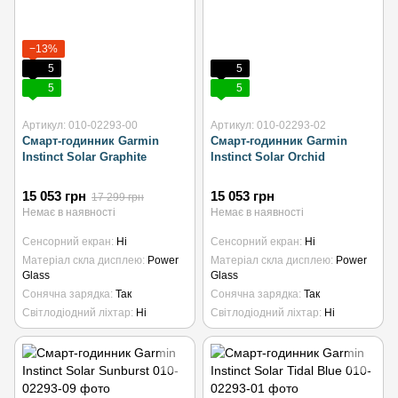
−13%
5
5
5
5
Артикул: 010-02293-00
Артикул: 010-02293-02
Смарт-годинник Garmin
Смарт-годинник Garmin
Instinct Solar Graphite
Instinct Solar Orchid
15 053 грн
15 053 грн
17 299 грн
Немає в наявності
Немає в наявності
Сенсорний екран
Ні
Сенсорний екран
Ні
Матеріал скла дисплею
Power
Матеріал скла дисплею
Power
Glass
Glass
Сонячна зарядка
Так
Сонячна зарядка
Так
Світлодіодний ліхтар
Ні
Світлодіодний ліхтар
Ні