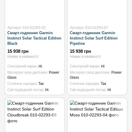
Артикул: 010-02293-03
Артикул: 010-02293-07
Смарт-годинник Garmin
Смарт-годинник Garmin
Instinct Solar Tactical Edition
Instinct Solar Surf Edition
Black
Pipeline
15 938 грн
15 938 грн
Немає в наявності
Немає в наявності
Сенсорний екран
Ні
Сенсорний екран
Ні
Матеріал скла дисплею
Power
Матеріал скла дисплею
Power
Glass
Glass
Сонячна зарядка
Так
Сонячна зарядка
Так
Світлодіодний ліхтар
Ні
Світлодіодний ліхтар
Ні