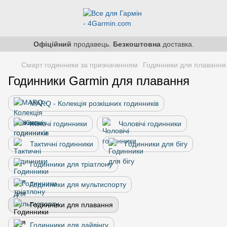
Офіційний
продавець.
Безкоштовна
доставка.
Смарт годинники за призначенням
Годинники для плавання
Годинники Garmin для плавання
MARQ - Колекція розкішних годинників
Жіночі годинники
Чоловічі годинники
Тактичні годинники
Годинники для бігу
Годинники для тріатлону
Годинники для мультиспорту
Годинники для плавання
Годинники для дайвінгу