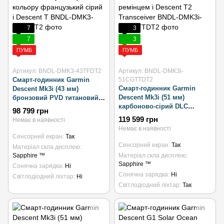
7
3
7
3
ПУМБ
ПУМБ
Артикул: BNDL-DMK3-43TFDT2
Артикул: BNDL-DMK3i-
Смарт-годинник Garmin
51CGTTDT2
Смарт-годинник Garmin
Descent Mk3i (43 мм)
Descent Mk3i (51 мм)
бронзовий PVD титановий із
карбоново-сірий DLC
силіконовим ремінцем
98 799 грн
титановий з DLC титановим
кольору французький сірий
119 599 грн
Немає в наявності
ремінцем і Descent T2
і Descent T
Немає в наявності
Transceiver
Сенсорний екран
Так
Сенсорний екран
Так
Матеріал скла дисплею
Sapphire ™
Матеріал скла дисплею
Sapphire ™
Сонячна зарядка
Ні
Сонячна зарядка
Ні
Світлодіодний ліхтар
Ні
Світлодіодний ліхтар
Так