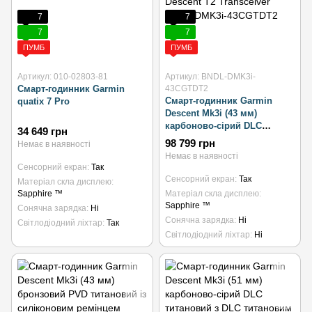
7
7
7
7
ПУМБ
ПУМБ
Артикул: 010-02803-81
Артикул: BNDL-DMK3i-
Смарт-годинник Garmin
43CGTDT2
Смарт-годинник Garmin
quatix 7 Pro
Descent Mk3i (43 мм)
карбоново-сірий DLC
34 649 грн
титановий з чорним
98 799 грн
Немає в наявності
силіконовим ремінцем і
Немає в наявності
Descent T2 Transceiver
Сенсорний екран
Так
Сенсорний екран
Так
Матеріал скла дисплею
Sapphire ™
Матеріал скла дисплею
Sapphire ™
Сонячна зарядка
Ні
Сонячна зарядка
Ні
Світлодіодний ліхтар
Так
Світлодіодний ліхтар
Ні