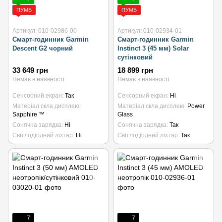
ПУМБ
ПУМБ
Артикул: 010-02986-00
Артикул: 010-02934-01
Смарт-годинник Garmin
Смарт-годинник Garmin
Descent G2 чорний
Instinct 3 (45 мм) Solar
сутінковий
33 649 грн
18 899 грн
Немає в наявності
Немає в наявності
Сенсорний екран
Так
Сенсорний екран
Ні
Матеріал скла дисплею
Матеріал скла дисплею
Power
Sapphire ™
Glass
Сонячна зарядка
Ні
Сонячна зарядка
Так
Світлодіодний ліхтар
Ні
Світлодіодний ліхтар
Так
7
7