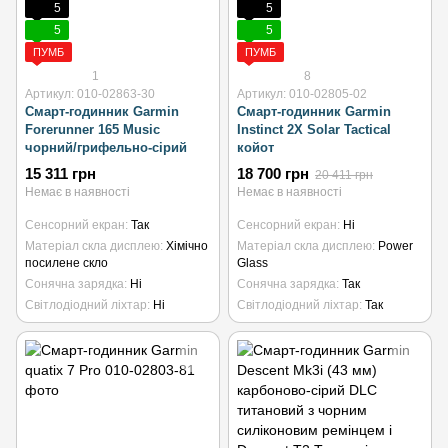
5
5
5
5
ПУМБ
ПУМБ
1
8
Артикул: 010-02863-30
Артикул: 010-02805-02
Смарт-годинник Garmin
Смарт-годинник Garmin
Forerunner 165 Music
Instinct 2X Solar Tactical
чорний/грифельно-сірий
койот
15 311 грн
18 700 грн
20 411 грн
Немає в наявності
Немає в наявності
Сенсорний екран
Так
Сенсорний екран
Ні
Матеріал скла дисплею
Хімічно
Матеріал скла дисплею
Power
посилене скло
Glass
Сонячна зарядка
Ні
Сонячна зарядка
Так
Світлодіодний ліхтар
Ні
Світлодіодний ліхтар
Так