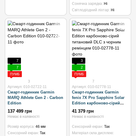
Сонячна зарядка
Ні
Світлодіодний ліхтар
Ні
7
3
7
2
ПУМБ
ПУМБ
3
7
Артикул: 010-02722-11
Артикул: 010-02778-11
Смарт-годинник Garmin
Смарт-годинник Garmin
MARQ Athlete Gen 2 - Carbon
fenix 7X Pro Sapphire Solar
Edition
Edition карбоново-сірий
титановий DLC з чорним
137 499 грн
41 379 грн
ремінцем
Немає в наявності
Немає в наявності
Розмір корпуса
46 мм
Сенсорний екран
Так
Сенсорний екран
Так
Матеріал скла дисплею