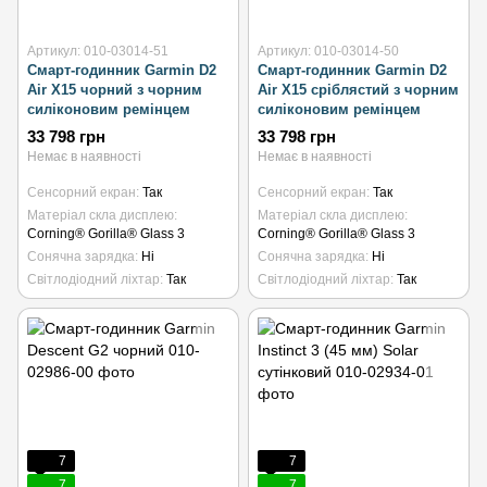
Артикул: 010-03014-51
Артикул: 010-03014-50
Смарт-годинник Garmin D2
Смарт-годинник Garmin D2
Air X15 чорний з чорним
Air X15 сріблястий з чорним
силіконовим ремінцем
силіконовим ремінцем
33 798 грн
33 798 грн
Немає в наявності
Немає в наявності
Сенсорний екран
Так
Сенсорний екран
Так
Матеріал скла дисплею
Матеріал скла дисплею
Corning® Gorilla® Glass 3
Corning® Gorilla® Glass 3
Сонячна зарядка
Ні
Сонячна зарядка
Ні
Світлодіодний ліхтар
Так
Світлодіодний ліхтар
Так
7
7
7
7