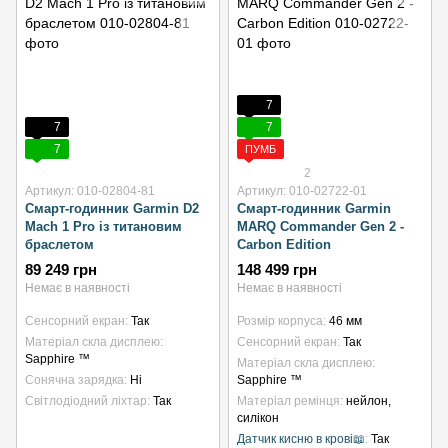
7
7
7
7
ПУМБ
2
Артикул: 010-02804-81
Артикул: 010-02722-01
Смарт-годинник Garmin D2
Смарт-годинник Garmin
Mach 1 Pro із титановим
MARQ Commander Gen 2 -
браслетом
Carbon Edition
89 249 грн
148 499 грн
Немає в наявності
Немає в наявності
Сенсорний екран
Так
Розмір корпуса
46 мм
Матеріал скла дисплею
Сенсорний екран
Так
Sapphire ™
Матеріал скла дисплею
Сонячна зарядка
Ні
Sapphire ™
Світлодіодний ліхтар
Так
Матеріал ремінця
нейлон,
силікон
Датчик кисню в крові📖
Так