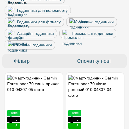
Годинники для велоспорту
Годинники для фітнесу
Морські годинники
Авіаційні годинники
Преміальні годинники
Стильні годинники
Фільтр
Спочатку нові
Нове
Нове
5
5
5
5