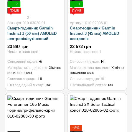
7
7
ПУМБ
ПУМБ
2
Артикул: 010-03020-01
Артикул: 010-02936-01
Смарт-годинник Garmin
Смарт-годинник Garmin
Instinct 3 (50 мм) AMOLED
Instinct 3 (45 мм) AMOLED
неотропік/сутінковий
неотропік
23 897 грн
22 572 грн
Немає в наявності
Немає в наявності
Сенсорний екран
Ні
Сенсорний екран
Ні
Матеріал скла дисплею
Хімічно
Матеріал скла дисплею
Хімічно
посилене скло
посилене скло
Сонячна зарядка
Ні
Сонячна зарядка
Ні
Світлодіодний ліхтар
Так
Світлодіодний ліхтар
Так
−8%