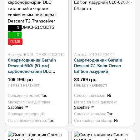
3
3
ПУМБ
Артикул: BNDL-DMK3-51CGDT2
Артикул: 010-02604-04
Смарт-годинник Garmin
Смарт-годинник Garmin
Descent Mk3i (51 мм)
Descent G1 Solar Ocean
карбоново-сірий DLC
Edition лазурний
титановий з чорним
109 199 грн
33 799 грн
силіконовим ремінцем і
Немає в наявності
Немає в наявності
Descent T2 Transceiver
Сенсорний екран
Так
Сенсорний екран
Ні
Матеріал скла дисплею
Матеріал скла дисплею
Sapphire ™
Sapphire ™
Сонячна зарядка
Ні
Сонячна зарядка
Так
Світлодіодний ліхтар
Так
Світлодіодний ліхтар
Ні