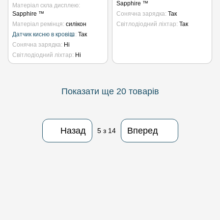
Sapphire ™
Матеріал скла дисплею
Sapphire ™
Сонячна зарядка
Так
Матеріал ремінця
силікон
Світлодіодний ліхтар
Так
Датчик кисню в крові📖
Так
Сонячна зарядка
Ні
Світлодіодний ліхтар
Ні
Показати ще 20 товарів
Назад
Вперед
5
з 14
(097)170-90-90
(099)170-90-90
Контакти