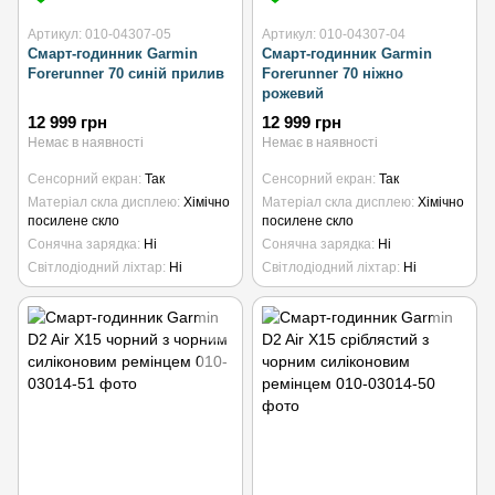
Артикул: 010-04307-05
Артикул: 010-04307-04
Смарт-годинник Garmin
Смарт-годинник Garmin
Forerunner 70 синій прилив
Forerunner 70 ніжно
рожевий
12 999 грн
12 999 грн
Немає в наявності
Немає в наявності
Сенсорний екран
Так
Сенсорний екран
Так
Матеріал скла дисплею
Хімічно
Матеріал скла дисплею
Хімічно
посилене скло
посилене скло
Сонячна зарядка
Ні
Сонячна зарядка
Ні
Світлодіодний ліхтар
Ні
Світлодіодний ліхтар
Ні