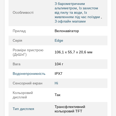
З барометричним
альтиметром
,
Із захистом
Особливості
від пилу та води
,
Із
живленням під час поїздки
,
З офлайн мапами
Прилад
Велонавігатор
Серія
Edge
Розміри пристрою
106,1 x 55,7 x 20,6 мм
(ДхШхГ)
Вага
104 г
Водонепроникність
IPX7
Сенсорний екран
Ні
Кольоровий
Так
дисплей
Трансфлективний
Тип дисплея
кольоровий TFT