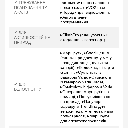
✔ ТРЕНУВАННЯ,
(автоматичне позначення
ПЛАНУВАННЯ ТА
нового кола), ▸VO2 max,
АНАЛІЗ
▸Поради для відновлення,
▸Автоматичне
прокручування
✔ ДЛЯ
▸ClimbPro (планувальник
АКТИВНОСТЕЙ НА
сходження - велоспорт)
ПРИРОДІ
▸Маршрути, ▸Сповіщення
(сигнал про досягнуту мету
- час, дистанція, пульс чи
калорії), ▸Велосипедні карти
Garmin, ▸Сумісність із
радаром Varia, ▸Сумісність
із камерою Varia Radar,
✔ ДЛЯ
▸Сумісність із фарами Varia,
ВЕЛОСПОРТУ
▸Створення маршрутів на
приладі, ▸Пошук місцевості
на прилад, ▸Популярні
маршрути Trendline для
велосипеда, ▸Теплова мапа
популярності, ▸Маршрути
для електровелосипедів