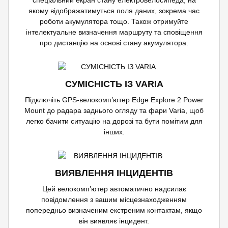
спеціальний екран стану електровелосипеда, на
якому відображатимуться поля даних, зокрема час
роботи акумулятора тощо. Також отримуйте
інтелектуальне визначення маршруту та сповіщення
про дистанцію на основі стану акумулятора.
СУМІСНІСТЬ ІЗ VARIA
Підключіть GPS-велокомп’ютер Edge Explore 2 Power
Mount до радара заднього огляду та фари Varia, щоб
легко бачити ситуацію на дорозі та бути помітим для
інших.
ВИЯВЛЕННЯ ІНЦИДЕНТІВ
Цей велокомп’ютер автоматично надсилає
повідомлення з вашим місцезнаходженням
попередньо визначеним екстреним контактам, якщо
він виявляє інцидент.