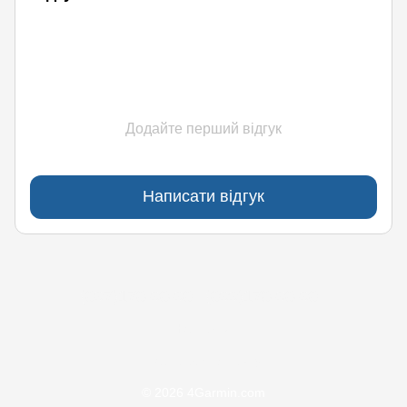
Додайте перший відгук
Написати відгук
(097)170-90-90
(099)170-90-90
Контакти
Повна версія сайту
© 2026 4Garmin.com