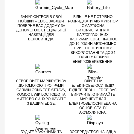
ЗАНУРЮЙТЕСЯ В СВОЇ
БІЛЬШЕ НЕ ПОТРІБНО
ПОЇЗДКИ – EDGE ЗАВЖДИ
РОЗРЯДЖАТИ АКУМУЛЯТОР
ПОВЕРНЕ ВАС ДОДОМУ ЗА
СМАРТФОНА
ДОПОМОГОЮ СПЕЦІАЛЬНОЇ
ВИКОРИСТАННЯМ
НАВІГАЦІЇ ДЛЯ
КАРТОГРАФІЧНИХ
ВЕЛОСИПЕДА.
ПРОГРАМИ. EDGE ПРАЦЮЄ
ДО 16 ГОДИН АВТОНОМНО
ПРИ ІНТЕНСИВНОМУ
ВИКОРИСТАННІ ТА ДО 24
ГОДИН У РЕЖИМІ
ЕНЕРГОЗБЕРЕЖЕННЯ.
СТВОРЮЙТЕ МАРШРУТИ ЗА
ЇЗДИТЕ НА
ДОПОМОГОЮ ПРОГРАМИ
ЕЛЕКТРОВЕЛОСИПЕДІ?
GARMIN CONNECT, STRAVA,
БУДЬТЕ ПЕВНІ – EDGE ВАС
KOMOOT, WIKILOC ТОЩО ТА
ВИРУЧИТЬ. ОТРИМАЙТЕ
МИТТЄВО СИНХРОНІЗУЙТЕ
МАРШРУТ ДЛЯ
З ВАШИМ EDGE.
ЕЛЕКТРОВЕЛОСИПЕДА НА
ОСНОВІ СТАНУ
АКУМУЛЯТОРА.
БУДЬТЕ УВАЖНИМИ ТА
ЗОСЕРЕДЬТЕСЯ НА ЇЗДІ, А