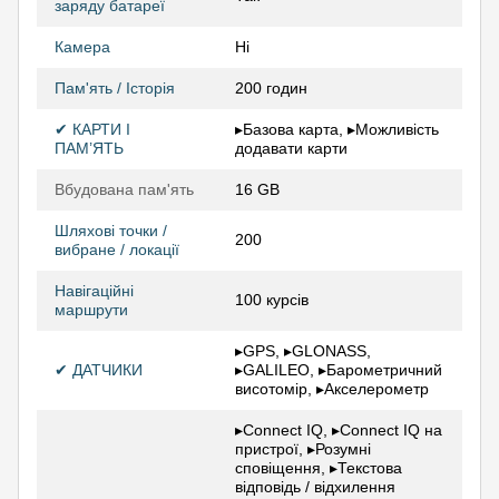
заряду батареї
Камера
Ні
Пам'ять / Історія
200 годин
✔ КАРТИ І
▸Базова карта, ▸Можливість
ПАМ’ЯТЬ
додавати карти
Вбудована пам'ять
16 GB
Шляхові точки /
200
вибране / локації
Навігаційні
100 курсів
маршрути
▸GPS, ▸GLONASS,
✔ ДАТЧИКИ
▸GALILEO, ▸Барометричний
висотомір, ▸Акселерометр
▸Connect IQ, ▸Connect IQ на
пристрої, ▸Розумні
сповіщення, ▸Текстова
відповідь / відхилення