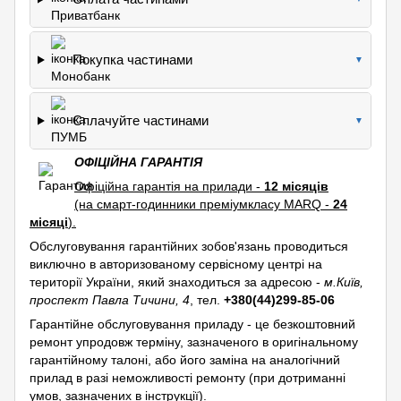
Покупка частинами
▼
Сплачуйте частинами
▼
ОФІЦІЙНА ГАРАНТІЯ
Офіційна гарантія на прилади -
12 місяців
(на смарт-годинники преміумкласу MARQ -
24
місяці
).
Обслуговування гарантійних зобов'язань проводиться
виключно в авторизованому сервісному центрі на
території України, який знаходиться за адресою -
м.Київ,
проспект Павла Тичини, 4
, тел.
+380(44)299-85-06
Гарантійне обслуговування приладу - це безкоштовний
ремонт упродовж терміну, зазначеного в оригінальному
гарантійному талоні, або його заміна на аналогічний
прилад в разі неможливості ремонту (при дотриманні
умов, зазначених в інструкції).