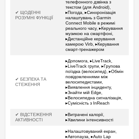
телефонного дзвінка з
текстом (для Android),
✔ ЩОДЕННІ
▸Погода, ▸Синхронізація
РОЗУМНІ ФУНКЦІЇ
налаштувань з Garmin
Connect Mobile в режимі
реального часу, ▸Керування
музикою на смартфоні,
▸Дистанційне керування
камерою Virb, ▸Керування
смарт-тренажером
▸Допомога, ▸LiveTrack,
▸LiveTrack групи, ▸Групова
поїздка (велосипед), ▸Обмін
повідомленнями між
✔ БЕЗПЕКА ТА
велосипедистами,
СТЕЖЕННЯ
▸Виявлення інциденту,
▸Знайти мій Edge,
▸Велосипедна сигналізація,
▸Сумісність з InReach
✔ ВІДСТЕЖЕННЯ
▸Витрачені калорії,
АКТИВНОСТІ
▸Хвилини інтенсивності
▸Налаштовуваний екран,
▸Автопауза, ▸Auto Lap