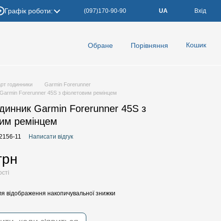
Графік роботи:
(097)170-90-90
UA
Вхід
Кошик
Обране
Порівняння
рт годинники
Garmin Forerunner
Garmin Forerunner 45S з фіолетовим ремінцем
динник Garmin Forerunner 45S з
им ремінцем
02156-11
Написати відгук
грн
ості
я відображення накопичувальної знижки