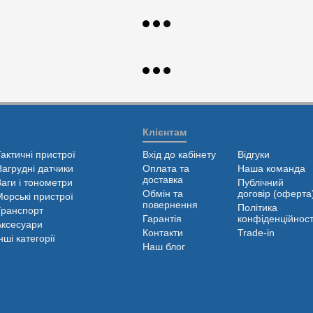
Клієнтам
Тактичні пристрої
Вхід до кабінету
Відгуки
Нагрудні датчики
Оплата та
Наша команда
доставка
Ваги і тонометри
Публічний
Обмін та
договір (оферта
Морські пристрої
повернення
Політика
Транспорт
Гарантія
конфіденційност
Аксесуари
Контакти
Trade-in
нші категорії
Наш блог