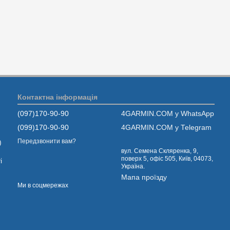
Контактна інформація
(097)170-90-90
4GARMIN.COM у WhatsApp
(099)170-90-90
4GARMIN.COM у Telegram
Передзвонити вам?
)
вул. Семена Скляренка, 9,
поверх 5, офіс 505, Київ, 04073,
і
Україна.
Мапа проїзду
Ми в соцмережах