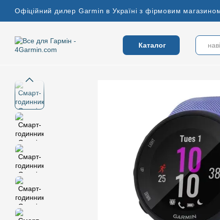
Перейти до основного контенту
Офіційний дилер Garmin в Україні з фірмовим магазином
Каталог