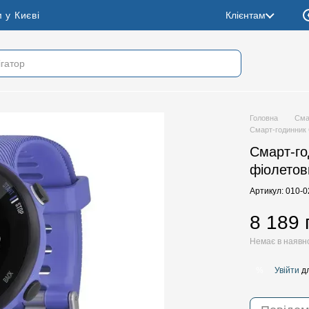
 у Києві
Клієнтам
Головна
Сма
Смарт-годинник 
Смарт-го
фіолетов
Артикул: 010-
8 189 
Немає в наявн
Увійти
дл
%