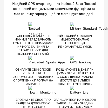
Надійний GPS-смартгодинник Instinct 2 Solar Tactical
оснащений спеціальними тактичними функціями та
має сонячну зарядку, щоб ви могли рухатися далі.
СПЕЦІАЛЬНІ ТАКТИЧНІ
ВІЙСЬКОВИЙ СТАНДАРТ
ФУНКЦІЇ ПЕРЕДБАЧАЮТЬ
МІЦНОСТІ ОЗНАЧАЄ
СУМІСНІСТЬ ІЗ ПРИЛАДАМИ
ГОТОВНІСТЬ ДО
НІЧНОГО БАЧЕННЯ ТА
РІЗНОМАНІТНИХ УМОВ.
БАГАТО ІНШОГО ДЛЯ
ПОЛЬОВИХ ОПЕРАЦІЙ.
ОБИРАЙТЕ СВІЙ СПОСІБ
РОЗШИРЮЙТЕ МЕЖІ, ПРИ
ТРЕНУВАННЯ ЗА
ЦЬОМУ ЗАЛИШАЙТЕСЯ НА
ДОПОМОГОЮ ВБУДОВАНИХ
СВОЄМУ ШЛЯХУ, МАЮЧИ
СПОРТИВНИХ ПРОГРАМ НА
ДОСТУП ДО БІЛЬШОЇ
ЗАП’ЯСТІ.
КІЛЬКОСТІ СУПУТНИКІВ.
ЗРОЗУМІЙТЕ СВОЄ ТІЛО
ЗАЛИШАЙТЕСЯ НА МІСІЇ ДО ЇЇ
КРАЩЕ ЗА ДОПОМОГОЮ
ЗАВЕРШЕННЯ – ЗАВДЯКИ
ЦІЛОДОБОВОГО
НЕОБМЕЖЕНОМУ ЧАСУ