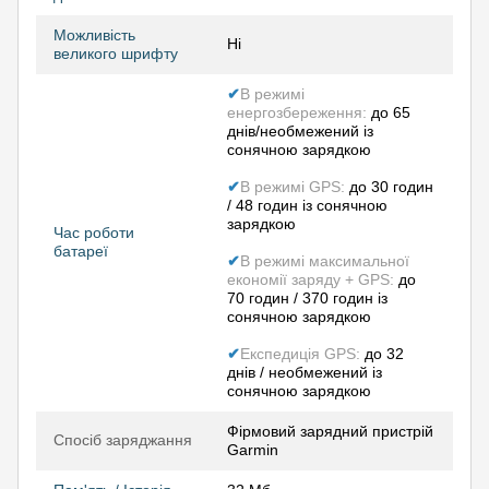
Можливість
Ні
великого шрифту
✔
В режимі
енергозбереження:
до 65
днів/необмежений із
сонячною зарядкою
✔
В режимі GPS:
до 30 годин
/ 48 годин із сонячною
зарядкою
Час роботи
батареї
✔
В режимі максимальної
економії заряду + GPS:
до
70 годин / 370 годин із
сонячною зарядкою
✔
Експедиція GPS:
до 32
днів / необмежений із
сонячною зарядкою
Фірмовий зарядний пристрій
Спосіб заряджання
Garmin