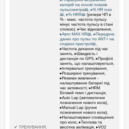
калорій на основі показів
пульсометра📖
,
▸% HR max
📖
,
▸% HRR📖
(резерв ЧП в
% - макс. частота пульсу
мінус частота пульсу в стані
спокою), ▸Час відновлення,
▸Авто MAX HR📖
,
▸Передача
даних про пульс по ANT+ на
спарені пристрої📖
,
▸Частота дихання під час
занять, ▸Швидкість і
дистанція по GPS, ▸Профілі
занять, що налаштовуються,
▸Інтервальні тренування,
▸Розширені тренування,
▸Режими живлення -
налаштування батареї під
час активності, ▸HRM
Біговий темп і дистанція,
▸Auto Lap (автоматичне
позначення нового кола),
▸Manual Lap (ручне
позначення нового кола),
▸Налаштовувані сповіщення
про коло, ▸Теплова та
✔ ТРЕНУВАННЯ,
висотна аклімація, ▸VO2