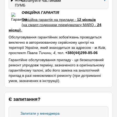
Сплачуйте частинами
▼
ОФІЦІЙНА ГАРАНТІЯ
Офіційна гарантія на прилади -
12 місяців
(на смарт-годинники преміумкласу MARQ -
24
місяці
).
Обслуговування гарантійних зобов'язань проводиться
виключно в авторизованому сервісному центрі на
території України, який знаходиться за адресою -
м.Київ,
проспект Павла Тичини, 4
, тел.
+380(44)299-85-06
Гарантійне обслуговування приладу - це безкоштовний
ремонт упродовж терміну, зазначеного в оригінальному
гарантійному талоні, або його заміна на аналогічний
прилад в разі неможливості ремонту (при дотриманні
умов, зазначених в інструкції).
Є запитання?
Запитати у менеджера