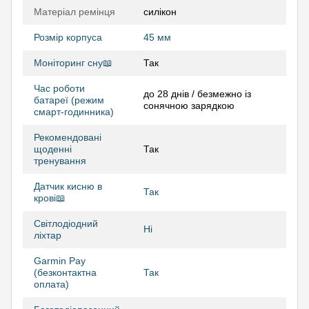
Матеріал ремінця
силікон
Розмір корпуса
45 мм
Моніторинг сну📖
Так
Час роботи
до 28 днів / безмежно із
батареї (режим
сонячною зарядкою
смарт-годинника)
Рекомендовані
щоденні
Так
тренування
Датчик кисню в
Так
крові📖
Світлодіодний
Ні
ліхтар
Garmin Pay
(безконтактна
Так
оплата)