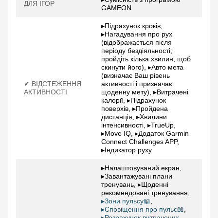
ДЛЯ ІГОР
GAMEON
▸Підрахунок кроків,
▸Нагадування про рух
(відображається після
періоду бездіяльності;
пройдіть кілька хвилин, щоб
скинути його), ▸Авто мета
(визначає Ваш рівень
✔ ВІДСТЕЖЕННЯ
активності і призначає
АКТИВНОСТІ
щоденну мету), ▸Витрачені
калорії, ▸Підрахунок
поверхів, ▸Пройдена
дистанція, ▸Хвилини
інтенсивності, ▸TrueUp,
▸Move IQ, ▸Додаток Garmin
Connect Challenges APP,
▸Індикатор руху
▸Налаштовуваний екран,
▸Завантажувані плани
тренувань, ▸Щоденні
рекомендовані тренування,
▸Зони пульсу📖
,
▸Сповіщення про пульс📖
,
▸Розрахунок витрачених