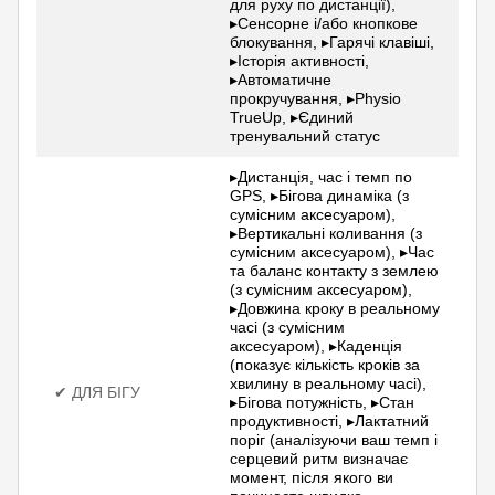
для руху по дистанції),
▸Сенсорне і/або кнопкове
блокування, ▸Гарячі клавіші,
▸Історія активності,
▸Автоматичне
прокручування, ▸Physio
TrueUp, ▸Єдиний
тренувальний статус
▸Дистанція, час і темп по
GPS, ▸Бігова динаміка (з
сумісним аксесуаром),
▸Вертикальні коливання (з
сумісним аксесуаром), ▸Час
та баланс контакту з землею
(з сумісним аксесуаром),
▸Довжина кроку в реальному
часі (з сумісним
аксесуаром), ▸Каденція
(показує кількість кроків за
хвилину в реальному часі),
✔ ДЛЯ БІГУ
▸Бігова потужність, ▸Стан
продуктивності, ▸Лактатний
поріг (аналізуючи ваш темп і
серцевий ритм визначає
момент, після якого ви