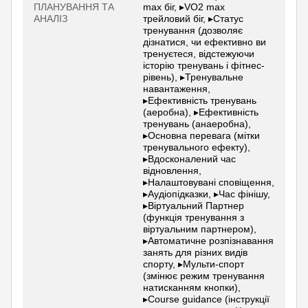
ПЛАНУВАННЯ ТА
max біг, ▸VO2 max
АНАЛІЗ
трейловий біг, ▸Статус
тренування (дозволяє
дізнатися, чи ефективно ви
тренуєтеся, відстежуючи
історію тренувань і фітнес-
рівень), ▸Тренувальне
навантаження,
▸Ефективність тренувань
(аеробна), ▸Ефективність
тренувань (анаеробна),
▸Основна перевага (мітки
тренувального ефекту),
▸Вдосконалений час
відновлення,
▸Налаштовувані сповіщення,
▸Аудіопідказки, ▸Час фінішу,
▸Віртуальний Партнер
(функція тренування з
віртуальним партнером),
▸Автоматичне розпізнавання
занять для різних видів
спорту, ▸Мульти-спорт
(змінює режим тренування
натисканням кнопки),
▸Course guidance (інструкції