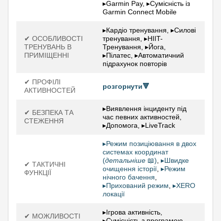
▸Garmin Pay, ▸Сумісність із
Garmin Connect Mobile
▸Кардіо тренування, ▸Силові
✔ ОСОБЛИВОСТІ
тренування, ▸HIIT-
ТРЕНУВАНЬ В
Тренування, ▸Йога,
ПРИМІЩЕННІ
▸Пілатес, ▸Автоматичний
підрахунок повторів
✔ ПРОФІЛІ
розгорнути🔻
АКТИВНОСТЕЙ
▸Виявлення інциденту під
✔ БЕЗПЕКА ТА
час певних активностей,
СТЕЖЕННЯ
▸Допомога, ▸LiveTrack
▸Режим позиціювання в двох
системах координат
(
детальніше
📖)
,
▸Швидке
✔ ТАКТИЧНІ
очищення історії
,
▸Режим
ФУНКЦІЇ
нічного бачення
,
▸Прихований режим
,
▸XERO
локації
▸Ігрова активність,
✔ МОЖЛИВОСТІ
▸Сумісність з програмою