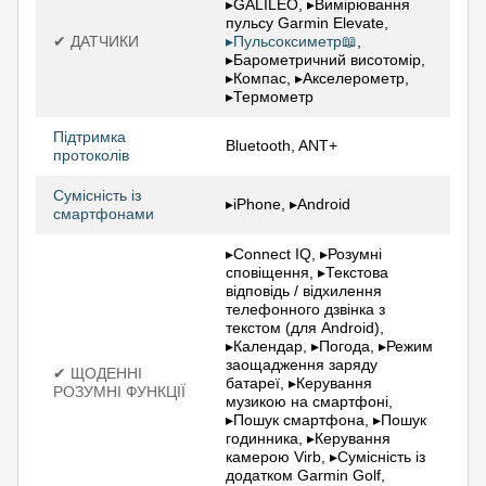
▸GALILEO, ▸Вимірювання
пульсу Garmin Elevate,
✔ ДАТЧИКИ
▸Пульсоксиметр📖
,
▸Барометричний висотомір,
▸Компас, ▸Акселерометр,
▸Термометр
Підтримка
Bluetooth, ANT+
протоколів
Сумісність із
▸iPhone, ▸Android
смартфонами
▸Connect IQ, ▸Розумні
сповіщення, ▸Текстова
відповідь / відхилення
телефонного дзвінка з
текстом (для Android),
▸Календар, ▸Погода, ▸Режим
заощадження заряду
✔ ЩОДЕННІ
батареї, ▸Керування
РОЗУМНІ ФУНКЦІЇ
музикою на смартфоні,
▸Пошук смартфона, ▸Пошук
годинника, ▸Керування
камерою Virb, ▸Сумісність із
додатком Garmin Golf,