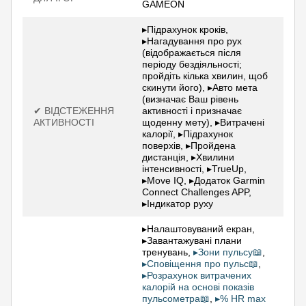
GAMEON
▸Підрахунок кроків,
▸Нагадування про рух
(відображається після
періоду бездіяльності;
пройдіть кілька хвилин, щоб
скинути його), ▸Авто мета
(визначає Ваш рівень
✔ ВІДСТЕЖЕННЯ
активності і призначає
АКТИВНОСТІ
щоденну мету), ▸Витрачені
калорії, ▸Підрахунок
поверхів, ▸Пройдена
дистанція, ▸Хвилини
інтенсивності, ▸TrueUp,
▸Move IQ, ▸Додаток Garmin
Connect Challenges APP,
▸Індикатор руху
▸Налаштовуваний екран,
▸Завантажувані плани
тренувань,
▸Зони пульсу📖
,
▸Сповіщення про пульс📖
,
▸Розрахунок витрачених
калорій на основі показів
пульсометра📖
,
▸% HR max