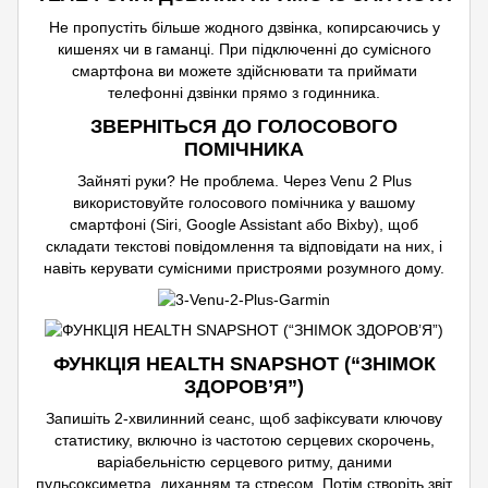
Не пропустіть більше жодного дзвінка, копирсаючись у
кишенях чи в гаманці. При підключенні до сумісного
смартфона ви можете здійснювати та приймати
телефонні дзвінки прямо з годинника.
ЗВЕРНІТЬСЯ ДО ГОЛОСОВОГО
ПОМІЧНИКА
Зайняті руки? Не проблема. Через Venu 2 Plus
використовуйте голосового помічника у вашому
смартфоні (Siri, Google Assistant або Bixby), щоб
складати текстові повідомлення та відповідати на них, і
навіть керувати сумісними пристроями розумного дому.
ФУНКЦІЯ HEALTH SNAPSHOT (“ЗНІМОК
ЗДОРОВ’Я”)
Запишіть 2-хвилинний сеанс, щоб зафіксувати ключову
статистику, включно із частотою серцевих скорочень,
варіабельністю серцевого ритму, даними
пульсоксиметра, диханням та стресом. Потім створіть звіт