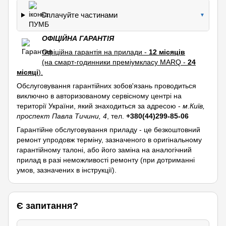
Сплачуйте частинами
▼
ОФІЦІЙНА ГАРАНТІЯ
Офіційна гарантія на прилади -
12 місяців
(на смарт-годинники преміумкласу MARQ -
24
місяці
).
Обслуговування гарантійних зобов'язань проводиться
виключно в авторизованому сервісному центрі на
території України, який знаходиться за адресою -
м.Київ,
проспект Павла Тичини, 4
, тел.
+380(44)299-85-06
Гарантійне обслуговування приладу - це безкоштовний
ремонт упродовж терміну, зазначеного в оригінальному
гарантійному талоні, або його заміна на аналогічний
прилад в разі неможливості ремонту (при дотриманні
умов, зазначених в інструкції).
Є запитання?