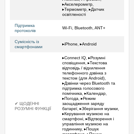
▸Акселерометр,
▸Термометр, ▸Датчик
освітленості
Підтримка
Wi-Fi, Bluetooth, ANT+
протоколів
Сумісність із
▸iPhone, ▸Android
смартфонами
▸Connect IQ, ▸Розумні
сповіщення, ▸Текстова
відповідь / відхилення
телефонного дзвінка з
текстом (для Android),
▸Дзвінки через Bluetooth та
підтримка голосового
помічника, ▸Календар,
▸Погода, ▸Режим
✔ ЩОДЕННІ
заощадження заряду
РОЗУМНІ ФУНКЦІЇ
батареї, ▸Зберігання музики,
▸Керування музикою на
смартфоні, ▸Відтворення і
управління музикою на
годиннику, ▸Пошук
смартфона, ▸Пошук