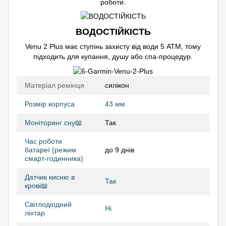
роботи.
ВОДОСТІЙКІСТЬ
Venu 2 Plus має ступінь захисту від води 5 АТМ, тому
підходить для купання, душу або спа-процедур.
Матеріал ремінця
силікон
Розмір корпуса
43 мм
Моніторинг сну📖
Так
Час роботи
батареї (режим
до 9 днів
смарт-годинника)
Датчик кисню в
Так
крові📖
Світлодіодний
Ні
ліхтар