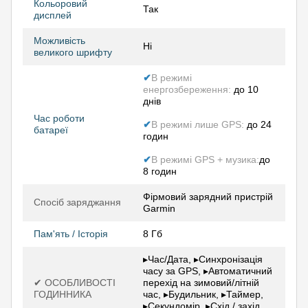
Кольоровий
Так
дисплей
Можливість
Ні
великого шрифту
✔
В режимі
енергозбереження:
до 10
днів
Час роботи
✔
В режимі лише GPS:
до 24
батареї
годин
✔
В режимі GPS + музика:
до
8 годин
Фірмовий зарядний пристрій
Спосіб заряджання
Garmin
Пам'ять / Історія
8 Гб
▸Час/Дата, ▸Синхронізація
часу за GPS, ▸Автоматичний
✔ ОСОБЛИВОСТІ
перехід на зимовий/літній
ГОДИННИКА
час, ▸Будильник, ▸Таймер,
▸Секундомір, ▸Схід / захід