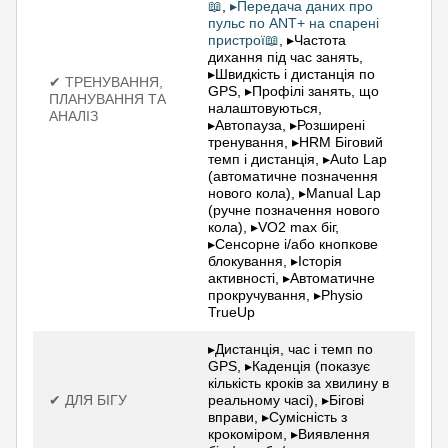
📖
,
▸Передача даних про
пульс по ANT+ на спарені
пристрої📖
, ▸Частота
дихання під час занять,
▸Швидкість і дистанція по
✔ ТРЕНУВАННЯ,
GPS, ▸Профілі занять, що
ПЛАНУВАННЯ ТА
налаштовуються,
АНАЛІЗ
▸Автопауза, ▸Розширені
тренування, ▸HRM Біговий
темп і дистанція, ▸Auto Lap
(автоматичне позначення
нового кола), ▸Manual Lap
(ручне позначення нового
кола), ▸VO2 max біг,
▸Сенсорне і/або кнопкове
блокування, ▸Історія
активності, ▸Автоматичне
прокручування, ▸Physio
TrueUp
▸Дистанція, час і темп по
GPS, ▸Каденція (показує
кількість кроків за хвилину в
✔ ДЛЯ БІГУ
реальному часі), ▸Бігові
вправи, ▸Сумісність з
крокоміром, ▸Виявлення