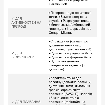
Garmin Golf
▸Повернення до початкової
точки, ▸Всього сходжень/
✔ ДЛЯ
спусків, ▸Розрахунок площі,
АКТИВНОСТЕЙ НА
▸Мисливський/риболовний
ПРИРОДІ
календар, ▸Інформація про
Сонце і Місяць
▸Сповіщення (сигнал про
досягнуту мету - час,
дистанція, пульс чи калорії),
✔ ДЛЯ
▸Сумісність із радаром Varia,
ВЕЛОСПОРТУ
▸Сумісність із фарами Varia,
▸Підтримка датчика
швидкості та каденсу (з
датчиком)
▸Характеристики для
басейну (довжина басейну,
дистанція, темп, лічильник
гребків, ефективність
плавання (SWOLF), калорії),
▸Визначення стилю
✔ ДЛЯ ПЛАВАННЯ
плавання (фрістайл, на