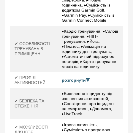
годинника, ▸Сумісність із
додатком Garmin Golf,
▸Garmin Pay, ▸Сумісність із
Garmin Connect Mobile
▸Кардіо тренування, ▸Силові
тренування, ▸HIIT-
Тренування, ▸Йога,
✔ ОСОБЛИВОСТІ
▸Пілатес, ▸Анімація на
ТРЕНУВАНЬ В
годиннику для тренувань,
ПРИМІЩЕННІ
▸Автоматичний підрахунок
повторів, ▸Карти тренування
м'язів на годиннику
✔ ПРОФІЛІ
розгорнути🔻
АКТИВНОСТЕЙ
▸Виявлення інциденту під
час певних активностей,
✔ БЕЗПЕКА ТА
▸Сповіщення про інцидент
СТЕЖЕННЯ
на смартфон, ▸Допомога,
▸LiveTrack
▸Ігрова активність,
✔ МОЖЛИВОСТІ
▸Сумісність з програмою
ДЛЯ ІГОР