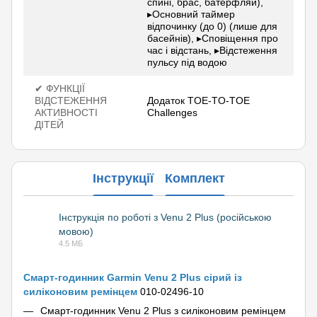
спині, брас, батерфляй),
▸Основний таймер
відпочинку (до 0) (лише для
басейнів), ▸Сповіщення про
час і відстань, ▸Відстеження
пульсу під водою
✔ ФУНКЦІЇ
ВІДСТЕЖЕННЯ
Додаток TOE-TO-TOE
АКТИВНОСТІ
Challenges
ДІТЕЙ
Інструкції
Комплект
Інструкція по роботі з Venu 2 Plus (російською
мовою)
PDF
4.5 МБ
Смарт-годинник Garmin Venu 2 Plus сірий із
силіконовим ремінцем
010-02496-10
Смарт-годинник Venu 2 Plus з силіконовим ремінцем