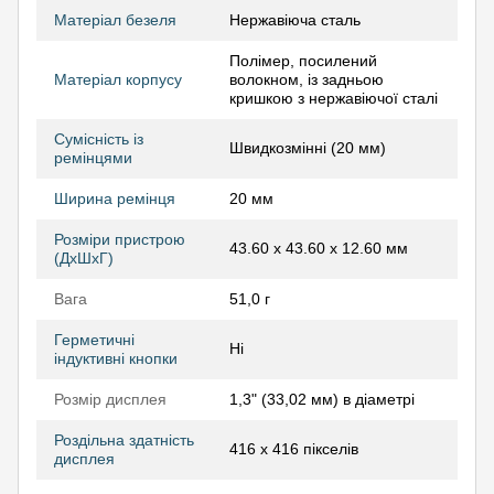
Матеріал безеля
Нержавіюча сталь
Полімер, посилений
Матеріал корпусу
волокном, із задньою
кришкою з нержавіючої сталі
Сумісність із
Швидкозмінні (20 мм)
ремінцями
Ширина ремінця
20 мм
Розміри пристрою
43.60 x 43.60 x 12.60 мм
(ДхШхГ)
Вага
51,0 г
Герметичні
Ні
індуктивні кнопки
Розмір дисплея
1,3" (33,02 мм) в діаметрі
Роздільна здатність
416 х 416 пікселів
дисплея