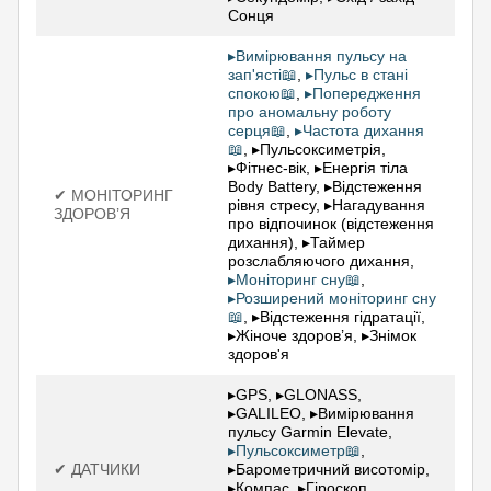
Сонця
▸Вимірювання пульсу на
зап'ясті📖
,
▸Пульс в стані
спокою📖
,
▸Попередження
про аномальну роботу
серця📖
,
▸Частота дихання
📖
, ▸Пульсоксиметрія,
▸Фітнес-вік, ▸Енергія тіла
Body Battery, ▸Відстеження
✔ МОНІТОРИНГ
рівня стресу, ▸Нагадування
ЗДОРОВ’Я
про відпочинок (відстеження
дихання), ▸Таймер
розслабляючого дихання,
▸Моніторинг сну📖
,
▸Розширений моніторинг сну
📖
, ▸Відстеження гідратації,
▸Жіноче здоров’я, ▸Знімок
здоров'я
▸GPS, ▸GLONASS,
▸GALILEO, ▸Вимірювання
пульсу Garmin Elevate,
▸Пульсоксиметр📖
,
✔ ДАТЧИКИ
▸Барометричний висотомір,
▸Компас, ▸Гіроскоп,