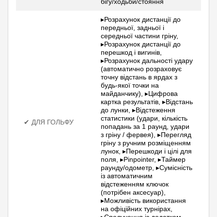
бігу/ходьби/стояння
▸Розрахунок дистанції до
передньої, задньої і
середньої частини гріну,
▸Розрахунок дистанції до
перешкод і вигинів,
▸Розрахунок дальності удару
(автоматично розраховує
точну відстань в ярдах з
будь-якої точки на
майданчику), ▸Цифрова
картка результатів, ▸Відстань
до лунки, ▸Відстеження
статистики (удари, кількість
✔ ДЛЯ ГОЛЬФУ
попадань за 1 раунд, удари
з гріну / фервея), ▸Перегляд
гріну з ручним розміщенням
лунок, ▸Перешкоди і цілі для
поля, ▸Pinpointer, ▸Таймер
раунду/одометр, ▸Сумісність
із автоматичним
відстеженням ключок
(потрібен аксесуар),
▸Можливість використання
на офіційних турнірах,
▸Сполучення із додатком