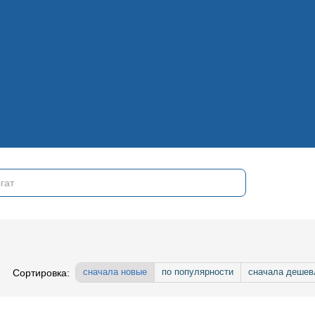
Контакты
Наш блог
Отзывы
Наша команда
Публичный договор (оферта)
Полі
Отзывы
Наша команда
Публичный договор (оферта)
Політика конфіденційності
сначала новые
по популярности
сначала дешев
Сортировка: