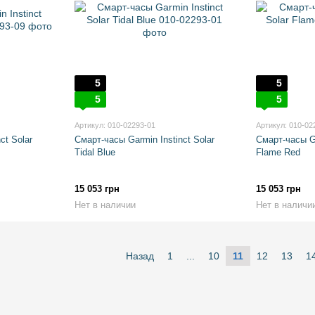
5
5
5
5
Артикул: 010-02293-01
Артикул: 010-02
ct Solar
Смарт-часы Garmin Instinct Solar
Смарт-часы Ga
Tidal Blue
Flame Red
15 053 грн
15 053 грн
Нет в наличии
Нет в наличи
Назад
1
...
10
11
12
13
1