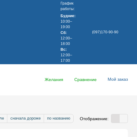
График
работы:
Будние:
10:00–
19:00
(097)170-90-90
Сб:
тика конфіденційності
Trade-in
12:00–
Trade-in
18:00
Вс:
12:00–
17:00
Мой заказ
Желания
Сравнение
ле
сначала дороже
по названию
Отображение: