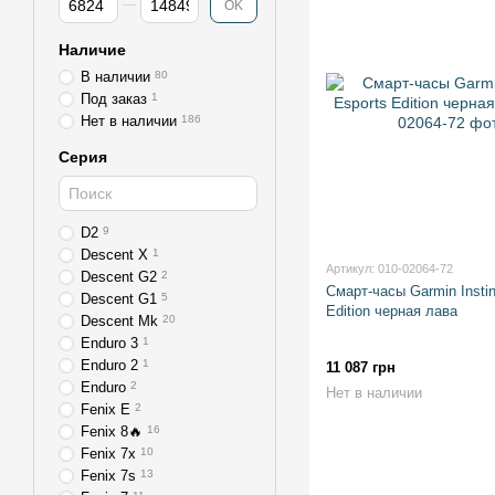
OK
Наличие
В наличии
80
Под заказ
1
Нет в наличии
186
Серия
D2
9
Descent X
1
Артикул: 010-02064-72
Descent G2
2
Смарт-часы Garmin Instin
Descent G1
5
Edition черная лава
Descent Mk
20
Enduro 3
1
Enduro 2
1
11 087 грн
Enduro
2
Нет в наличии
Fenix E
2
Fenix 8🔥
16
Fenix 7x
10
Fenix 7s
13