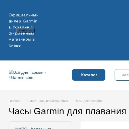
Перейти к основному контенту
Официальный
дилер Garmin
в Украине с
Клиентам
фирменным
Вход в личный кабинет
Оплата и доставка
Обмен и возврат
Гарантия
магазином в
Оплата и доставка
Обмен и возврат
Гарантия
Контакты
Наш блог
Киеве
Каталог
Главная
Смарт часы по назначению
Часы для плавания
Часы Garmin для плавания