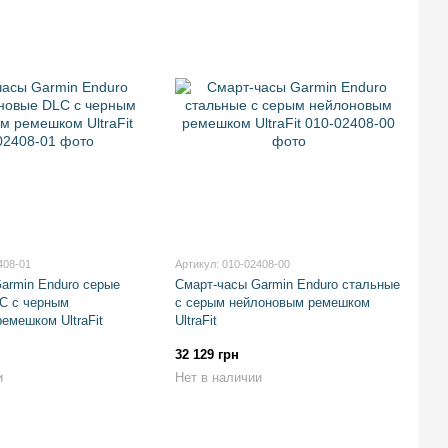
408-01
Артикул: 010-02408-00
armin Enduro серые
Смарт-часы Garmin Enduro стальные
C с черным
с серым нейлоновым ремешком
емешком UltraFit
UltraFit
32 129 грн
и
Нет в наличии