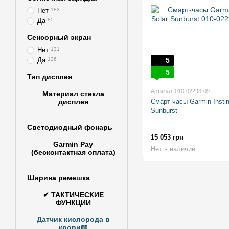
Нет
182
Да
85
Сенсорный экран
Нет
131
Да
136
5
5
Тип дисплея
Артикул: 010-02293-09
Материал стекла
дисплея
Смарт-часы Garmin Instin
Sunburst
Светодиодный фонарь
15 053 грн
Garmin Pay
Нет в наличии
(бесконтактная оплата)
Ширина ремешка
✔ ТАКТИЧЕСКИЕ
ФУНКЦИИ
Датчик кислорода в
крови📖