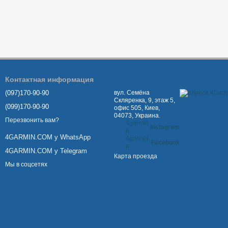
Контактная информация
(097)170-90-90
вул. Семёна
Скляренка, 9, этаж 5,
(099)170-90-90
офис 505, Киев,
04073, Украина.
Перезвонить вам?
4garmin
Instagram
в
4GARMIN.COM у WhatsApp
4garmin
Facebook
в
4GARMIN.COM у Telegram
Карта проезда
Мы в соцсетях