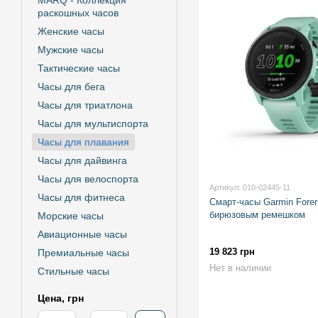
MARQ - Коллекция
раскошных часов
Женские часы
Мужские часы
Тактические часы
Часы для бега
Часы для триатлона
Часы для мультиспорта
Часы для плавания
Часы для дайвинга
Часы для велоспорта
Артикул: 010-02445-11
Часы для фитнеса
Смарт-часы Garmin Forer
бирюзовым ремешком
Морские часы
Авиационные часы
19 823 грн
Премиальные часы
Нет в наличии
Стильные часы
Цена, грн
От Цена, грн
До Цена, грн