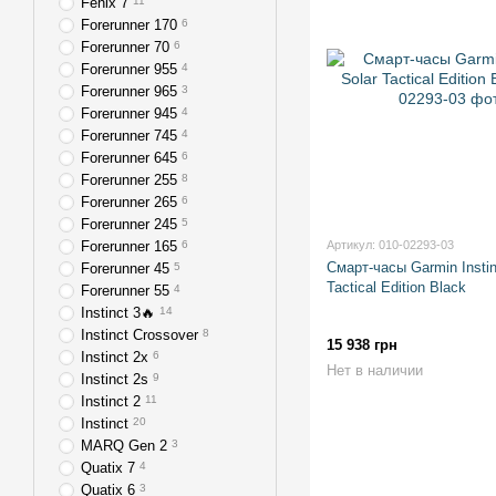
Fenix 7
11
Forerunner 170
6
Forerunner 70
6
Forerunner 955
4
Forerunner 965
3
Forerunner 945
4
Forerunner 745
4
Forerunner 645
6
Forerunner 255
8
Forerunner 265
6
Forerunner 245
5
Forerunner 165
6
Артикул: 010-02293-03
Смарт-часы Garmin Instin
Forerunner 45
5
Tactical Edition Black
Forerunner 55
4
Instinct 3🔥
14
Instinct Crossover
8
15 938 грн
Instinct 2x
6
Нет в наличии
Instinct 2s
9
Instinct 2
11
Instinct
20
MARQ Gen 2
3
Quatix 7
4
Quatix 6
3