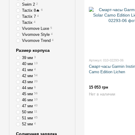
Swim 2
2
Tactix 8🔥
6
Tactix 7
4
Tactix
4
Vivomove Luxe
5
Vivomove Style
4
Vivomove Trend
4
Размер корпуса
39 мм
3
Артикул: 010-02293-06
40 мм
13
Смарт-часы Garmin Instin
41 мм
4
Camo Edition Lichen
42 мм
54
43 мм
20
15 053 грн
44 мм
6
45 мм
56
Нет в наличии
46 мм
10
47 мм
40
50 мм
11
51 мм
45
52 мм
4
Солнечная зарядка