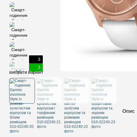
3
3
Вибрати варіант
Опис