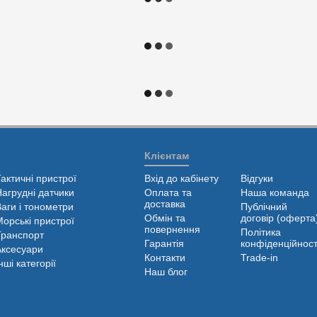
Клієнтам
Тактичні пристрої
Вхід до кабінету
Відгуки
Нагрудні датчики
Оплата та
Наша команда
доставка
Ваги і тонометри
Публічний
Обмін та
договір (оферта
Морські пристрої
повернення
Політика
Транспорт
Гарантія
конфіденційност
Аксесуари
Контакти
Trade-in
нші категорії
Наш блог