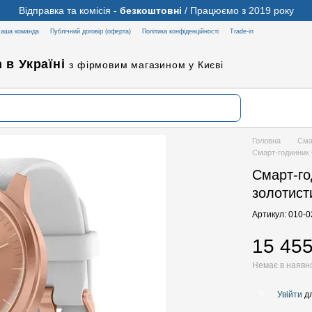
Відправка та комісія -
безкоштовні
/ Працюємо з 2019 року
аша команда
Публічний договір (оферта)
Політика конфіденційності
Trade-in
 в Україні
з фірмовим магазином у Києві
Головна
Сма
Смарт-годинник 
Смарт-го
золотист
Артикул: 010-
15 455
Немає в наявн
Увійти
дл
%