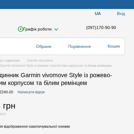
Вхід
UA
(097)170-90-90
Графік роботи:
Кошик
Обране
Порівняння
рт годинники
Garmin Vivomove
Garmin vivomove Style із рожево-золотистим корпусом та білим ремінцем
динник Garmin vivomove Style із рожево-
им корпусом та білим ремінцем
02240-20
Написати відгук
 грн
ості
я відображення накопичувальної знижки