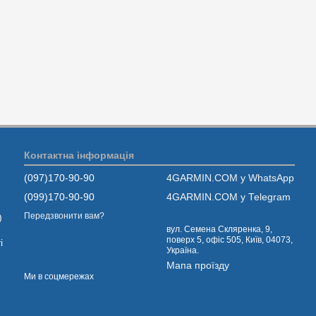
Контактна інформація
(097)170-90-90
4GARMIN.COM у WhatsApp
(099)170-90-90
4GARMIN.COM у Telegram
Передзвонити вам?
)
вул. Семена Скляренка, 9,
поверх 5, офіс 505, Київ, 04073,
і
Україна.
Мапа проїзду
Ми в соцмережах