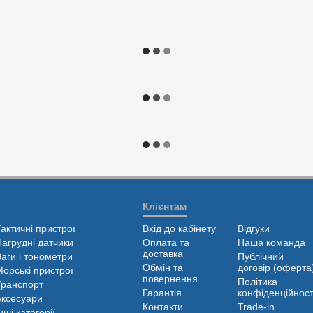
Клієнтам
Тактичні пристрої
Вхід до кабінету
Відгуки
Нагрудні датчики
Оплата та
Наша команда
доставка
Ваги і тонометри
Публічний
Обмін та
договір (оферта
Морські пристрої
повернення
Політика
Транспорт
Гарантія
конфіденційност
Аксесуари
Контакти
Trade-in
нші категорії