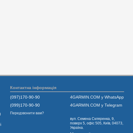
Контактна інформація
(097)170-90-90
4GARMIN.COM у WhatsApp
(099)170-90-90
4GARMIN.COM у Telegram
Передзвонити вам?
)
вул. Семена Скляренка, 9,
поверх 5, офіс 505, Київ, 04073,
і
Україна.