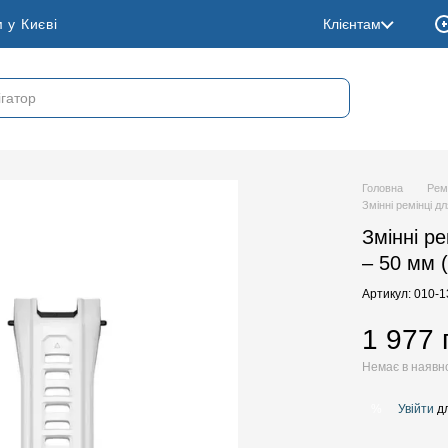
 у Києві
Клієнтам
Головна
Рем
Змінні ремінці д
Змінні ре
– 50 мм (
Артикул: 010-
1 977 
Немає в наявн
Увійти
дл
%