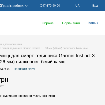
Графік роботи:
(097)170-90-90
UA
Вхід
Кошик
Обране
Порівняння
інці для годинників
ля смарт-годинника Garmin Instinct 3 – 50 мм (26 мм) силіконові, білий камін
мінці для смарт-годинника Garmin Instinct 3
26 мм) силіконові, білий камін
13396-09
Написати відгук
грн
ості
я відображення накопичувальної знижки