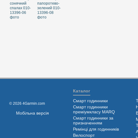
Каталог
Смарт годинники
© 2026 4Garmin.com
Смарт годинники
преміумкласу MARQ
Мобільна версія
Смарт годинники за
призначенням
Ремінці для годинників
Велоспорт
І