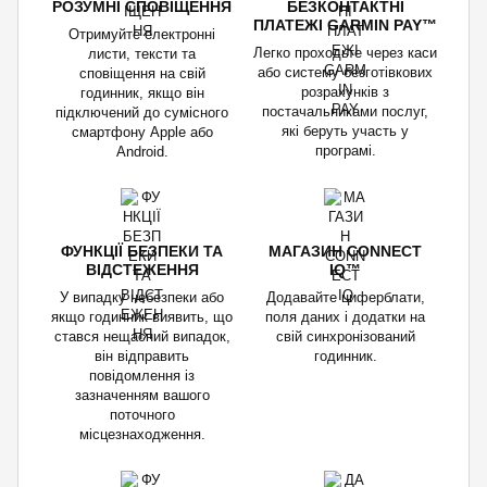
РОЗУМНІ СПОВІЩЕННЯ
БЕЗКОНТАКТНІ
ПЛАТЕЖІ GARMIN PAY™
Отримуйте електронні
Легко проходьте через каси
листи, тексти та
або систему безготівкових
сповіщення на свій
розрахунків з
годинник, якщо він
постачальниками послуг,
підключений до сумісного
які беруть участь у
смартфону Apple або
програмі.
Android.
ФУНКЦІЇ БЕЗПЕКИ ТА
МАГАЗИН CONNECT
ВІДСТЕЖЕННЯ
IQ™
У випадку небезпеки або
Додавайте циферблати,
якщо годинник виявить, що
поля даних і додатки на
стався нещасний випадок,
свій синхронізований
він відправить
годинник.
повідомлення із
зазначенням вашого
поточного
місцезнаходження.