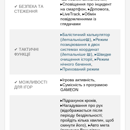
▸Сповіщення про інцидент
✔ БЕЗПЕКА ТА
на смартфон, ▸Допомога,
СТЕЖЕННЯ
▸LiveTrack, ▸Обмін
повідомленнями із
глядачами
▸Балістичний калькулятор
(
детальніше
📖)
,
▸Режим
позиціювання в двох
✔ ТАКТИЧНІ
системах координат
ФУНКЦІЇ
(
детальніше
📖)
,
▸Швидке
очищення історії
,
▸Режим
нічного бачення
,
▸Прихований режим
▸Ігрова активність,
✔ МОЖЛИВОСТІ
▸Сумісність з програмою
ДЛЯ ІГОР
GAMEON
▸Підрахунок кроків,
▸Нагадування про рух
(відображається після
періоду бездіяльності;
пройдіть кілька хвилин, щоб
скинути його), ▸Авто мета