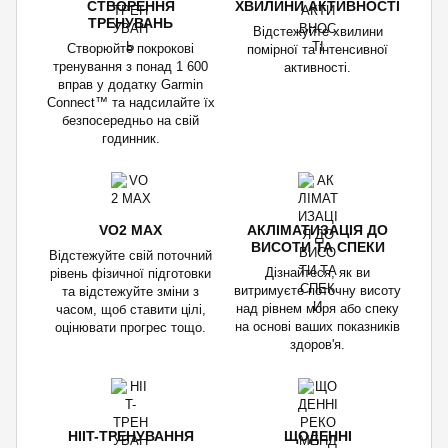
СТВОРЕННЯ
ХВИЛИНИ АКТИВНОСТІ
ТРЕНУВАНЬ
Відстежуйте хвилини
Створюйте покрокові
помірної та інтенсивної
тренування з понад 1 600
активності.
вправ у додатку Garmin
Connect™ та надсилайте їх
безпосередньо на свій
годинник.
VO2 MAX
АКЛІМАТИЗАЦІЯ ДО
ВИСОТИ ТА СПЕКИ
Відстежуйте свій поточний
Дізнайтеся, як ви
рівень фізичної підготовки
витримуєте поточну висоту
та відстежуйте зміни з
над рівнем моря або спеку
часом, щоб ставити цілі,
на основі ваших показників
оцінювати прогрес тощо.
здоров'я.
HIIT-ТРЕНУВАННЯ
ЩОДЕННІ