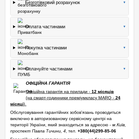
Безготівковий розрахунок
▼
Оплата частинами
▼
Покупка частинами
▼
Сплачуйте частинами
▼
ОФІЦІЙНА ГАРАНТІЯ
Офіційна гарантія на прилади -
12 місяців
(на смарт-годинники преміумкласу MARQ -
24
місяці
).
Обслуговування гарантійних зобов'язань проводиться
виключно в авторизованому сервісному центрі на
території України, який знаходиться за адресою -
м.Київ,
проспект Павла Тичини, 4
, тел.
+380(44)299-85-06