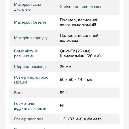
Матеріал скла
Хімічно посилене скло
дисплею
Полімер, посилений
Матеріал безеля
волокном/алюміній
Полімер, посилений
Матеріал корпусу
волокном
Сумісність із
QuickFit (26 мм),
ремінцями
Швидкозмінні (26 мм)
Ширина ремінця
26 мм
Розміри пристрою
50 x 50 x 14,4 мм
(ДхШхГ)
Вага
59 г
Герметичні
Ні
індуктивні кнопки
Розмір дисплея
1.3" (33 мм) в діаметрі