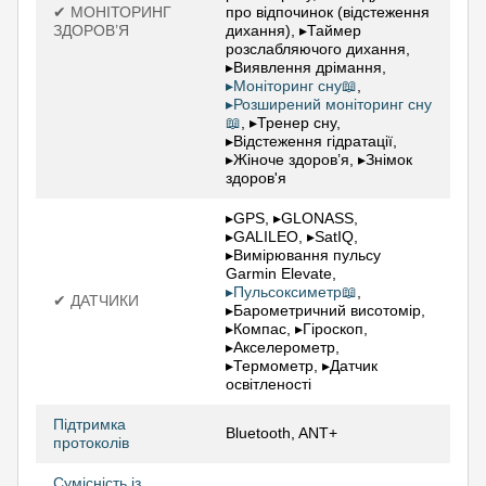
✔ МОНІТОРИНГ
про відпочинок (відстеження
ЗДОРОВ’Я
дихання), ▸Таймер
розслабляючого дихання,
▸Виявлення дрімання,
▸Моніторинг сну📖
,
▸Розширений моніторинг сну
📖
, ▸Тренер сну,
▸Відстеження гідратації,
▸Жіноче здоров’я, ▸Знімок
здоров'я
▸GPS, ▸GLONASS,
▸GALILEO, ▸SatIQ,
▸Вимірювання пульсу
Garmin Elevate,
▸Пульсоксиметр📖
,
✔ ДАТЧИКИ
▸Барометричний висотомір,
▸Компас, ▸Гіроскоп,
▸Акселерометр,
▸Термометр, ▸Датчик
освітленості
Підтримка
Bluetooth, ANT+
протоколів
Сумісність із