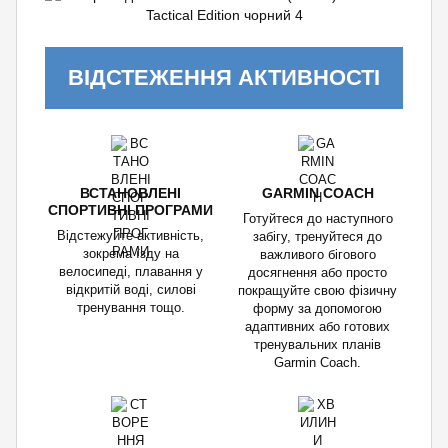
ВІДСТЕЖЕННЯ АКТИВНОСТІ
ВСТАНОВЛЕНІ
GARMIN COACH
СПОРТИВНІ ПРОГРАМИ
Готуйтеся до наступного
Відстежуйте активність,
забігу, тренуйтеся до
зокрема їзду на
важливого бігового
велосипеді, плавання у
досягнення або просто
відкритій воді, силові
покращуйте свою фізичну
тренування тощо.
форму за допомогою
адаптивних або готових
тренувальних планів
Garmin Coach.