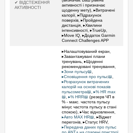
(визначає Ваш рівень
✔ ВІДСТЕЖЕННЯ
активності і призначає
АКТИВНОСТІ
щоденну мету), ▸Витрачені
калорії, ▸Підрахунок
поверхів, ▸Пройдена
дистанція, ▸Хвилини
інтенсивності, ▸TrueUp,
▸Move IQ, ▸Додаток Garmin
Connect Challenges APP
▸Налаштовуваний екран,
▸Завантажувані плани
тренувань, ▸Щоденні
рекомендовані тренування,
▸Зони пульсу📖
,
▸Сповіщення про пульс📖
,
▸Розрахунок витрачених
калорій на основі показів
пульсометра📖
,
▸% HR max
📖
,
▸% HRR📖
(резерв ЧП в
% - макс. частота пульсу
мінус частота пульсу в стані
спокою), ▸Час відновлення,
▸Авто MAX HR📖
, ▸Віджет
перегонів, ▸Статус HRV,
▸Передача даних про пульс
по ANT+ на спарені пристрої