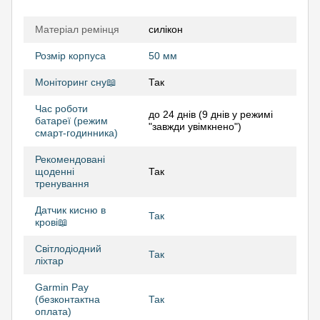
Матеріал ремінця
силікон
Розмір корпуса
50 мм
Моніторинг сну📖
Так
Час роботи
до 24 днів (9 днів у режимі
батареї (режим
"завжди увімкнено")
смарт-годинника)
Рекомендовані
щоденні
Так
тренування
Датчик кисню в
Так
крові📖
Світлодіодний
Так
ліхтар
Garmin Pay
(безконтактна
Так
оплата)