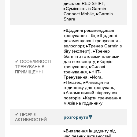
дисплея RED SHIFT,
▸Сумісність із Garmin
Connect Mobile, ▸Garmin
Share
▸Щоденні рекомендовані
тренування - біг, ▸Щоденні
рекомендовані тренування -
велоспорт, ▸Тренер Garmin з
бігу (експерт), ▸Тренер
Garmin з готовими планами
✔ ОСОБЛИВОСТІ
для велоспорту, ▸Кардіо
ТРЕНУВАНЬ В
тренування, ▸Силові
ПРИМІЩЕННІ
тренування, ▸HIIT-
Тренування, ▸Йога,
▸Пілатес, ▸Анімація на
годиннику для тренувань,
▸Автоматичний підрахунок
повторів, ▸Карти тренування
м'язів на годиннику
✔ ПРОФІЛІ
розгорнути🔻
АКТИВНОСТЕЙ
▸Виявлення інциденту під
час певних активностей,