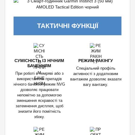
ТАКТИЧНІ ФУНКЦІЇ
СУМІСНІСТЬ ІЗ НІЧНИМ
РЕЖИМ РАКІНГУ
БАЧЕННЯМ
Спеціальний профіль
При роботі в темряві або з
активності з додатковим
використанням приладів
вантажем дозволяє вказати
нічного бачення режим NVG
вагу вантажу.
дозволяє працювати
непомітно за допомогою
зменшення яскравості та
затемнення дисплея, щоб
знизити його помітність
збоку.