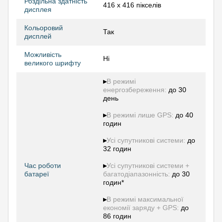
Роздільна здатність
416 х 416 пікселів
дисплея
Кольоровий
Так
дисплей
Можливість
Ні
великого шрифту
▸
В режимі
енергозбереження:
до 30
день
▸
В режимі лише GPS:
до 40
годин
▸
Усі супутникові системи:
до
32 годин
Час роботи
▸
Усі супутникові системи +
батареї
багатодіапазонність:
до 30
годин*
▸
В режимі максимальної
економії заряду + GPS:
до
86 годин