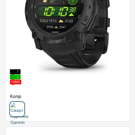
7
7
ПУМБ
Колір