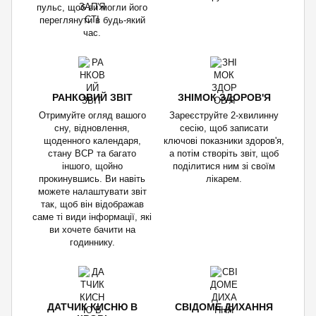
пульс, щоб ви могли його
переглянути в будь-який
час.
РАНКОВИЙ ЗВІТ
ЗНІМОК ЗДОРОВ'Я
Отримуйте огляд вашого
Зареєструйте 2-хвилинну
сну, відновлення,
сесію, щоб записати
щоденного календаря,
ключові показники здоров'я,
стану ВСР та багато
а потім створіть звіт, щоб
іншого, щойно
поділитися ним зі своїм
прокинувшись. Ви навіть
лікарем.
можете налаштувати звіт
так, щоб він відображав
саме ті види інформації, які
ви хочете бачити на
годиннику.
ДАТЧИК КИСНЮ В
СВІДОМЕ ДИХАННЯ