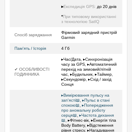
▸
Експедиція GPS:
до 20 днів
*
При типовому використанні
з технологією SatIQ
Фірмовий зарядний пристрій
Спосіб заряджання
Garmin
Пам'ять / Історія
4 Гб
▸Час/Дата, ▸Синхронізація
часу за GPS, ▸Автоматичний
✔ ОСОБЛИВОСТІ
перехід на зимовий/літній
ГОДИННИКА
час, ▸Будильник, ▸Таймер,
▸Секундомір, ▸Схід / захід
Сонця
▸Вимірювання пульсу на
зап'ясті📖
,
▸Пульс в стані
спокою📖
,
▸Попередження
про аномальну роботу
серця📖
,
▸Частота дихання
📖
, ▸Фітнес-вік, ▸Енергія тіла
Body Battery, ▸Відстеження
рівня стресу, ▸Нагадування