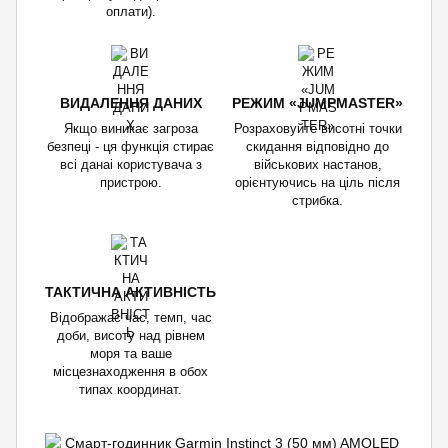
оплати).
ВИДАЛЕННЯ ДАНИХ
РЕЖИМ «JUMPMASTER»
Якщо виникає загроза
Розраховуйте висотні точки
безпеці - ця функція стирає
скидання відповідно до
всі данаі користувача з
військових настанов,
пристрою.
орієнтуючись на ціль після
стрибка.
ТАКТИЧНА АКТИВНІСТЬ
Відображає час, темп, час
доби, висоту над рівнем
моря та ваше
місцезнаходження в обох
типах координат.