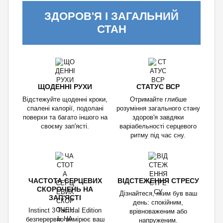
ЗДОРОВ'Я І ЗАГАЛЬНИЙ
СТАН
ЩОДЕННІ РУХИ
СТАТУС ВСР
Відстежуйте щоденні кроки,
Отримайте глибше
спалені калорії, подолані
розуміння загального стану
поверхи та багато іншого на
здоров'я завдяки
своєму зап'ясті.
варіабельності серцевого
ритму під час сну.
ЧАСТОТА СЕРЦЕВИХ
ВІДСТЕЖЕННЯ СТРЕСУ
СКОРОЧЕНЬ НА
Дізнайтеся, яким був ваш
ЗАП'ЯСТІ
день: спокійним,
Instinct 3 Tactical Edition
врівноваженим або
безперервно вимірює ваш
напруженим.