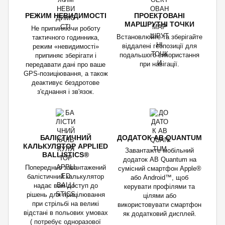
РЕЖИМ НЕВИДИМОСТІ
ПРОЕКТОВАНІ
МАРШРУТНІ ТОЧКИ
Не припиняючи роботу
Встановлюйте та зберігайте
тактичного годинника,
віддалені геопозиції для
режим «невидимості»
подальшого використання
припиняє зберігати і
при навігації.
передавати дані про ваше
GPS-позиціювання, а також
деактивує бездротове
з'єднання і зв'язок.
БАЛІСТИЧНИЙ
ДОДАТОК AB QUANTUM
КАЛЬКУЛЯТОР APPLIED
Завантажте мобільний
BALLISTICS®
додаток AB Quantum на
Попередньо завантажений
сумісний смартфон Apple®
балістичний калькулятор
або Android™, щоб
надає вам доступ до
керувати профілями та
рішень для прицілювання
цілями або
при стрільбі на великі
використовувати смартфон
відстані в польових умовах
як додатковий дисплей.
( потребує одноразової