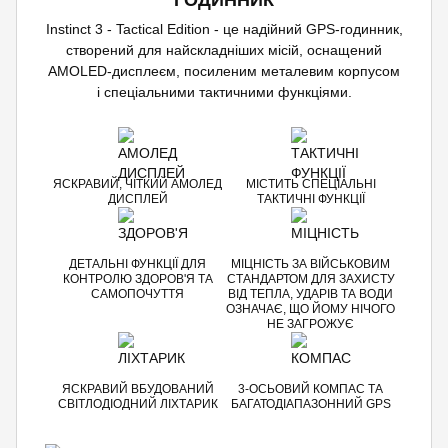
ГОДИННИК
Instinct 3 - Tactical Edition - це надійний GPS-годинник,
створений для найскладніших місій, оснащений
AMOLED-дисплеєм, посиленим металевим корпусом
і спеціальними тактичними функціями.
ЯСКРАВИЙ, ЧІТКИЙ АМОЛЕД
МІСТИТЬ СПЕЦІАЛЬНІ
ДИСПЛЕЙ
ТАКТИЧНІ ФУНКЦІЇ
ДЕТАЛЬНІ ФУНКЦІЇ ДЛЯ
МІЦНІСТЬ ЗА ВІЙСЬКОВИМ
КОНТРОЛЮ ЗДОРОВ'Я ТА
СТАНДАРТОМ ДЛЯ ЗАХИСТУ
САМОПОЧУТТЯ
ВІД ТЕПЛА, УДАРІВ ТА ВОДИ
ОЗНАЧАЄ, ЩО ЙОМУ НІЧОГО
НЕ ЗАГРОЖУЄ
ЯСКРАВИЙ ВБУДОВАНИЙ
3-ОСЬОВИЙ КОМПАС ТА
СВІТЛОДІОДНИЙ ЛІХТАРИК
БАГАТОДІАПАЗОННИЙ GPS