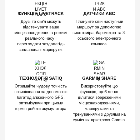
ФУНКЦІЯ LIVETRACK
ДАТЧИКИ ABC
Друзі та сім'я можуть
Плануйте свій наступний
відстежувати ваше
маршрут за допомогою
місцезнаходження в режимі
висотоміра, барометра та 3-
реального часу і
осьового електронного
переглядати заздалегідь
компаса.
заплановані маршрути.
ТЕХНОЛОГІЯ SATIQ
GARMIN SHARE
Отримайте чудову точність
Використовуйте цю
позиціювання за допомогою
функцію, щоб легко
багатодіапазонного GPS,
ділитися збереженими
оптимізуючи при цьому
місцезнаходженнями,
термін роботи акумулятора.
маршрутами та
тренуваннями з друзями на
сумісних пристроях Garmin.