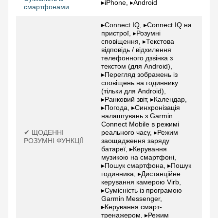
▸iPhone, ▸Android
смартфонами
▸Connect IQ, ▸Connect IQ на
пристрої, ▸Розумні
сповіщення, ▸Текстова
відповідь / відхилення
телефонного дзвінка з
текстом (для Android),
▸Перегляд зображень із
сповіщень на годиннику
(тільки для Android),
▸Ранковий звіт, ▸Календар,
▸Погода, ▸Синхронізація
налаштувань з Garmin
Connect Mobile в режимі
✔ ЩОДЕННІ
реального часу, ▸Режим
РОЗУМНІ ФУНКЦІЇ
заощадження заряду
батареї, ▸Керування
музикою на смартфоні,
▸Пошук смартфона, ▸Пошук
годинника, ▸Дистанційне
керування камерою Virb,
▸Сумісність із програмою
Garmin Messenger,
▸Керування смарт-
тренажером, ▸Режим