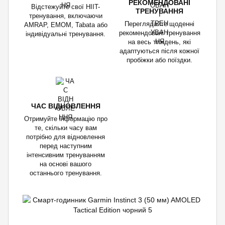
РЕКОМЕНДОВАНІ
Відстежуйте свої HIIT-
ТРЕНУВАННЯ
тренування, включаючи
Переглядайте щоденні
AMRAP, EMOM, Tabata або
рекомендовані тренування
індивідуальні тренування.
на весь тиждень, які
адаптуються після кожної
пробіжки або поїздки.
ЧАС ВІДНОВЛЕННЯ
Отримуйте інформацію про
те, скільки часу вам
потрібно для відновлення
перед наступним
інтенсивним тренуванням
на основі вашого
останнього тренування.