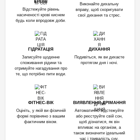
КРОВІ
Виконайте дихальну
Відстежуйте рівень
вправу, щоб скоригувати
насиченості крові киснем
свої дихання та стрес.
будь коли впродовж доби.
ГІДРАТАЦІЯ
ДИХАННЯ
Записуйте щоденне
Подивіться, як ви дихаєте
споживання рідини та
протягом дня і ночі.
отримуйте нагадування про
те, що потрібно пити води.
ФІТНЕС-ВІК
ВИЯВЛЕННЯ ДРІМАННЯ
Оцініть, у якій ви фізичній
Автоматично відстежуйте
формі порівняно з вашим
або реєструйте свій сон,
фактичним віком.
щоб дізнатися, як він
впливає на організм, а
також визначити ідеальний
час і тривалість сну.