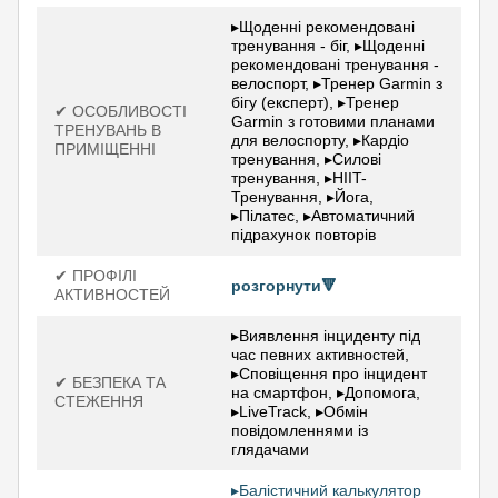
▸Щоденні рекомендовані
тренування - біг, ▸Щоденні
рекомендовані тренування -
велоспорт, ▸Тренер Garmin з
бігу (експерт), ▸Тренер
✔ ОСОБЛИВОСТІ
Garmin з готовими планами
ТРЕНУВАНЬ В
для велоспорту, ▸Кардіо
ПРИМІЩЕННІ
тренування, ▸Силові
тренування, ▸HIIT-
Тренування, ▸Йога,
▸Пілатес, ▸Автоматичний
підрахунок повторів
✔ ПРОФІЛІ
розгорнути🔻
АКТИВНОСТЕЙ
▸Виявлення інциденту під
час певних активностей,
▸Сповіщення про інцидент
✔ БЕЗПЕКА ТА
на смартфон, ▸Допомога,
СТЕЖЕННЯ
▸LiveTrack, ▸Обмін
повідомленнями із
глядачами
▸Балістичний калькулятор