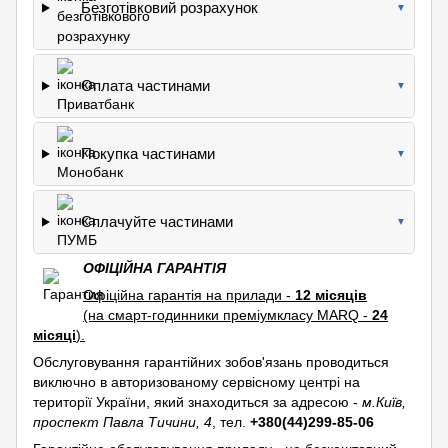
Безготівковий розрахунок
▼
Оплата частинами
▼
Покупка частинами
▼
Сплачуйте частинами
▼
ОФІЦІЙНА ГАРАНТІЯ
Офіційна гарантія на прилади -
12 місяців
(на смарт-годинники преміумкласу MARQ -
24
місяці
).
Обслуговування гарантійних зобов'язань проводиться
виключно в авторизованому сервісному центрі на
території України, який знаходиться за адресою -
м.Київ,
проспект Павла Тичини, 4
, тел.
+380(44)299-85-06