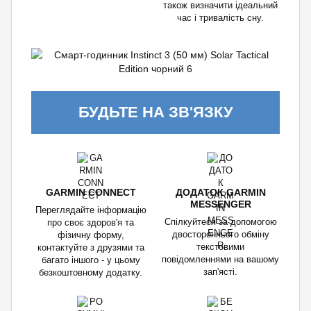
також визначити ідеальний
час і тривалість сну.
БУДЬТЕ НА ЗВ'ЯЗКУ
GARMIN CONNECT
ДОДАТОК GARMIN
MESSENGER
Переглядайте інформацію
Спілкуйтеся за допомогою
про своє здоров'я та
двостороннього обміну
фізичну форму,
текстовими
контактуйте з друзями та
повідомленнями на вашому
багато іншого - у цьому
зап'ясті.
безкоштовному додатку.