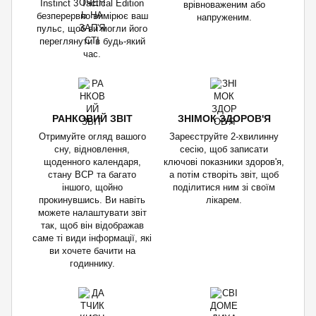
Instinct 3 Tactical Edition
врівноваженим або
безперервно вимірює ваш
напруженим.
пульс, щоб ви могли його
переглянути в будь-який
час.
РАНКОВИЙ ЗВІТ
ЗНІМОК ЗДОРОВ'Я
Отримуйте огляд вашого
Зареєструйте 2-хвилинну
сну, відновлення,
сесію, щоб записати
щоденного календаря,
ключові показники здоров'я,
стану ВСР та багато
а потім створіть звіт, щоб
іншого, щойно
поділитися ним зі своїм
прокинувшись. Ви навіть
лікарем.
можете налаштувати звіт
так, щоб він відображав
саме ті види інформації, які
ви хочете бачити на
годиннику.