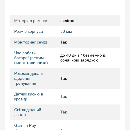
Матеріал ремінця
силікон
Розмір корпуса
50 мм
Моніторинг сну📖
Так
Час роботи
до 40 днів / безмежно із
батареї (режим
сонячною зарядкою
смарт-годинника)
Рекомендовані
щоденні
Так
тренування
Датчик кисню в
Так
крові📖
Світлодіодний
Так
ліхтар
Garmin Pay