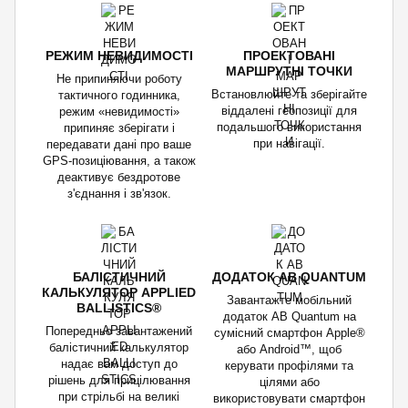
РЕЖИМ НЕВИДИМОСТІ
ПРОЕКТОВАНІ
МАРШРУТНІ ТОЧКИ
Не припиняючи роботу
Встановлюйте та зберігайте
тактичного годинника,
віддалені геопозиції для
режим «невидимості»
подальшого використання
припиняє зберігати і
при навігації.
передавати дані про ваше
GPS-позиціювання, а також
деактивує бездротове
з'єднання і зв'язок.
БАЛІСТИЧНИЙ
ДОДАТОК AB QUANTUM
КАЛЬКУЛЯТОР APPLIED
Завантажте мобільний
BALLISTICS®
додаток AB Quantum на
Попередньо завантажений
сумісний смартфон Apple®
балістичний калькулятор
або Android™, щоб
надає вам доступ до
керувати профілями та
рішень для прицілювання
цілями або
при стрільбі на великі
використовувати смартфон