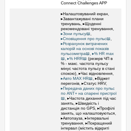
Connect Challenges APP
▸Налаштовуваний екран,
▸Завантажувані плани
тренувань, ▸Щоденні
рекомендовані тренування,
▸Зони пульсу📖
,
▸Сповіщення про пульс📖
,
▸Розрахунок витрачених
калорій на основі показів
пульсометра📖
,
▸% HR max
📖
,
▸% HRR📖
(резерв ЧП в
% - макс. частота пульсу
мінус частота пульсу в стані
спокою), ▸Час відновлення,
▸Авто MAX HR📖
, ▸Віджет
перегонів, ▸Статус HRV,
▸Передача даних про пульс
по ANT+ на спарені пристрої
📖
, ▸Частота дихання під час
занять, ▸Швидкість і
дистанція по GPS, ▸Профілі
занять, що налаштовуються,
▸Автопауза, ▸Інтервальні
тренування, ▸Покращений
інтервал (містить відкриті