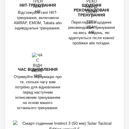
HIIT-ТРЕНУВАННЯ
ЩОДЕННІ
РЕКОМЕНДОВАНІ
Відстежуйте свої HIIT-
ТРЕНУВАННЯ
тренування, включаючи
Переглядайте щоденні
AMRAP, EMOM, Tabata або
рекомендовані тренування
індивідуальні тренування.
на весь тиждень, які
адаптуються після кожної
пробіжки або поїздки.
ЧАС ВІДНОВЛЕННЯ
Отримуйте інформацію про
те, скільки часу вам
потрібно для відновлення
перед наступним
інтенсивним тренуванням
на основі вашого
останнього тренування.