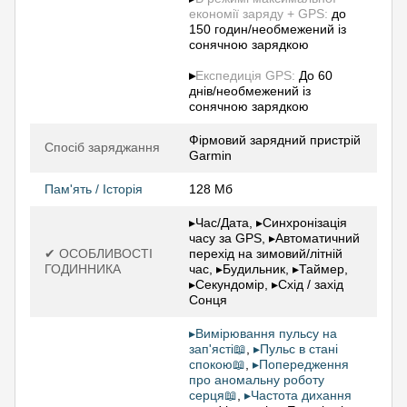
економії заряду + GPS:
до
150 годин/необмежений із
сонячною зарядкою
▸
Експедиція GPS:
До 60
днів/необмежений із
сонячною зарядкою
Фірмовий зарядний пристрій
Спосіб заряджання
Garmin
Пам'ять / Історія
128 Мб
▸Час/Дата, ▸Синхронізація
часу за GPS, ▸Автоматичний
✔ ОСОБЛИВОСТІ
перехід на зимовий/літній
ГОДИННИКА
час, ▸Будильник, ▸Таймер,
▸Секундомір, ▸Схід / захід
Сонця
▸Вимірювання пульсу на
зап'ясті📖
,
▸Пульс в стані
спокою📖
,
▸Попередження
про аномальну роботу
серця📖
,
▸Частота дихання