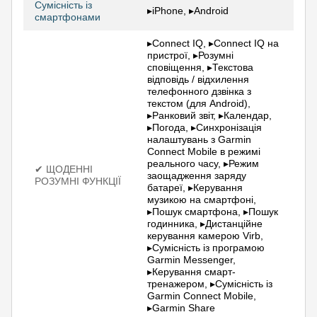
Сумісність із
▸iPhone, ▸Android
смартфонами
▸Connect IQ, ▸Connect IQ на
пристрої, ▸Розумні
сповіщення, ▸Текстова
відповідь / відхилення
телефонного дзвінка з
текстом (для Android),
▸Ранковий звіт, ▸Календар,
▸Погода, ▸Синхронізація
налаштувань з Garmin
Connect Mobile в режимі
реального часу, ▸Режим
✔ ЩОДЕННІ
заощадження заряду
РОЗУМНІ ФУНКЦІЇ
батареї, ▸Керування
музикою на смартфоні,
▸Пошук смартфона, ▸Пошук
годинника, ▸Дистанційне
керування камерою Virb,
▸Сумісність із програмою
Garmin Messenger,
▸Керування смарт-
тренажером, ▸Сумісність із
Garmin Connect Mobile,
▸Garmin Share