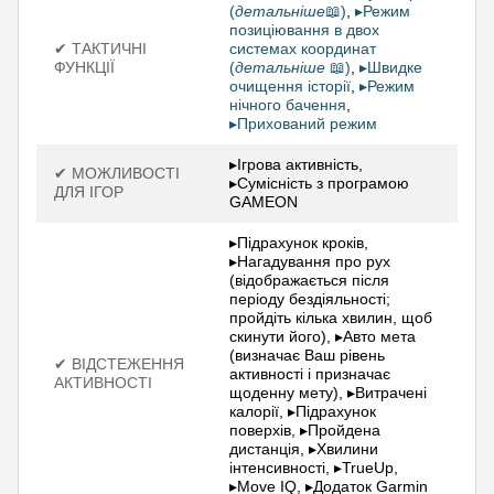
(
детальніше
📖)
,
▸Режим
позиціювання в двох
✔ ТАКТИЧНІ
системах координат
ФУНКЦІЇ
(
детальніше
📖)
,
▸Швидке
очищення історії
,
▸Режим
нічного бачення
,
▸Прихований режим
▸Ігрова активність,
✔ МОЖЛИВОСТІ
▸Сумісність з програмою
ДЛЯ ІГОР
GAMEON
▸Підрахунок кроків,
▸Нагадування про рух
(відображається після
періоду бездіяльності;
пройдіть кілька хвилин, щоб
скинути його), ▸Авто мета
(визначає Ваш рівень
✔ ВІДСТЕЖЕННЯ
активності і призначає
АКТИВНОСТІ
щоденну мету), ▸Витрачені
калорії, ▸Підрахунок
поверхів, ▸Пройдена
дистанція, ▸Хвилини
інтенсивності, ▸TrueUp,
▸Move IQ, ▸Додаток Garmin