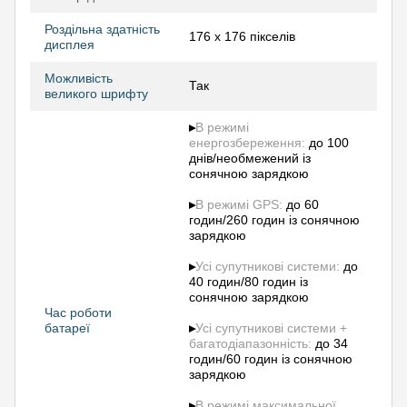
Роздільна здатність
176 х 176 пікселів
дисплея
Можливість
Так
великого шрифту
▸
В режимі
енергозбереження:
до 100
днів/необмежений із
сонячною зарядкою
▸
В режимі GPS:
до 60
годин/260 годин із сонячною
зарядкою
▸
Усі супутникові системи:
до
40 годин/80 годин із
сонячною зарядкою
Час роботи
батареї
▸
Усі супутникові системи +
багатодіапазонність:
до 34
годин/60 годин із сонячною
зарядкою
▸
В режимі максимальної