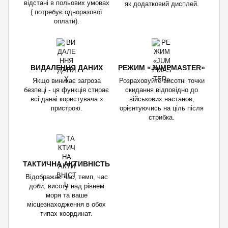
відстані в польових умовах
як додатковий дисплей.
( потребує одноразової
оплати).
ВИДАЛЕННЯ ДАНИХ
РЕЖИМ «JUMPMASTER»
Якщо виникає загроза
Розраховуйте висотні точки
безпеці - ця функція стирає
скидання відповідно до
всі данаі користувача з
військових настанов,
пристрою.
орієнтуючись на ціль після
стрибка.
ТАКТИЧНА АКТИВНІСТЬ
Відображає час, темп, час
доби, висоту над рівнем
моря та ваше
місцезнаходження в обох
типах координат.