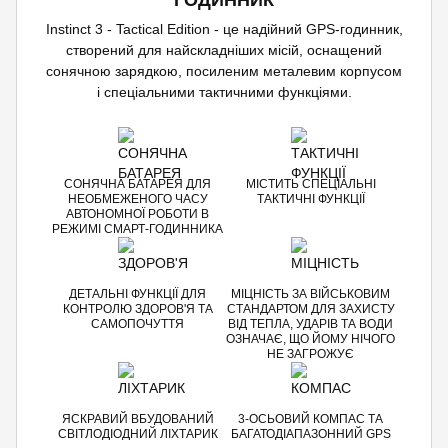
ГОДИННИК
Instinct 3 - Tactical Edition - це надійний GPS-годинник,
створений для найскладніших місій, оснащений
сонячною зарядкою, посиленим металевим корпусом
і спеціальними тактичними функціями.
СОНЯЧНА БАТАРЕЯ ДЛЯ
МІСТИТЬ СПЕЦІАЛЬНІ
НЕОБМЕЖЕНОГО ЧАСУ
ТАКТИЧНІ ФУНКЦІЇ
АВТОНОМНОЇ РОБОТИ В
РЕЖИМІ СМАРТ-ГОДИННИКА
ДЕТАЛЬНІ ФУНКЦІЇ ДЛЯ
МІЦНІСТЬ ЗА ВІЙСЬКОВИМ
КОНТРОЛЮ ЗДОРОВ'Я ТА
СТАНДАРТОМ ДЛЯ ЗАХИСТУ
САМОПОЧУТТЯ
ВІД ТЕПЛА, УДАРІВ ТА ВОДИ
ОЗНАЧАЄ, ЩО ЙОМУ НІЧОГО
НЕ ЗАГРОЖУЄ
ЯСКРАВИЙ ВБУДОВАНИЙ
3-ОСЬОВИЙ КОМПАС ТА
СВІТЛОДІОДНИЙ ЛІХТАРИК
БАГАТОДІАПАЗОННИЙ GPS