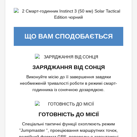
ЩО ВАМ СПОДОБАЄТЬСЯ
ЗАРЯДЖАННЯ ВІД СОНЦЯ
Виконуйте місію до її завершення завдяки
необмеженій тривалості роботи в режимі смарт-
годинника із сонячною дозарядкою.
ГОТОВНІСТЬ ДО МІСІЇ
Спеціальні тактичні функції охоплюють режим
”Jumpmaster “, проеціювання маршрутних точок,
подвійний формат GPS, попередньо завантажені