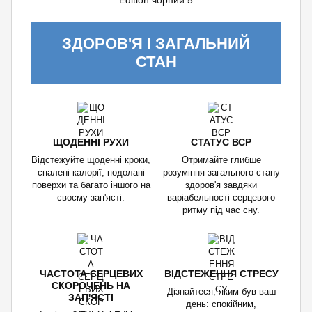
ЗДОРОВ'Я І ЗАГАЛЬНИЙ
СТАН
ЩОДЕННІ РУХИ
СТАТУС ВСР
Відстежуйте щоденні кроки,
Отримайте глибше
спалені калорії, подолані
розуміння загального стану
поверхи та багато іншого на
здоров'я завдяки
своєму зап'ясті.
варіабельності серцевого
ритму під час сну.
ЧАСТОТА СЕРЦЕВИХ
ВІДСТЕЖЕННЯ СТРЕСУ
СКОРОЧЕНЬ НА
Дізнайтеся, яким був ваш
ЗАП'ЯСТІ
день: спокійним,