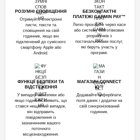
РОЗУМНІ СПОВІЩЕННЯ
БЕЗКОНТАКТНІ
ПЛАТЕЖІ GARMIN PAY™
Отримуйте електронні
Легко проходьте через каси
листи, тексти та
або систему безготівкових
сповіщення на свій
розрахунків з
годинник, якщо він
постачальниками послуг,
підключений до сумісного
які беруть участь у
смартфону Apple або
програмі.
Android.
ФУНКЦІЇ БЕЗПЕКИ ТА
МАГАЗИН CONNECT
ВІДСТЕЖЕННЯ
IQ™
У випадку небезпеки або
Додавайте циферблати,
якщо годинник виявить, що
поля даних і додатки на
стався нещасний випадок,
свій синхронізований
він відправить
годинник.
повідомлення із
зазначенням вашого
поточного
місцезнаходження.