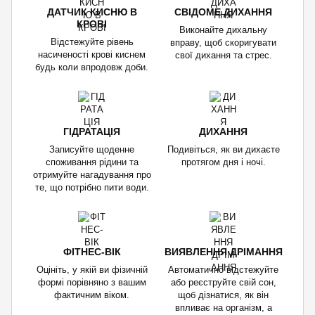
ДАТЧИК КИСНЮ В
СВІДОМЕ ДИХАННЯ
КРОВІ
Виконайте дихальну
Відстежуйте рівень
вправу, щоб скоригувати
насиченості крові киснем
свої дихання та стрес.
будь коли впродовж доби.
ГІДРАТАЦІЯ
ДИХАННЯ
Записуйте щоденне
Подивіться, як ви дихаєте
споживання рідини та
протягом дня і ночі.
отримуйте нагадування про
те, що потрібно пити води.
ФІТНЕС-ВІК
ВИЯВЛЕННЯ ДРІМАННЯ
Оцініть, у якій ви фізичній
Автоматично відстежуйте
формі порівняно з вашим
або реєструйте свій сон,
фактичним віком.
щоб дізнатися, як він
впливає на організм, а