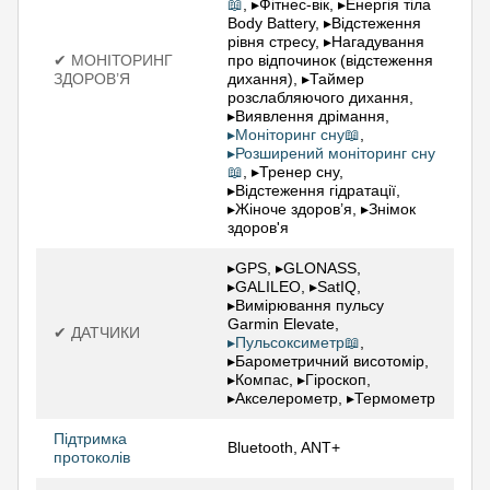
📖
, ▸Фітнес-вік, ▸Енергія тіла
Body Battery, ▸Відстеження
рівня стресу, ▸Нагадування
✔ МОНІТОРИНГ
про відпочинок (відстеження
ЗДОРОВ’Я
дихання), ▸Таймер
розслабляючого дихання,
▸Виявлення дрімання,
▸Моніторинг сну📖
,
▸Розширений моніторинг сну
📖
, ▸Тренер сну,
▸Відстеження гідратації,
▸Жіноче здоров’я, ▸Знімок
здоров'я
▸GPS, ▸GLONASS,
▸GALILEO, ▸SatIQ,
▸Вимірювання пульсу
Garmin Elevate,
✔ ДАТЧИКИ
▸Пульсоксиметр📖
,
▸Барометричний висотомір,
▸Компас, ▸Гіроскоп,
▸Акселерометр, ▸Термометр
Підтримка
Bluetooth, ANT+
протоколів