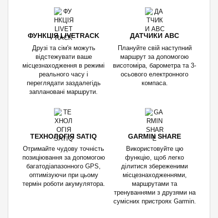
ФУНКЦІЯ LIVETRACK
ДАТЧИКИ ABC
Друзі та сім'я можуть
Плануйте свій наступний
відстежувати ваше
маршрут за допомогою
місцезнаходження в режимі
висотоміра, барометра та 3-
реального часу і
осьового електронного
переглядати заздалегідь
компаса.
заплановані маршрути.
ТЕХНОЛОГІЯ SATIQ
GARMIN SHARE
Отримайте чудову точність
Використовуйте цю
позиціювання за допомогою
функцію, щоб легко
багатодіапазонного GPS,
ділитися збереженими
оптимізуючи при цьому
місцезнаходженнями,
термін роботи акумулятора.
маршрутами та
тренуваннями з друзями на
сумісних пристроях Garmin.