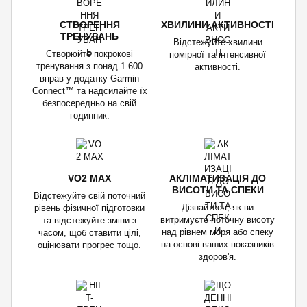
СТВОРЕННЯ
ХВИЛИНИ АКТИВНОСТІ
ТРЕНУВАНЬ
Відстежуйте хвилини
Створюйте покрокові
помірної та інтенсивної
тренування з понад 1 600
активності.
вправ у додатку Garmin
Connect™ та надсилайте їх
безпосередньо на свій
годинник.
VO2 MAX
АКЛІМАТИЗАЦІЯ ДО
ВИСОТИ ТА СПЕКИ
Відстежуйте свій поточний
Дізнайтеся, як ви
рівень фізичної підготовки
витримуєте поточну висоту
та відстежуйте зміни з
над рівнем моря або спеку
часом, щоб ставити цілі,
на основі ваших показників
оцінювати прогрес тощо.
здоров'я.