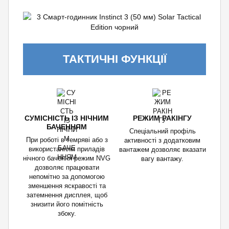
ТАКТИЧНІ ФУНКЦІЇ
СУМІСНІСТЬ ІЗ НІЧНИМ
РЕЖИМ РАКІНГУ
БАЧЕННЯМ
Спеціальний профіль
При роботі в темряві або з
активності з додатковим
використанням приладів
вантажем дозволяє вказати
нічного бачення режим NVG
вагу вантажу.
дозволяє працювати
непомітно за допомогою
зменшення яскравості та
затемнення дисплея, щоб
знизити його помітність
збоку.