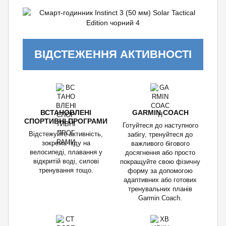
ВІДСТЕЖЕННЯ АКТИВНОСТІ
ВСТАНОВЛЕНІ
GARMIN COACH
СПОРТИВНІ ПРОГРАМИ
Готуйтеся до наступного
Відстежуйте активність,
забігу, тренуйтеся до
зокрема їзду на
важливого бігового
велосипеді, плавання у
досягнення або просто
відкритій воді, силові
покращуйте свою фізичну
тренування тощо.
форму за допомогою
адаптивних або готових
тренувальних планів
Garmin Coach.