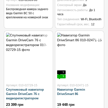
Артикул
010-02609-00
Диагональ дисплея
5"
Название модификации
Сенсорный экран
Да
Беспроводная камера заднего
Автономность работы
До 1
вида Garmin BC 50 с
часа
креплением на номерной знак
Тип соединения
Wi-Fi, Bluetooth
Гарантийный срок, мес.
12
5
5
Артикул: 010-02729-15
Артикул: 010-02471-15
Спутниковый навигатор
Навигатор Garmin
Garmin DriveCam 76 с
DriveSmart 86
видеорегистратором
23 399 грн
19 448 грн