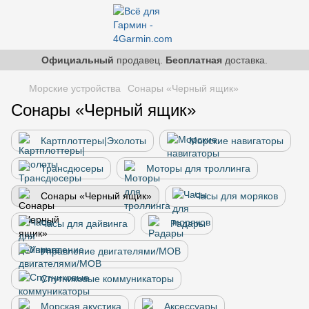
Официальный
продавец.
Бесплатная
доставка.
Морские устройства
Сонары «Черный ящик»
Сонары «Черный ящик»
Картплоттеры|Эхолоты
Морские навигаторы
Трансдюсеры
Моторы для троллинга
Сонары «Черный ящик»
Часы для моряков
Часы для дайвинга
Радары
Управление двигателями/MOB
Спутниковые коммуникаторы
Морская акустика
Аксессуары