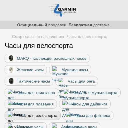
Официальный
продавец.
Бесплатная
доставка.
Смарт часы по назначению
Часы для велоспорта
Часы для велоспорта
MARQ - Коллекция раскошных часов
Женские часы
Мужские часы
Тактические часы
Часы для бега
Часы для триатлона
Часы для мультиспорта
Часы для плавания
Часы для дайвинга
Часы для велоспорта
Часы для фитнеса
Морские часы
Авиационные часы