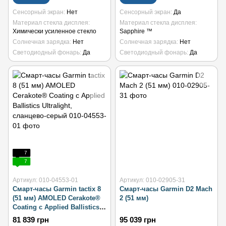
Сенсорный экран
Нет
Сенсорный экран
Да
Материал стекла дисплея
Материал стекла дисплея
Химически усиленное стекло
Sapphire ™
Солнечная зарядка
Нет
Солнечная зарядка
Нет
Светодиодный фонарь
Да
Светодиодный фонарь
Да
7
7
Артикул: 010-04553-01
Артикул: 010-02905-31
Смарт-часы Garmin tactix 8
Смарт-часы Garmin D2 Mach
(51 мм) AMOLED Cerakote®
2 (51 мм)
Coating с Applied Ballistics
Ultralight, сланцево-серый
81 839 грн
95 039 грн