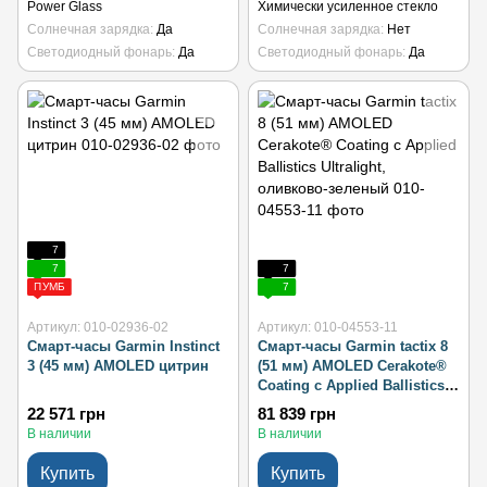
Power Glass
Химически усиленное стекло
Солнечная зарядка
Да
Солнечная зарядка
Нет
Светодиодный фонарь
Да
Светодиодный фонарь
Да
7
7
7
ПУМБ
7
Артикул: 010-02936-02
Артикул: 010-04553-11
Смарт-часы Garmin Instinct
Смарт-часы Garmin tactix 8
3 (45 мм) AMOLED цитрин
(51 мм) AMOLED Cerakote®
Coating с Applied Ballistics
Ultralight, оливково-
22 571 грн
81 839 грн
зеленый
В наличии
В наличии
Купить
Купить