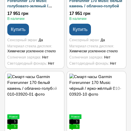
Forerunner 170 Music
Forerunner 170 Music белый
голубовато-зеленый /
камень / облачно-голубой
цитрон
17 951 грн
17 951 грн
В наличии
В наличии
Купить
Купить
Сенсорный экран
Да
Сенсорный экран
Да
Материал стекла дисплея
Материал стекла дисплея
Химически усиленное стекло
Химически усиленное стекло
Солнечная зарядка
Нет
Солнечная зарядка
Нет
Светодиодный фонарь
Нет
Светодиодный фонарь
Нет
Новое
Новое
5
5
5
5