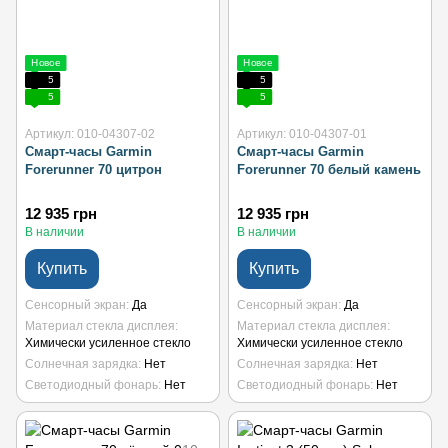
Новое
Новое
5
5
5
5
Артикул: 010-04307-02
Артикул: 010-04307-01
Смарт-часы Garmin
Смарт-часы Garmin
Forerunner 70 цитрон
Forerunner 70 белый камень
12 935 грн
12 935 грн
В наличии
В наличии
Купить
Купить
Сенсорный экран
Да
Сенсорный экран
Да
Материал стекла дисплея
Материал стекла дисплея
Химически усиленное стекло
Химически усиленное стекло
Солнечная зарядка
Нет
Солнечная зарядка
Нет
Светодиодный фонарь
Нет
Светодиодный фонарь
Нет