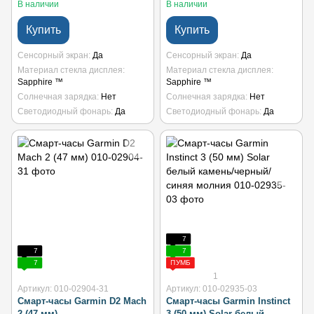
В наличии
В наличии
Купить
Купить
Сенсорный экран
Да
Сенсорный экран
Да
Материал стекла дисплея
Материал стекла дисплея
Sapphire ™
Sapphire ™
Солнечная зарядка
Нет
Солнечная зарядка
Нет
Светодиодный фонарь
Да
Светодиодный фонарь
Да
7
7
7
7
ПУМБ
1
Артикул: 010-02904-31
Артикул: 010-02935-03
Смарт-часы Garmin D2 Mach
Смарт-часы Garmin Instinct
2 (47 мм)
3 (50 мм) Solar белый