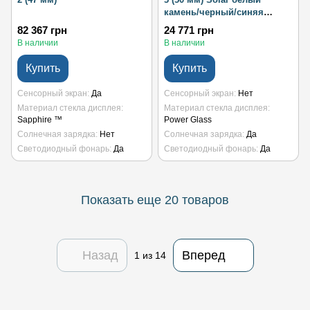
камень/черный/синяя
молния
82 367 грн
24 771 грн
В наличии
В наличии
Купить
Купить
Сенсорный экран
Да
Сенсорный экран
Нет
Материал стекла дисплея
Материал стекла дисплея
Sapphire ™
Power Glass
Солнечная зарядка
Нет
Солнечная зарядка
Да
Светодиодный фонарь
Да
Светодиодный фонарь
Да
Показать еще 20 товаров
Назад
Вперед
1
из 14