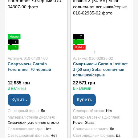
Новое
7
5
7
5
ПУМБ
1
Артикул: 010-04307-00
Артикул: 010-02935-02
Смарт-часы Garmin
Смарт-часы Garmin Instinct
Forerunner 70 чёрный
3 (50 мм) Solar солнечная
вспышка/серые
12 935 грн
22 571 грн
В наличии
В наличии
Купить
Купить
Сенсорный экран
Да
Сенсорный экран
Нет
Материал стекла дисплея
Материал стекла дисплея
Химически усиленное стекло
Power Glass
Солнечная зарядка
Нет
Солнечная зарядка
Да
Светодиодный фонарь
Нет
Светодиодный фонарь
Да