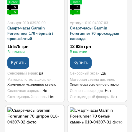
Новое
Новое
5
5
5
5
Артикул: 010-03920-00
Артикул: 010-04307-03
Смарт-часы Garmin
Смарт-часы Garmin
Forerunner 170 чёрный /
Forerunner 70 прохладная
ярко-жёлтый
лаванда
15 575 грн
12 935 грн
В наличии
В наличии
Купить
Купить
Сенсорный экран
Да
Сенсорный экран
Да
Материал стекла дисплея
Материал стекла дисплея
Химически усиленное стекло
Химически усиленное стекло
Солнечная зарядка
Нет
Солнечная зарядка
Нет
Светодиодный фонарь
Нет
Светодиодный фонарь
Нет