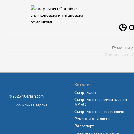
🕒 
Ремешки дл
Они позволяют
устройство по
В нашем магаз
Каталог
Смарт часы
© 2026 4Garmin.com
Смарт часы премиум-класса
MARQ
Мобильная версия
Смарт часы по назначению
Ремешки для часов
Велоспорт
🔸
Навигационные системы