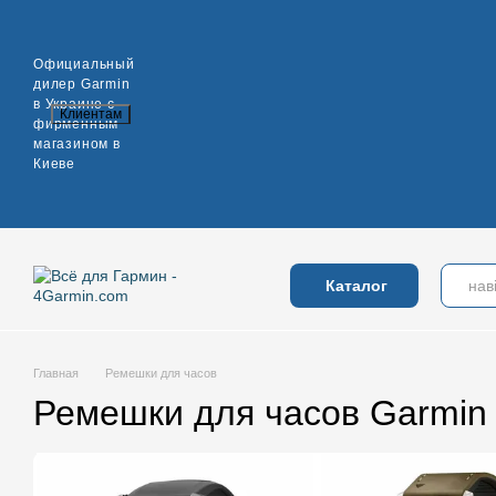
Перейти к основному контенту
Официальный
дилер Garmin
в Украине с
Клиентам
фирменным
Вход в личный кабинет
Оплата и доставка
Обмен и возврат
Га
магазином в
Оплата и доставка
Обмен и возврат
Гарантия
Контакты
Н
Киеве
Каталог
Главная
Ремешки для часов
Ремешки для часов Garmin - 