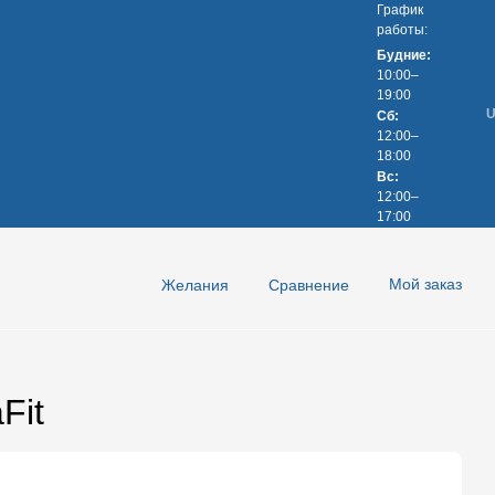
График
работы:
Будние:
10:00–
19:00
Сб:
ор (оферта)
Політика конфіденційності
Trade-in
12:00–
а конфіденційності
Trade-in
18:00
Вс:
12:00–
17:00
Мой заказ
Желания
Сравнение
Fit