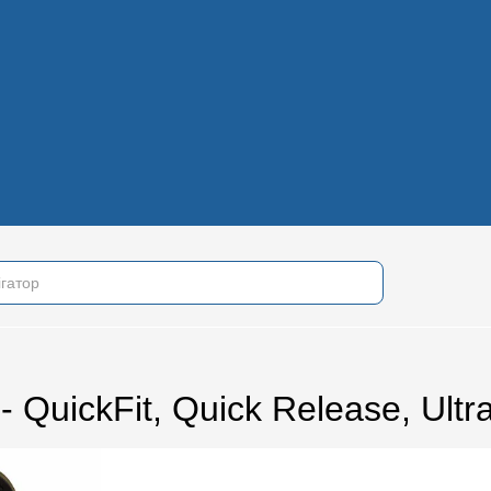
рантия
Контакты
Наш блог
Отзывы
Наша команда
Публичный догов
аш блог
Отзывы
Наша команда
Публичный договор (оферта)
Політик
QuickFit, Quick Release, Ultra