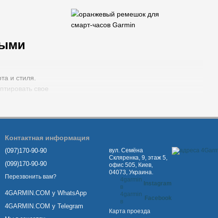
ными
та и стиля.
птировать свое
использование.
 с официальной
Контактная информация
(097)170-90-90
вул. Семёна
Скляренка, 9, этаж 5,
(099)170-90-90
офис 505, Киев,
04073, Украина.
Перезвонить вам?
4garmin
Instagram
в
4GARMIN.COM у WhatsApp
4garmin
Facebook
в
4GARMIN.COM у Telegram
Карта проезда