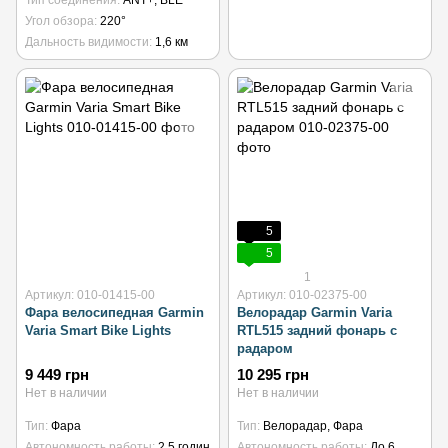
Тип соединения
ANT+, BLE
Угол обзора
220°
Дальность видимости
1,6 км
5
5
1
Артикул: 010-01415-00
Артикул: 010-02375-00
Фара велосипедная Garmin
Велорадар Garmin Varia
Varia Smart Bike Lights
RTL515 задний фонарь с
радаром
9 449 грн
10 295 грн
Нет в наличии
Нет в наличии
Тип
Фара
Тип
Велорадар, Фара
Автономность работы
2,5 годин
Автономность работы
До 6