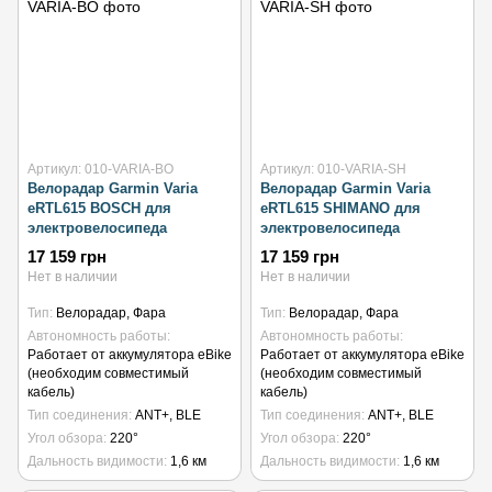
Артикул: 010-VARIA-BO
Артикул: 010-VARIA-SH
Велорадар Garmin Varia
Велорадар Garmin Varia
eRTL615 BOSCH для
eRTL615 SHIMANO для
электровелосипеда
электровелосипеда
17 159 грн
17 159 грн
Нет в наличии
Нет в наличии
Тип
Велорадар, Фара
Тип
Велорадар, Фара
Автономность работы
Автономность работы
Работает от аккумулятора eBike
Работает от аккумулятора eBike
(необходим совместимый
(необходим совместимый
кабель)
кабель)
Тип соединения
ANT+, BLE
Тип соединения
ANT+, BLE
Угол обзора
220°
Угол обзора
220°
Дальность видимости
1,6 км
Дальность видимости
1,6 км