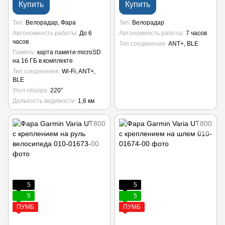
Купить
Купить
Тип
Велорадар, Фара
Тип
Велорадар
Автономность работы
До 6
Автономность работы
7 часов
часов
Тип соединения
ANT+, BLE
Память
карта памяти microSD
на 16 ГБ в комплекте
Тип соединения
Wi-Fi, ANT+,
BLE
Угол обзора
220°
Дальность видимости
1,6 км
5
5
5
5
ПУМБ
ПУМБ