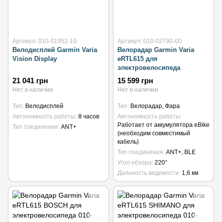
Артикул: 010-01952-10
Артикул: 010-02790-00
Велодисплей Garmin Varia
Велорадар Garmin Varia
Vision Display
eRTL615 для
электровелосипеда
21 041 грн
15 599 грн
Нет в наличии
Нет в наличии
Тип
Велодисплей
Тип
Велорадар, Фара
Автономность работы
8 часов
Автономность работы
Работает от аккумулятора eBike
Тип соединения
ANT+
(необходим совместимый
кабель)
Тип соединения
ANT+, BLE
Угол обзора
220°
Дальность видимости
1,6 км