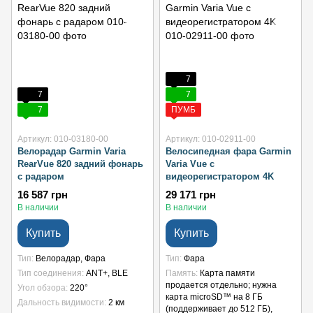
7
7
7
7
ПУМБ
Артикул: 010-03180-00
Артикул: 010-02911-00
Велорадар Garmin Varia
Велосипедная фара Garmin
RearVue 820 задний фонарь
Varia Vue с
с радаром
видеорегистратором 4K
16 587 грн
29 171 грн
В наличии
В наличии
Купить
Купить
Тип
Велорадар, Фара
Тип
Фара
Тип соединения
ANT+, BLE
Память
Карта памяти
продается отдельно; нужна
Угол обзора
220°
карта microSD™ на 8 ГБ
Дальность видимости
2 км
(поддерживает до 512 ГБ),