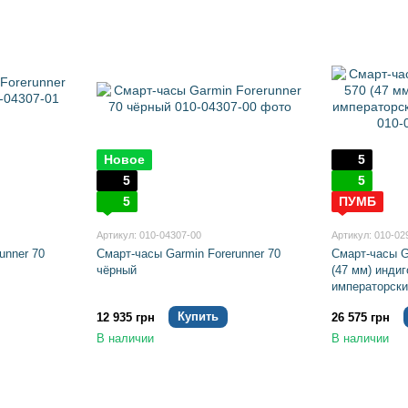
Новое
5
5
5
5
ПУМБ
Артикул: 010-04307-00
Артикул: 010-02
unner 70
Смарт-часы Garmin Forerunner 70
Смарт-часы G
чёрный
(47 мм) инди
императорски
Купить
12 935 грн
26 575 грн
В наличии
В наличии