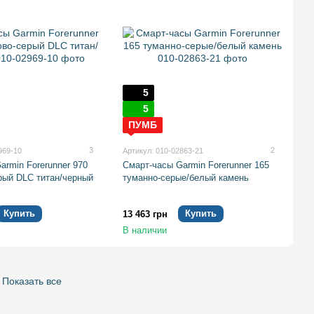
5
5
ПУМБ
3
2
969-10
Артикул: 010-02863-21
armin Forerunner 970
Смарт-часы Garmin Forerunner 165
рый DLC титан/черный
туманно-серые/белый камень
Купить
Купить
13 463 грн
В наличии
Показать все