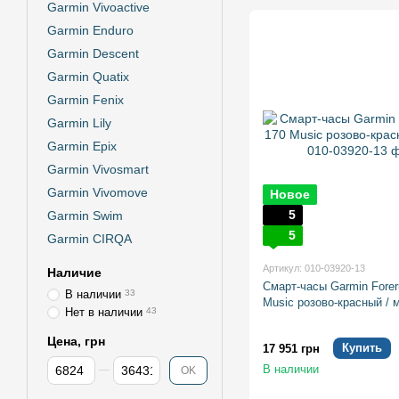
Garmin Vivoactive
Garmin Enduro
Garmin Descent
Garmin Quatix
Garmin Fenix
Garmin Lily
Garmin Epix
Garmin Vivosmart
Garmin Vivomove
Новое
5
Garmin Swim
5
Garmin CIRQA
Артикул: 010-03920-13
Наличие
Смарт-часы Garmin Forer
В наличии
33
Music розово-красный / 
Нет в наличии
43
Цена, грн
Купить
17 951 грн
От Цена, грн
До Цена, грн
В наличии
OK