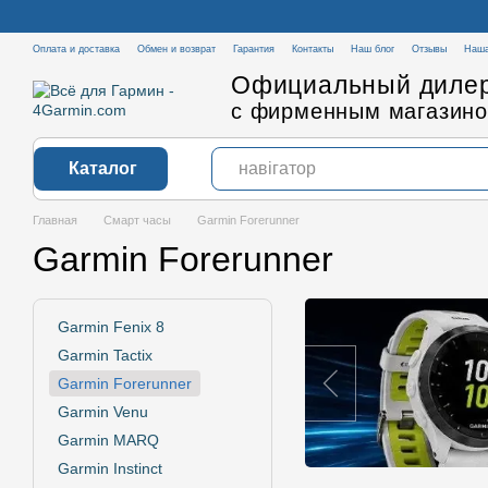
Перейти к основному контенту
Оплата и доставка
Обмен и возврат
Гарантия
Контакты
Наш блог
Отзывы
Наша
Официальный дилер
с фирменным магазино
Каталог
Главная
Смарт часы
Garmin Forerunner
Garmin Forerunner
Garmin Fenix ​​8
Garmin Tactix
Garmin Forerunner
Garmin Venu
Garmin MARQ
Garmin Instinct