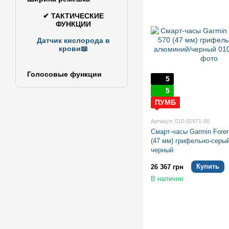
✔ ТАКТИЧЕСКИЕ
ФУНКЦИИ
Датчик кислорода в
крови📖
Голосовые функции
5
5
ПУМБ
Артикул: 010-02971-00
Смарт-часы Garmin Forer
(47 мм) грифельно-серы
черный
Купить
26 367 грн
В наличии