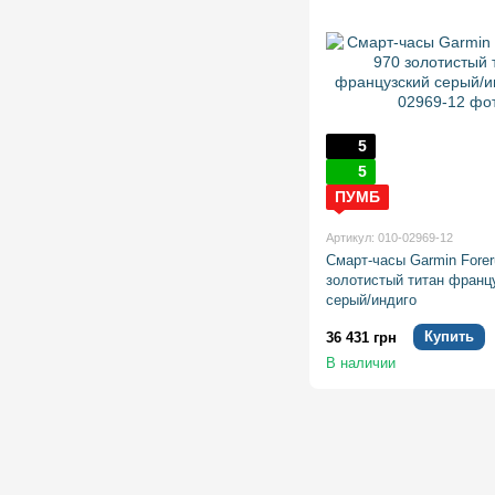
5
5
ПУМБ
Артикул: 010-02969-12
Смарт-часы Garmin Forer
золотистый титан франц
серый/индиго
Купить
36 431 грн
В наличии