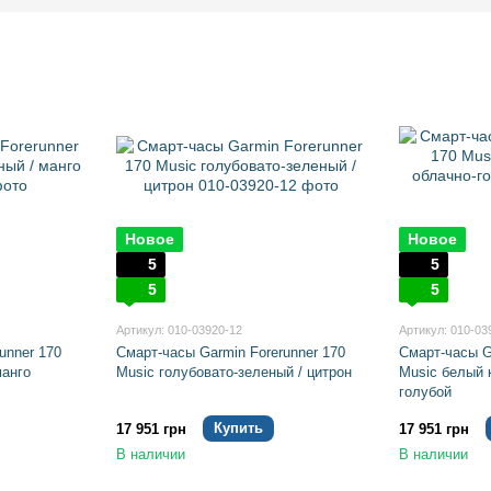
Новое
Новое
5
5
5
5
Артикул: 010-03920-12
Артикул: 010-03
unner 170
Смарт-часы Garmin Forerunner 170
Смарт-часы G
манго
Music голубовато-зеленый / цитрон
Music белый 
голубой
Купить
17 951 грн
17 951 грн
В наличии
В наличии