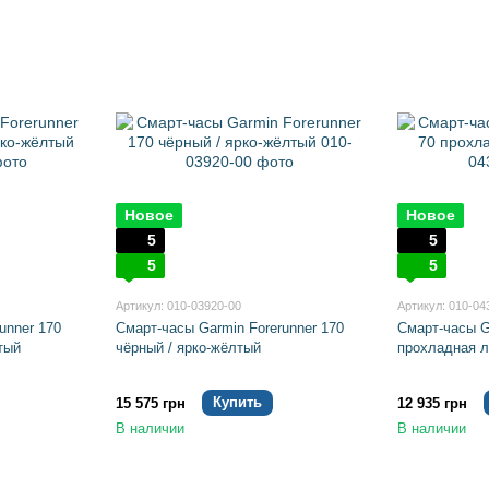
Новое
Новое
5
5
5
5
Артикул: 010-03920-00
Артикул: 010-04
unner 170
Смарт-часы Garmin Forerunner 170
Смарт-часы G
тый
чёрный / ярко-жёлтый
прохладная 
Купить
15 575 грн
12 935 грн
В наличии
В наличии