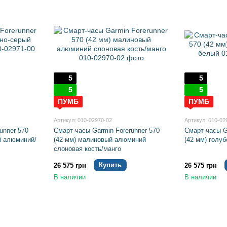
5
5
5
5
ПУМБ
ПУМБ
Артикул: 010-02970-02
Артикул: 010-02
unner 570
Смарт-часы Garmin Forerunner 570
Смарт-часы G
й алюминий/
(42 мм) малиновый алюминий
(42 мм) голу
слоновая кость/манго
Купить
26 575 грн
26 575 грн
В наличии
В наличии