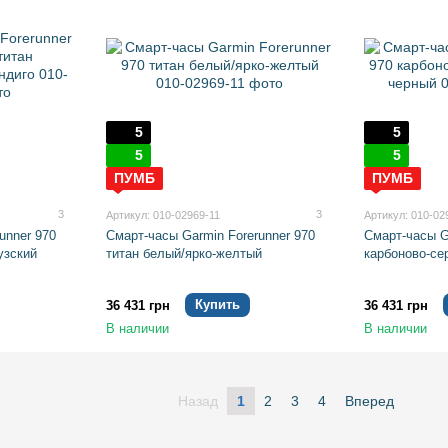
5
5
5
5
ПУМБ
ПУМБ
3
3
Артикул: 010-02969-11
Артикул: 010-02
unner 970
Смарт-часы Garmin Forerunner 970
Смарт-часы G
узский
титан белый/ярко-желтый
карбоново-се
Купить
36 431 грн
36 431 грн
В наличии
В наличии
Назад
1
2
3
4
Вперед