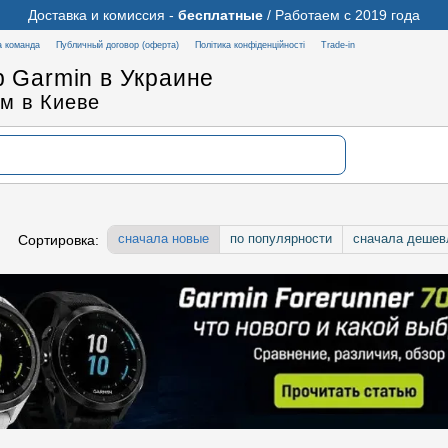
Доставка и комиссия -
бесплатные
/ Работаем с 2019 года
 команда
Публичный договор (оферта)
Політика конфіденційності
Trade-in
 Garmin в Украине
м в Киеве
сначала новые
по популярности
сначала дешев
Сортировка: