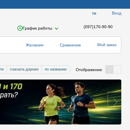
Вход
ru
(097)170-90-90
График работы:
Мой заказ
Желания
Сравнение
ле
сначала дороже
по названию
Отображение: