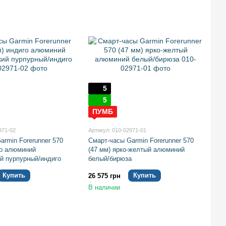
5
5
ПУМБ
971-02
Артикул: 010-02971-01
armin Forerunner 570
Смарт-часы Garmin Forerunner 570
го алюминий
(47 мм) ярко-желтый алюминий
й пурпурный/индиго
белый/бирюза
Купить
Купить
26 575 грн
В наличии