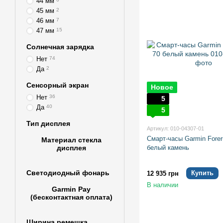
44 мм
45 мм
2
46 мм
7
47 мм
15
Солнечная зарядка
Нет
74
Да
2
Сенсорный экран
Новое
Нет
36
5
Да
40
5
Тип дисплея
Артикул: 010-04307-01
Смарт-часы Garmin Forer
Материал стекла
дисплея
белый камень
Светодиодный фонарь
Купить
12 935 грн
В наличии
Garmin Pay
(бесконтактная оплата)
Ширина ремешка