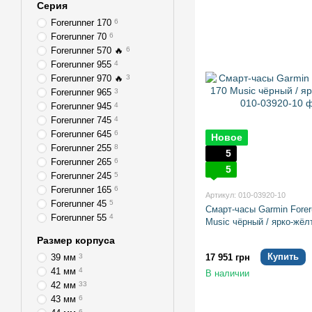
Серия
Forerunner 170
6
Forerunner 70
6
Forerunner 570 🔥
6
Forerunner 955
4
Forerunner 970 🔥
3
Forerunner 965
3
Forerunner 945
4
Forerunner 745
4
Forerunner 645
6
Новое
Forerunner 255
8
5
Forerunner 265
6
5
Forerunner 245
5
Forerunner 165
6
Артикул: 010-03920-10
Forerunner 45
5
Смарт-часы Garmin Forer
Forerunner 55
4
Music чёрный / ярко-жёл
Размер корпуса
Купить
39 мм
3
17 951 грн
41 мм
4
В наличии
42 мм
33
43 мм
6
6