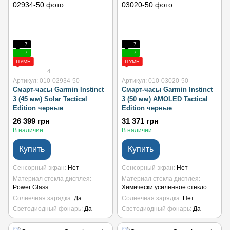
7
7
7
7
ПУМБ
ПУМБ
4
Артикул: 010-02934-50
Артикул: 010-03020-50
Смарт-часы Garmin Instinct
Смарт-часы Garmin Instinct
3 (45 мм) Solar Tactical
3 (50 мм) AMOLED Tactical
Edition черные
Edition черные
26 399 грн
31 371 грн
В наличии
В наличии
Купить
Купить
Сенсорный экран
Нет
Сенсорный экран
Нет
Материал стекла дисплея
Материал стекла дисплея
Power Glass
Химически усиленное стекло
Солнечная зарядка
Да
Солнечная зарядка
Нет
Светодиодный фонарь
Да
Светодиодный фонарь
Да