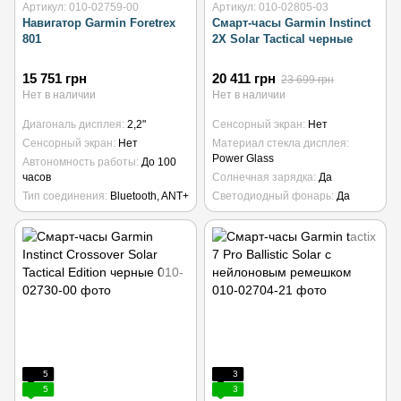
Артикул: 010-02759-00
Артикул: 010-02805-03
Навигатор Garmin Foretrex
Смарт-часы Garmin Instinct
801
2X Solar Tactical черные
15 751 грн
20 411 грн
23 699 грн
Нет в наличии
Нет в наличии
Диагональ дисплея
2,2"
Сенсорный экран
Нет
Сенсорный экран
Нет
Материал стекла дисплея
Power Glass
Автономность работы
До 100
часов
Солнечная зарядка
Да
Тип соединения
Bluetooth, ANT+
Светодиодный фонарь
Да
5
3
5
3