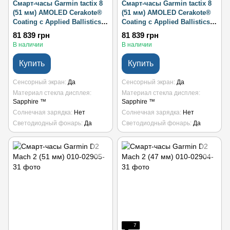
Смарт-часы Garmin tactix 8
Смарт-часы Garmin tactix 8
(51 мм) AMOLED Cerakote®
(51 мм) AMOLED Cerakote®
Coating с Applied Ballistics
Coating с Applied Ballistics
Ultralight, оливково-
Ultralight, сланцево-серый
81 839 грн
81 839 грн
зеленый
В наличии
В наличии
Купить
Купить
Сенсорный экран
Да
Сенсорный экран
Да
Материал стекла дисплея
Материал стекла дисплея
Sapphire ™
Sapphire ™
Солнечная зарядка
Нет
Солнечная зарядка
Нет
Светодиодный фонарь
Да
Светодиодный фонарь
Да
7