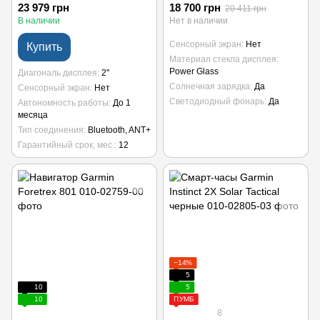
23 979 грн
18 700 грн
20 411 грн
В наличии
Нет в наличии
Сенсорный экран
Нет
Купить
Материал стекла дисплея
Power Glass
Диагональ дисплея
2"
Солнечная зарядка
Да
Сенсорный экран
Нет
Светодиодный фонарь
Да
Автономность работы
До 1
месяца
Тип соединения
Bluetooth, ANT+
Гарантийный срок, мес.
12
−14%
5
10
5
10
ПУМБ
8