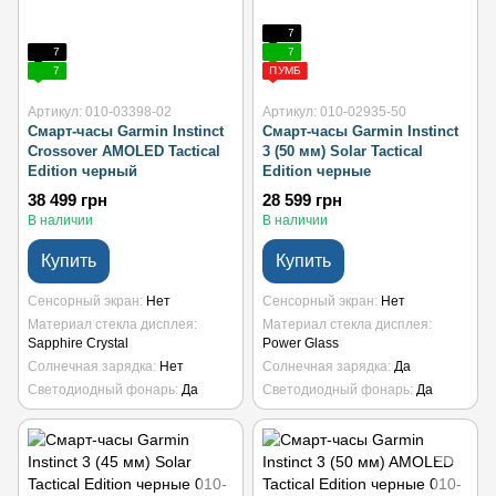
7
7
7
7
ПУМБ
Артикул: 010-03398-02
Артикул: 010-02935-50
Смарт-часы Garmin Instinct
Смарт-часы Garmin Instinct
Crossover AMOLED Tactical
3 (50 мм) Solar Tactical
Edition черный
Edition черные
38 499 грн
28 599 грн
В наличии
В наличии
Купить
Купить
Сенсорный экран
Нет
Сенсорный экран
Нет
Материал стекла дисплея
Материал стекла дисплея
Sapphire Crystal
Power Glass
Солнечная зарядка
Нет
Солнечная зарядка
Да
Светодиодный фонарь
Да
Светодиодный фонарь
Да