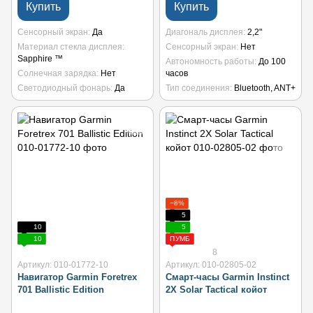
Купить
Купить
Сенсорный экран
Да
Диагональ дисплея
2,2"
Материал стекла дисплея
Сенсорный экран
Нет
Sapphire ™
Автономность работы
До 100
Солнечная зарядка
Нет
часов
Светодиодный фонарь
Да
Тип соединения
Bluetooth, ANT+
−8%
5
10
5
10
ПУМБ
8
Артикул: 010-01772-10
Артикул: 010-02805-02
Навигатор Garmin Foretrex
Смарт-часы Garmin Instinct
701 Ballistic Edition
2X Solar Tactical койот