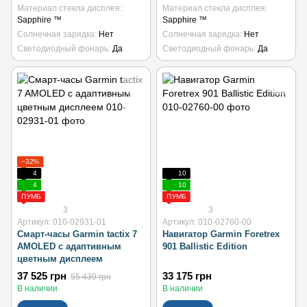
Материал стекла дисплея
Материал стекла дисплея
Sapphire ™
Sapphire ™
Солнечная зарядка
Нет
Солнечная зарядка
Нет
Светодиодный фонарь
Да
Светодиодный фонарь
Да
−32%
4
10
4
10
ПУМБ
ПУМБ
3
3
Артикул: 010-02931-01
Артикул: 010-02760-00
Смарт-часы Garmin tactix 7
Навигатор Garmin Foretrex
AMOLED с адаптивным
901 Ballistic Edition
цветным дисплеем
37 525 грн
33 175 грн
55 439 грн
В наличии
В наличии