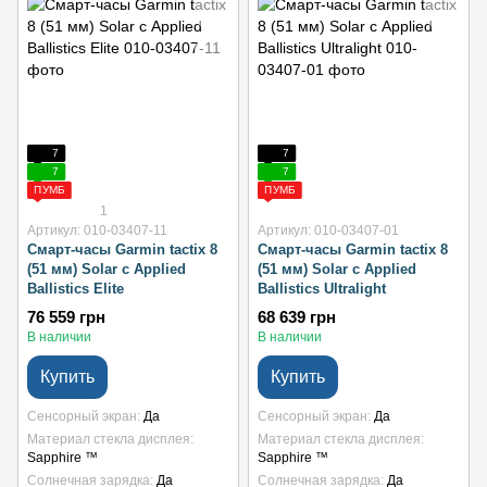
7
7
7
7
ПУМБ
ПУМБ
1
Артикул: 010-03407-11
Артикул: 010-03407-01
Смарт-часы Garmin tactix 8
Смарт-часы Garmin tactix 8
(51 мм) Solar с Applied
(51 мм) Solar с Applied
Ballistics Elite
Ballistics Ultralight
76 559 грн
68 639 грн
В наличии
В наличии
Купить
Купить
Сенсорный экран
Да
Сенсорный экран
Да
Материал стекла дисплея
Материал стекла дисплея
Sapphire ™
Sapphire ™
Солнечная зарядка
Да
Солнечная зарядка
Да