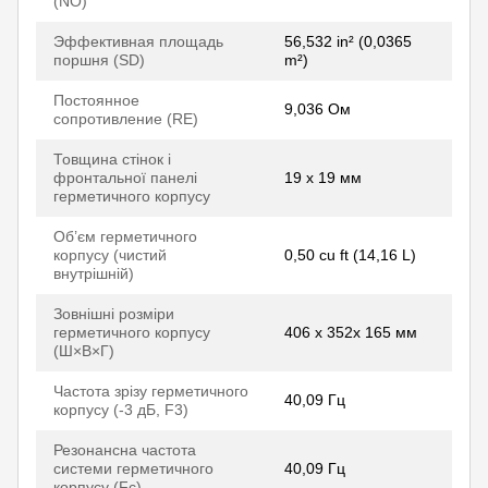
(NO)
Эффективная площадь
56,532 in² (0,0365
поршня (SD)
m²)
Постоянное
9,036 Ом
сопротивление (RE)
Товщина стінок і
фронтальної панелі
19 x 19 мм
герметичного корпусу
Об’єм герметичного
корпусу (чистий
0,50 cu ft (14,16 L)
внутрішній)
Зовнішні розміри
герметичного корпусу
406 x 352x 165 мм
(Ш×В×Г)
Частота зрізу герметичного
40,09 Гц
корпусу (-3 дБ, F3)
Резонансна частота
системи герметичного
40,09 Гц
корпусу (Fc)