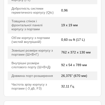
Добротність системи
0,96
герметичного корпусу (Qtc)
Товщина стінок і
фронтальної панелі
19 x 19 мм
корпусу з портами
Об’єм корпусу з портами
0,60 cu ft (17 L)
(чистий внутрішній)
Зовнішні розміри корпусу з
762 x 372 x 130 мм
портами (Ш×В×Г)
Внутрішні розміри
92 x 54 x 789 мм
слотового порту (Ш×В×Д)
Довжина порт-розширення
26,375" (670 мм)
Частота зрізу корпусу з
32,11 Гц
портами (-3 дБ, F3)