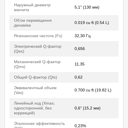
Наружный диаметр
5,1" (130 мм)
магнита
Об’єм переміщення
0.019 cu ft (0.54 L)
динаміка
Резонансная частота (Fs)
32,30 Гц
Электрический Q-фактор
0,656
(Qes)
Механический Q-фактор
11,35
(Qms)
Общий Q-фактор (Qts)
0,62
Эквивалентный объем
0.700 cu ft (19.82 L)
(Vas)
Линейный ход (Xmax;
односторонний, без
0,6" (15,2 мм)
коррекций)
Эталонная эффективность
0,23%