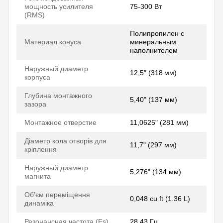
мощность усилителя
75-300 Вт
(RMS)
Полипропилен с
Материал конуса
минеральным
наполнителем
Наружный диаметр
12,5″ (318 мм)
корпуса
Глубина монтажного
5,40" (137 мм)
зазора
Монтажное отверстие
11,0625" (281 мм)
Діаметр кола отворів для
11,7" (297 мм)
кріплення
Наружный диаметр
5,276" (134 мм)
магнита
Об’єм переміщення
0,048 cu ft (1.36 L)
динаміка
Резонансная частота (Fs)
28,43 Гц