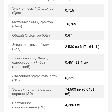
Электрический Q-фактор
0,715
(Qes)
Механический Q-фактор
10,709
(Qms)
Общий Q-фактор (Qts)
0,67
Эквивалентный объем
2.530 cu ft (71.641 L)
(Vas)
Линейный ход (Xmax;
односторонний, без
0,45" (11,4 мм)
коррекций)
Эталонная эффективность
0,22%
(NO)
Эффективная площадь
74,509 in² (0,0481
поршня (SD)
m²)
Постоянное
4,280 Ом
сопротивление (RE)