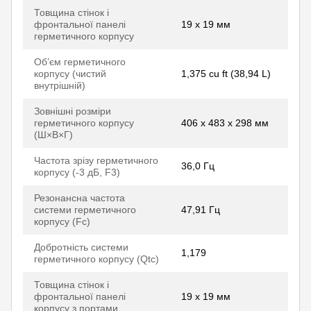
Товщина стінок і
фронтальної панелі
19 x 19 мм
герметичного корпусу
Об’єм герметичного
корпусу (чистий
1,375 cu ft (38,94 L)
внутрішній)
Зовнішні розміри
герметичного корпусу
406 x 483 x 298 мм
(Ш×В×Г)
Частота зрізу герметичного
36,0 Гц
корпусу (-3 дБ, F3)
Резонансна частота
системи герметичного
47,91 Гц
корпусу (Fc)
Добротність системи
1,179
герметичного корпусу (Qtc)
Товщина стінок і
фронтальної панелі
19 x 19 мм
корпусу з портами