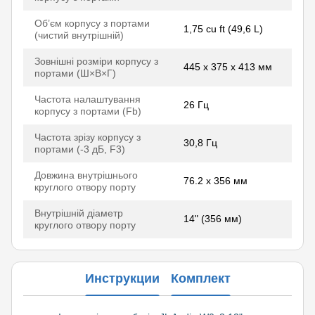
Об’єм корпусу з портами
1,75 cu ft (49,6 L)
(чистий внутрішній)
Зовнішні розміри корпусу з
445 x 375 x 413 мм
портами (Ш×В×Г)
Частота налаштування
26 Гц
корпусу з портами (Fb)
Частота зрізу корпусу з
30,8 Гц
портами (-3 дБ, F3)
Довжина внутрішнього
76.2 x 356 мм
круглого отвору порту
Внутрішній діаметр
14" (356 мм)
круглого отвору порту
Инструкции
Комплект