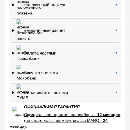
Наложенный платеж
▼
Безналичный расчет
▼
Оплата частями
▼
Покупка частями
▼
Оплачивайте частями
▼
ОФИЦИАЛЬНАЯ ГАРАНТИЯ
Официальная гарантия на приборы -
12 месяцев
(на смарт-часы премиум-класса MARQ -
24
месяца
).