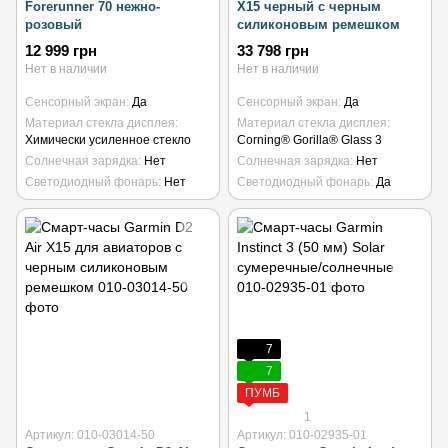
Forerunner 70 нежно-
X15 черный с черным
розовый
силиконовым ремешком
12 999 грн
33 798 грн
Нет в наличии
Нет в наличии
Сенсорный экран
Да
Сенсорный экран
Да
Материал стекла дисплея
Материал стекла дисплея
Химически усиленное стекло
Corning® Gorilla® Glass 3
Солнечная зарядка
Нет
Солнечная зарядка
Нет
Светодиодный фонарь
Нет
Светодиодный фонарь
Да
7
7
ПУМБ
1
Артикул: 010-03014-50
Артикул: 010-02935-01