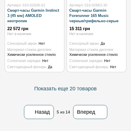
1
Артикул: 010-02936-01
Артикул: 010-02863-30
Смарт-часы Garmin Instinct
Смарт-часы Garmin
3 (45 мм) AMOLED
Forerunner 165 Music
неотропик
черные/грифельно-серые
22 572 грн
15 311 грн
Нет в наличии
Нет в наличии
Сенсорный экран
Нет
Сенсорный экран
Да
Материал стекла дисплея
Материал стекла дисплея
Химически усиленное стекло
Химически усиленное стекло
Солнечная зарядка
Нет
Солнечная зарядка
Нет
Светодиодный фонарь
Да
Светодиодный фонарь
Нет
Показать еще 20 товаров
Назад
Вперед
5
из 14