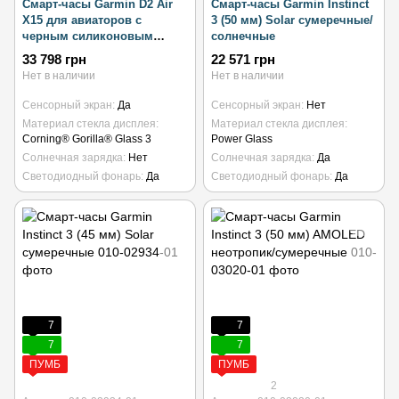
Смарт-часы Garmin D2 Air
Смарт-часы Garmin Instinct
X15 для авиаторов с
3 (50 мм) Solar сумеречные/
черным силиконовым
солнечные
ремешком
33 798 грн
22 571 грн
Нет в наличии
Нет в наличии
Сенсорный экран
Да
Сенсорный экран
Нет
Материал стекла дисплея
Материал стекла дисплея
Corning® Gorilla® Glass 3
Power Glass
Солнечная зарядка
Нет
Солнечная зарядка
Да
Светодиодный фонарь
Да
Светодиодный фонарь
Да
7
7
7
7
ПУМБ
ПУМБ
2