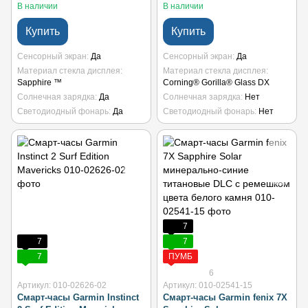
В наличии
В наличии
Купить
Купить
Сенсорный экран
Да
Сенсорный экран
Да
Материал стекла дисплея
Материал стекла дисплея
Sapphire ™
Corning® Gorilla® Glass DX
Солнечная зарядка
Да
Солнечная зарядка
Нет
Светодиодный фонарь
Да
Светодиодный фонарь
Нет
7
7
7
7
ПУМБ
6
Артикул: 010-02626-02
Артикул: 010-02541-15
Смарт-часы Garmin Instinct
Смарт-часы Garmin fenix 7X