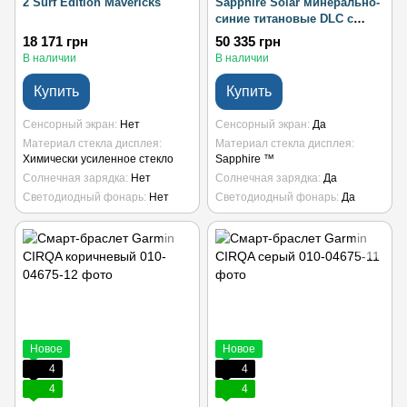
2 Surf Edition Mavericks
Sapphire Solar минерально-
синие титановые DLC с
ремешком цвета белого
18 171 грн
50 335 грн
камня
В наличии
В наличии
Купить
Купить
Сенсорный экран
Нет
Сенсорный экран
Да
Материал стекла дисплея
Материал стекла дисплея
Химически усиленное стекло
Sapphire ™
Солнечная зарядка
Нет
Солнечная зарядка
Да
Светодиодный фонарь
Нет
Светодиодный фонарь
Да
Новое
Новое
4
4
4
4