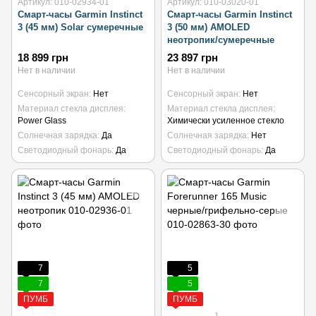
Артикул: 010-02934-01
Артикул: 010-03020-01
Смарт-часы Garmin Instinct
Смарт-часы Garmin Instinct
3 (45 мм) Solar сумеречные
3 (50 мм) AMOLED
неотропик/сумеречные
18 899 грн
23 897 грн
Нет в наличии
Нет в наличии
Сенсорный экран
Нет
Сенсорный экран
Нет
Материал стекла дисплея
Материал стекла дисплея
Power Glass
Химически усиленное стекло
Солнечная зарядка
Да
Солнечная зарядка
Нет
Светодиодный фонарь
Да
Светодиодный фонарь
Да
7
5
7
5
ПУМБ
ПУМБ