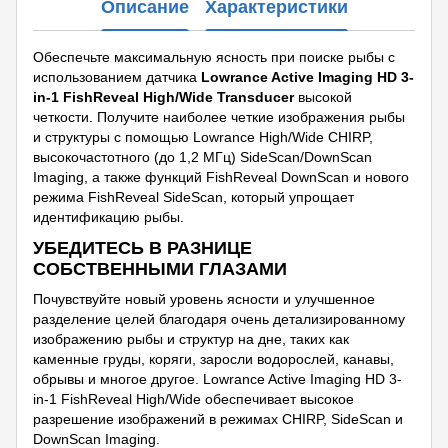
Описание
Характеристики
Обеспечьте максимальную ясность при поиске рыбы с
использованием датчика
Lowrance Active Imaging HD 3-
in-1 FishReveal High/Wide Transducer
высокой
четкости. Получите наиболее четкие изображения рыбы
и структуры с помощью Lowrance High/Wide CHIRP,
высокочастотного (до 1,2 МГц) SideScan/DownScan
Imaging, а также функций FishReveal DownScan и нового
режима FishReveal SideScan, который упрощает
идентификацию рыбы.
УБЕДИТЕСЬ В РАЗНИЦЕ
СОБСТВЕННЫМИ ГЛАЗАМИ
Почувствуйте новый уровень ясности и улучшенное
разделение целей благодаря очень детализированному
изображению рыбы и структур на дне, таких как
каменные груды, коряги, заросли водорослей, канавы,
обрывы и многое другое. Lowrance Active Imaging HD 3-
in-1 FishReveal High/Wide обеспечивает высокое
разрешение изображений в режимах CHIRP, SideScan и
DownScan Imaging.